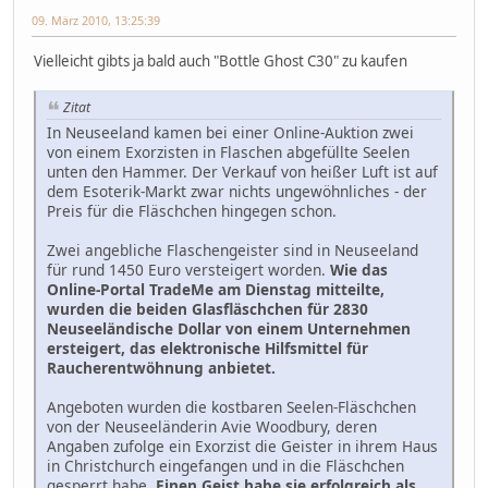
09. März 2010, 13:25:39
Vielleicht gibts ja bald auch "Bottle Ghost C30" zu kaufen
Zitat
In Neuseeland kamen bei einer Online-Auktion zwei
von einem Exorzisten in Flaschen abgefüllte Seelen
unten den Hammer. Der Verkauf von heißer Luft ist auf
dem Esoterik-Markt zwar nichts ungewöhnliches - der
Preis für die Fläschchen hingegen schon.
Zwei angebliche Flaschengeister sind in Neuseeland
für rund 1450 Euro versteigert worden.
Wie das
Online-Portal TradeMe am Dienstag mitteilte,
wurden die beiden Glasfläschchen für 2830
Neuseeländische Dollar von einem Unternehmen
ersteigert, das elektronische Hilfsmittel für
Raucherentwöhnung anbietet.
Angeboten wurden die kostbaren Seelen-Fläschchen
von der Neuseeländerin Avie Woodbury, deren
Angaben zufolge ein Exorzist die Geister in ihrem Haus
in Christchurch eingefangen und in die Fläschchen
gesperrt habe.
Einen Geist habe sie erfolgreich als