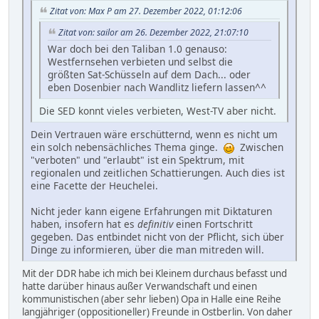
Zitat von: Max P am 27. Dezember 2022, 01:12:06
Zitat von: sailor am 26. Dezember 2022, 21:07:10
War doch bei den Taliban 1.0 genauso:
Westfernsehen verbieten und selbst die
größten Sat-Schüsseln auf dem Dach... oder
eben Dosenbier nach Wandlitz liefern lassen^^
Die SED konnt vieles verbieten, West-TV aber nicht.
Dein Vertrauen wäre erschütternd, wenn es nicht um
ein solch nebensächliches Thema ginge.
Zwischen
"verboten" und "erlaubt" ist ein Spektrum, mit
regionalen und zeitlichen Schattierungen. Auch dies ist
eine Facette der Heuchelei.
Nicht jeder kann eigene Erfahrungen mit Diktaturen
haben, insofern hat es
definitiv
einen Fortschritt
gegeben. Das entbindet nicht von der Pflicht, sich über
Dinge zu informieren, über die man mitreden will.
Mit der DDR habe ich mich bei Kleinem durchaus befasst und
hatte darüber hinaus außer Verwandschaft und einen
kommunistischen (aber sehr lieben) Opa in Halle eine Reihe
langjähriger (oppositioneller) Freunde in Ostberlin. Von daher