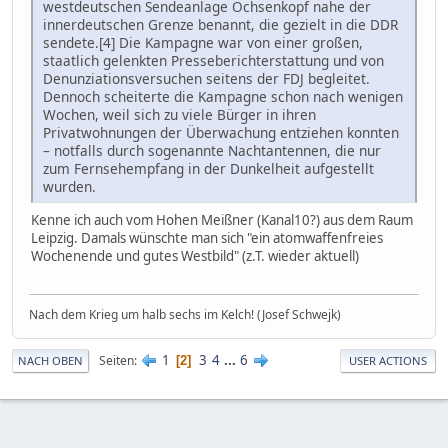
westdeutschen Sendeanlage Ochsenkopf nahe der
innerdeutschen Grenze benannt, die gezielt in die DDR
sendete.[4] Die Kampagne war von einer großen,
staatlich gelenkten Presseberichterstattung und von
Denunziationsversuchen seitens der FDJ begleitet.
Dennoch scheiterte die Kampagne schon nach wenigen
Wochen, weil sich zu viele Bürger in ihren
Privatwohnungen der Überwachung entziehen konnten
– notfalls durch sogenannte Nachtantennen, die nur
zum Fernsehempfang in der Dunkelheit aufgestellt
wurden.
Kenne ich auch vom Hohen Meißner (Kanal10?) aus dem Raum
Leipzig. Damals wünschte man sich "ein atomwaffenfreies
Wochenende und gutes Westbild" (z.T. wieder aktuell)
Nach dem Krieg um halb sechs im Kelch! (Josef Schwejk)
1
3
4
...
6
Seiten
2
NACH OBEN
USER ACTIONS