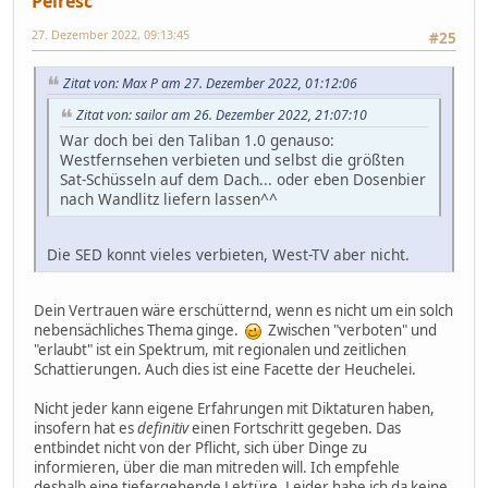
Peiresc
27. Dezember 2022, 09:13:45
#25
Zitat von: Max P am 27. Dezember 2022, 01:12:06
Zitat von: sailor am 26. Dezember 2022, 21:07:10
War doch bei den Taliban 1.0 genauso:
Westfernsehen verbieten und selbst die größten
Sat-Schüsseln auf dem Dach... oder eben Dosenbier
nach Wandlitz liefern lassen^^
Die SED konnt vieles verbieten, West-TV aber nicht.
Dein Vertrauen wäre erschütternd, wenn es nicht um ein solch
nebensächliches Thema ginge.
Zwischen "verboten" und
"erlaubt" ist ein Spektrum, mit regionalen und zeitlichen
Schattierungen. Auch dies ist eine Facette der Heuchelei.
Nicht jeder kann eigene Erfahrungen mit Diktaturen haben,
insofern hat es
definitiv
einen Fortschritt gegeben. Das
entbindet nicht von der Pflicht, sich über Dinge zu
informieren, über die man mitreden will. Ich empfehle
deshalb eine tiefergehende Lektüre. Leider habe ich da keine