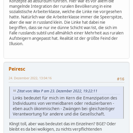
Konzepte ad absurdum führten. Hier war es vor allem die
mangelnde Integration der ruralen Bevölkerung in eine
sozialistische Arbeiterklasse, welche die Linke nie vorgesehen
hatte. Natürlich war die Arbeiterklasse immer die Speerspitze,
aber die war in russland klein. Die Linke hat dabei nie
begriffen, dass sie nur ine dünne Schicht war/ist, die sich im
Falle russlands subtil und allmählich einer Mehrheit aus ruralen
Aufsteigern angepasst hat. Realität ist der größte Feind der
Illusion.
Peiresc
24. Dezember 2022, 13:04:16
#16
Zitat von: Max P am 23. Dezember 2022, 19:22:11
Links bedeutet für mich im Kern die Emanzipation des
Individuums von vermeidbaren oder reduzierbaren -
eben auch ökonmischen - Zwängen bei gleichzeitiger
Verantwortung für andere und die Gesellschaft.
Klingt toll, aber was bedeutet das im Einzelnen? BGE? Oder
bleibt es da bei wolkigen, zu nichts verpflichtenden