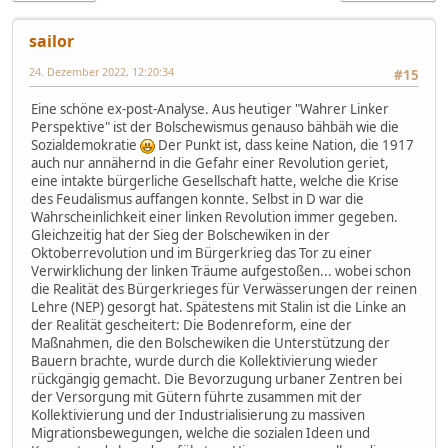
sailor
24. Dezember 2022, 12:20:34
#15
Eine schöne ex-post-Analyse. Aus heutiger "Wahrer Linker
Perspektive" ist der Bolschewismus genauso bähbäh wie die
Sozialdemokratie
Der Punkt ist, dass keine Nation, die 1917
auch nur annähernd in die Gefahr einer Revolution geriet,
eine intakte bürgerliche Gesellschaft hatte, welche die Krise
des Feudalismus auffangen konnte. Selbst in D war die
Wahrscheinlichkeit einer linken Revolution immer gegeben.
Gleichzeitig hat der Sieg der Bolschewiken in der
Oktoberrevolution und im Bürgerkrieg das Tor zu einer
Verwirklichung der linken Träume aufgestoßen... wobei schon
die Realität des Bürgerkrieges für Verwässerungen der reinen
Lehre (NEP) gesorgt hat. Spätestens mit Stalin ist die Linke an
der Realität gescheitert: Die Bodenreform, eine der
Maßnahmen, die den Bolschewiken die Unterstützung der
Bauern brachte, wurde durch die Kollektivierung wieder
rückgängig gemacht. Die Bevorzugung urbaner Zentren bei
der Versorgung mit Gütern führte zusammen mit der
Kollektivierung und der Industrialisierung zu massiven
Migrationsbewegungen, welche die sozialen Ideen und