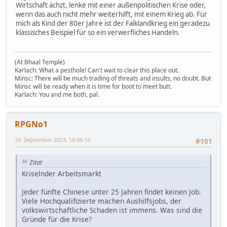
Wirtschaft ächzt, lenke mit einer außenpolitischen Krise oder,
wenn das auch nicht mehr weiterhilft, mit einem Krieg ab. Für
mich als Kind der 80er Jahre ist der Falklandkrieg ein geradezu
klassisches Beispiel für so ein verwerfliches Handeln.
(At Bhaal Temple)
Karlach: What a pesthole! Can't wait to clear this place out.
Minsc: There will be much trading of threats and insults, no doubt. But
Minsc will be ready when it is time for boot to meet butt.
Karlach: You and me both, pal.
RPGNo1
10. September 2023, 18:06:14
#101
Zitat
Kriselnder Arbeitsmarkt
Jeder fünfte Chinese unter 25 Jahren findet keinen Job.
Viele Hochqualifizierte machen Aushilfsjobs, der
volkswirtschaftliche Schaden ist immens. Was sind die
Gründe für die Krise?