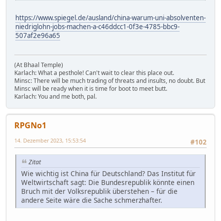
https://www.spiegel.de/ausland/china-warum-uni-absolventen-
niedriglohn-jobs-machen-a-c46ddcc1-0f3e-4785-bbc9-
507af2e96a65
(At Bhaal Temple)
Karlach: What a pesthole! Can't wait to clear this place out.
Minsc: There will be much trading of threats and insults, no doubt. But
Minsc will be ready when it is time for boot to meet butt.
Karlach: You and me both, pal.
RPGNo1
14. Dezember 2023, 15:53:54
#102
Zitat
Wie wichtig ist China für Deutschland? Das Institut für
Weltwirtschaft sagt: Die Bundesrepublik könnte einen
Bruch mit der Volksrepublik überstehen – für die
andere Seite wäre die Sache schmerzhafter.