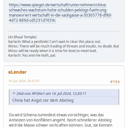
https://www.spiegel.de/wirtschaft/unternehmen/china-
schwaches-wachstum-hohe-schulden-pekings-fuehrung-
manoevriert-wirtschaft-in-die-sackgasse-a-30305778-df80-
4d72-889d-cd5231d7659c
(At Bhaal Temple)
Karlach: What a pesthole! Can't wait to clear this place out.
Minsc: There will be much trading of threats and insults, no doubt. But
Minsc will be ready when it is time for boot to meet butt.
Karlach: You and me both, pal.
eLender
14. Juli 2024, 20:31:47
#104
Zitat von: RPGNo1 am 14. Juli 2024, 12:20:11
China hat Angst vor dem Abstieg
Da wird Schiena zumindest etwas vorsichtiger, was das
Anheizen von Konflikten angeht. Noch schnellerer Abstieg
wird die Masse schwer verkraften können. Gut, sie können