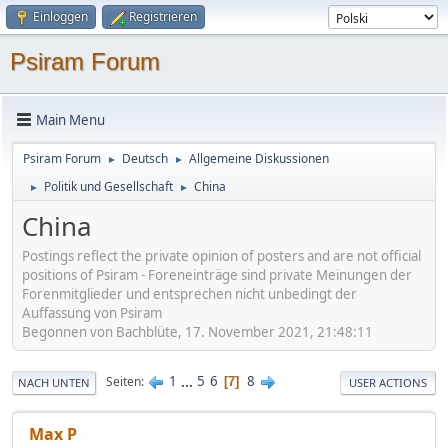
Einloggen
Registrieren
Psiram Forum
Main Menu
Psiram Forum
Deutsch
Allgemeine Diskussionen
►
►
Politik und Gesellschaft
China
►
►
China
Postings reflect the private opinion of posters and are not official
positions of Psiram - Foreneinträge sind private Meinungen der
Forenmitglieder und entsprechen nicht unbedingt der
Auffassung von Psiram
Begonnen von Bachblüte, 17. November 2021, 21:48:11
1
...
5
6
8
Seiten
7
NACH UNTEN
USER ACTIONS
Max P