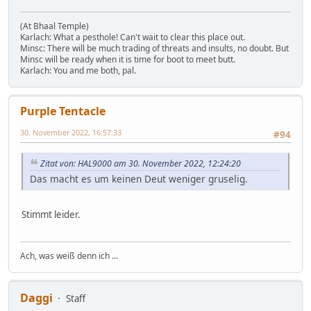
(At Bhaal Temple)
Karlach: What a pesthole! Can't wait to clear this place out.
Minsc: There will be much trading of threats and insults, no doubt. But
Minsc will be ready when it is time for boot to meet butt.
Karlach: You and me both, pal.
Purple Tentacle
30. November 2022, 16:57:33
#94
Zitat von: HAL9000 am 30. November 2022, 12:24:20
Das macht es um keinen Deut weniger gruselig.
Stimmt leider.
Ach, was weiß denn ich ...
Daggi
Staff