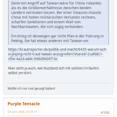
Denn ein Angriff auf Taiwan wäre für China riskanter,
als es die Größenverhältnisse zwischen beiden
Ländern vermuten lassen. Bei einer Invasion müsste
China mit hohen militärischen Verlusten rechnen,
scharfen Sanktionen und einem Wall von
Nachbarstaaten, die sich zügig verbünden.
Ein Krieg ist deswegen gar nicht Plan A der Führung in
Peking. Sie hat etwas anderes mit Taiwan vor.
https://krautreporter.de/politik-und-macht/6435-warum-sich-
xi-jinping-nicht-traut-taiwan-anzugreifen?shared=2cafb8c1-
cf0e-4a2d-addc-946d9b06f1bc
Man sieht ja auch, wie Ruzzland sich mit solchen Irrläufen
selbst zerstört.
Wollte ich nur mal gesagt haben!
Purple Tentacle
24. Juni 2026, 05:58:10
#109