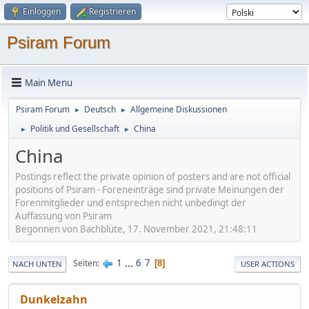
Einloggen
Registrieren
Psiram Forum
Main Menu
Psiram Forum
Deutsch
Allgemeine Diskussionen
►
►
Politik und Gesellschaft
China
►
►
China
Postings reflect the private opinion of posters and are not official
positions of Psiram - Foreneinträge sind private Meinungen der
Forenmitglieder und entsprechen nicht unbedingt der
Auffassung von Psiram
Begonnen von Bachblüte, 17. November 2021, 21:48:11
1
...
6
7
Seiten
8
NACH UNTEN
USER ACTIONS
Dunkelzahn