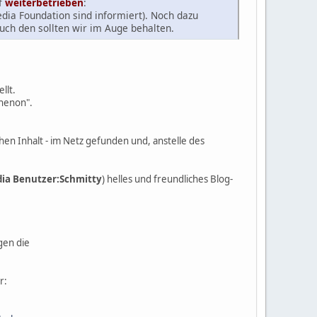
f
weiterbetrieben
:
ia Foundation sind informiert). Noch dazu
Auch den sollten wir im Auge behalten.
llt.
thenon".
hen Inhalt - im Netz gefunden und, anstelle des
dia Benutzer:Schmitty
) helles und freundliches Blog-
gen die
r: