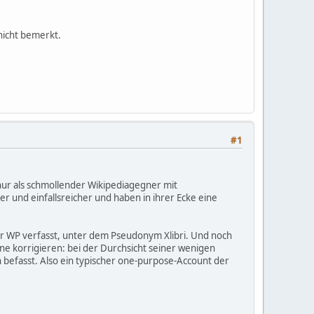
nicht bemerkt.
#1
 nur als schmollender Wikipediagegner mit
er und einfallsreicher und haben in ihrer Ecke eine
 der WP verfasst, unter dem Pseudonym Xlibri. Und noch
e korrigieren: bei der Durchsicht seiner wenigen
ern befasst. Also ein typischer one-purpose-Account der