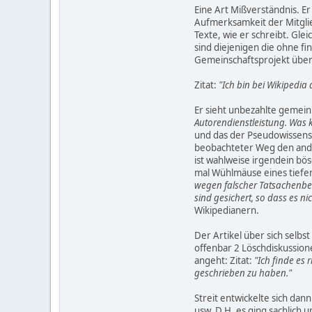
Eine Art Mißverständnis. E
Aufmerksamkeit der Mitglied
Texte, wie er schreibt. Gl
sind diejenigen die ohne fi
Gemeinschaftsprojekt über
Zitat:
"Ich bin bei Wikipedia 
Er sieht unbezahlte gemein
Autorendienstleistung. Was
und das der Pseudowissensc
beobachteter Weg den ande
ist wahlweise irgendein bö
mal Wühlmäuse eines tiefen
wegen falscher Tatsachenbe
sind gesichert, so dass es 
Wikipedianern.
Der Artikel über sich selbs
offenbar 2 Löschdiskussione
angeht: Zitat:
"Ich finde es
geschrieben zu haben."
Streit entwickelte sich da
usw. D.H. es ging sachlich 