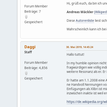
Hi, grüß euch, da bin ich 
Forum Member
Beiträge: 7
Andreas Mäckler
(Wikiped
Diese
Autorenliste
liest sic
Gespeichert
Wahrscheinlich kann ich bei 
Daggi
30. Mai 2019, 14:45:24
Staff
Hallo tuttut!
Forum Member
In my humble opinion nicht 
fragwürdigen wie völlig ind
Beiträge: 4,856
weitere Resonanz als er. Er
Gespeichert
Er hatte am 1.1.2008 eine A
ne Handvoll Nennungen von 
Einfügungen als Xlibri ist 
inzwischen inaktiv ist weil 
https://de.wikipedia.org/w