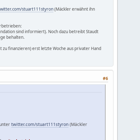
twitter.com/stuart111styron
(Mäckler erwähnt ihn
rbetrieben:
dation sind informiert). Noch dazu betreibt Staudt
uge behalten.
ht zu finanzieren) erst letzte Woche aus privater Hand
#6
 unter
twitter.com/stuart111styron
(Mäckler