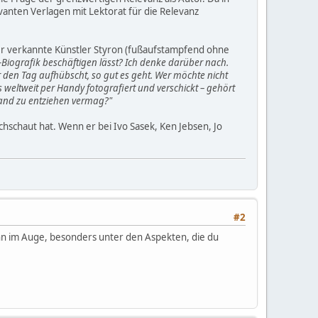
vanten Verlagen mit Lektorat für die Relevanz
e der verkannte Künstler Styron (fußaufstampfend ohne
-Biografik beschäftigen lässt? Ich denke darüber nach.
ür den Tag aufhübscht, so gut es geht. Wer möchte nicht
weltweit per Handy fotografiert und verschickt – gehört
and zu entziehen vermag?"
hschaut hat. Wenn er bei Ivo Sasek, Ken Jebsen, Jo
#2
 ihn im Auge, besonders unter den Aspekten, die du