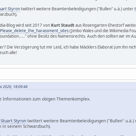
uart Styron
twittert weitere Beamtenbeleidigungen ("Bullen" u.ä.) unter
arzbuch).
dia-Blog wird seit 2017 von
Kurt Staudt
aus Rosengarten-Ehestorf weite
Please_delete_the_harassment_sites
(Jimbo Wales und die Wikimedia Foun
foundation....." ohne Besitz des Namensrechts. Auch den sollten wir im A
iter? Die Verzögerung tut mir Leid, ich habe Mäcklers Elaborat (um ihn nic
uch alle!
ai 2020, 18:09:46
eue Informationen zum obigen Themenkomplex.
r
Stuart Styron
twittert weitere Beamtenbeleidigungen ("Bullen" u.ä.)
 in seinem Schwarzbuch).