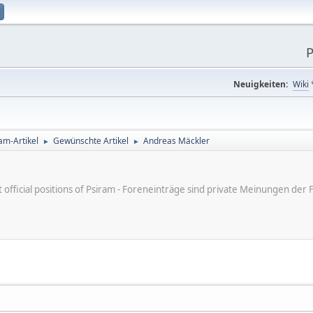
P
Neuigkeiten:
Wiki
am-Artikel
Gewünschte Artikel
Andreas Mäckler
►
►
ot official positions of Psiram - Foreneinträge sind private Meinungen d