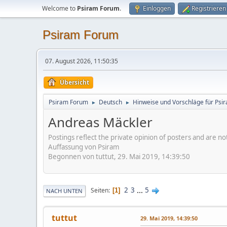
Welcome to
Psiram Forum
.
Einloggen
Registrieren
Psiram Forum
07. August 2026, 11:50:35
Übersicht
Psiram Forum
Deutsch
Hinweise und Vorschläge für Psir
►
►
Andreas Mäckler
Postings reflect the private opinion of posters and are n
Auffassung von Psiram
Begonnen von tuttut, 29. Mai 2019, 14:39:50
2
3
...
5
Seiten
1
NACH UNTEN
tuttut
29. Mai 2019, 14:39:50