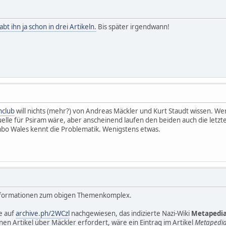
abt ihn ja schon in drei Artikeln.
Bis später irgendwann!
nclub
will nichts (mehr?) von Andreas Mäckler und Kurt Staudt wissen. W
uelle für Psiram wäre, aber anscheinend laufen den beiden auch die letzt
bo Wales kennt die Problematik. Wenigstens etwas.
 Informationen zum obigen Themenkomplex.
e auf
archive.ph/2WCzl
nachgewiesen, das indizierte Nazi-Wiki
Metapedi
nen Artikel über Mäckler erfordert, wäre ein Eintrag im Artikel
Metapedi