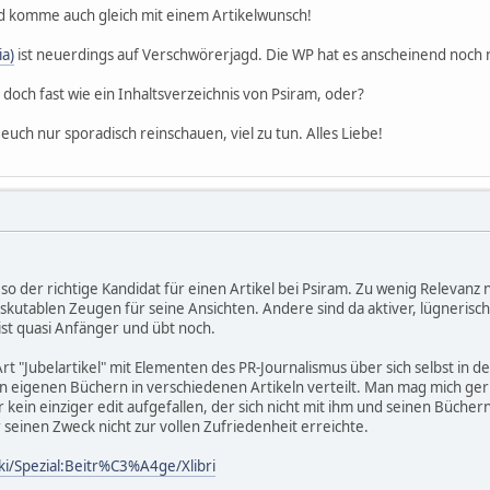
und komme auch gleich mit einem Artikelwunsch!
ia)
ist neuerdings auf Verschwörerjagd. Die WP hat es anscheinend noch 
h doch fast wie ein Inhaltsverzeichnis von Psiram, oder?
euch nur sporadisch reinschauen, viel zu tun. Alles Liebe!
so der richtige Kandidat für einen Artikel bei Psiram. Zu wenig Relevanz
iskutablen Zeugen für seine Ansichten. Andere sind da aktiver, lügnerisch
 ist quasi Anfänger und übt noch.
rt "Jubelartikel" mit Elementen des PR-Journalismus über sich selbst in
eigenen Büchern in verschiedenen Artikeln verteilt. Man mag mich gern
mir kein einziger edit aufgefallen, der sich nicht mit ihm und seinen Büch
er seinen Zweck nicht zur vollen Zufriedenheit erreichte.
iki/Spezial:Beitr%C3%A4ge/Xlibri