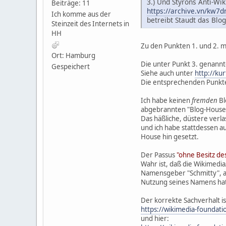
3.) Und Styrons Anti-Wi
Beiträge: 11
https://archive.vn/kw7
Ich komme aus der
betreibt Staudt das Blog
Steinzeit des Internets in
HH
Zu den Punkten 1. und 2. m
Ort: Hamburg
Die unter Punkt 3. genannte
Gespeichert
Siehe auch unter
http://kur
Die entsprechenden Punkte h
Ich habe keinen
fremden
Bl
abgebrannten "Blog-House",
Das häßliche, düstere verl
und ich habe stattdessen a
House hin gesetzt.
Der Passus
"ohne Besitz d
Wahr ist, daß die Wikimedi
Namensgeber "Schmitty", al
Nutzung seines Namens hat,
Der korrekte Sachverhalt 
https://wikimedia-foundat
und hier: