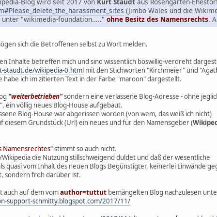
kipedia-Blog wird seit 2017 von
Kurt Staudt
aus Rosengarten-Ehestor
dm#Please_delete_the_harassment_sites
(Jimbo Wales und die Wikimed
 unter "wikimedia-foundation....."
ohne Besitz des Namensrechts
. 
ögen sich die Betroffenen selbst zu Wort melden.
n Inhalte betreffen mich und sind wissentlich böswillig-verdreht dargeste
t-staudt.de/wikipedia-0.html
mit den Stichworten "Kirchmeier" und "Aga
abe ich im zitierten Text in der Farbe "maroon" dargestellt.
og
"weiterbetrieben"
sondern eine verlassene Blog-Adresse - ohne jeglic
 ein völlig neues Blog-House aufgebaut.
assene Blog-House war abgerissen worden (von wem, das weiß ich nicht)
uf diesem Grundstück (Url) ein neues und für den Namensgeber (
Wikipe
es Namensrechtes"
stimmt so auch nicht.
a/Wikipedia die Nutzung stillschweigend duldet und daß der wesentliche
s quasi vom Inhalt des neuen Blogs Begünstigter, keinerlei Einwände ge
 sondern froh darüber ist.
ist auch auf dem vom
author=tuttut
bemängelten Blog nachzulesen unte
ion-support-schmitty.blogspot.com/2017/11/