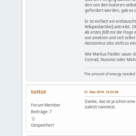
den von den Autoren selbst
gefordert werden, gab es d
Er ist einfach ein enttäusc
Wikipediartikel) antreibt. Zi
Als erstes fällt mir die Fra
von anderen und sich selbst
Narzissmus also nicht zu e
Wie Markus Fiedler sauer d
Conrad, Nuoviso oder Micha
The amount of energy needed to
tuttut
31. Mai 2019, 14:32:48
Danke, das ist ja schon ein
Forum Member
zuletzt nanntest.
Beiträge: 7
Gespeichert