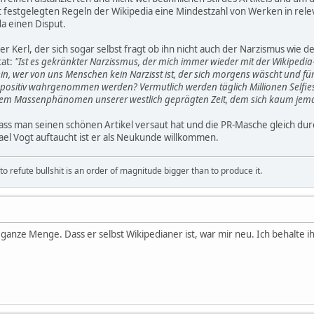
 festgelegten Regeln der Wikipedia eine Mindestzahl von Werken in rele
a einen Disput.
hter Kerl, der sich sogar selbst fragt ob ihn nicht auch der Narzismus wi
tat:
"Ist es gekränkter Narzissmus, der mich immer wieder mit der Wikipedia
ge ein, wer von uns Menschen kein Narzisst ist, der sich morgens wäscht und f
 positiv wahrgenommen werden? Vermutlich werden täglich Millionen Selfies 
inem Massenphänomen unserer westlich geprägten Zeit, dem sich kaum jem
ass man seinen schönen Artikel versaut hat und die PR-Masche gleich durc
el Vogt auftaucht ist er als Neukunde willkommen.
 refute bullshit is an order of magnitude bigger than to produce it.
e ganze Menge. Dass er selbst Wikipedianer ist, war mir neu. Ich behalte