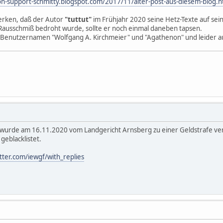
on-support-schmitty.blogspot.com/2017/11/alter-post-aus-diesem-blog.h
erken, daß der Autor
"tuttut"
im Frühjahr 2020 seine Hetz-Texte auf sei
ausschmiß bedroht wurde, sollte er noch einmal daneben tapsen.
 Benutzernamen "Wolfgang A. Kirchmeier" und "Agathenon" und leider au
 wurde am 16.11.2020 vom Landgericht Arnsberg zu einer Geldstrafe verur
 geblacklistet.
itter.com/iewgf/with_replies