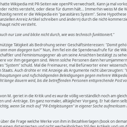
r hatte Wikipedia mit PR-Seiten wie openPR verwechselt. Kann ja mal v
er nichts versteht, oder diese für dumm hält... Immerhin weiss M die Wi
eichzeitig nennt er die Wikipedia ein "parasitäres System". Seine Hypoth
nanziellen Anreiz Artikel schreiben und ändern) durch die nicht-kommerzie
haupt nicht versteht.
auch nur Laie und blicke nicht durch, wie was technisch funktioniert."
nützige Tätigkeit als Bedrohung seiner Geschäftsinteressen:
"Damit gehör
 kann man dagegen tun?"
Nun, ihm fiel ein die Spendenaufrufe für die Wik
haftler und Feminismusgegner ab um seine Ansichten bestätigt zu sehen
re vor ihm gegangen sind. Wenn solche Personen dann herumjammern "
ses "System" schuld. Mal die Freimaurer, mal Befürworter einer wissens
 Staats. Auch drohte er mit Anzeige als Argumente nicht überzeugten:
"
hauptungen und rufschädigenden Beleidigungen gegen mehrere Wikipedia-Au
nicht lange dauern wird, bis die betreffenden Personen entsprechende Post
t von M. geriet in die Kritik und es wurde völlig verständlich noch am gle
n und -Anträge. Ein ganz normaler, alltäglicher Vorgang. Er hat dann sel
 richtig, wenn Sie mich auf "PR-Entgleisungen" in eigener Sache aufmerksam m
nn über die Frage welche Werke von ihm in Bezahlverlagen (book on dem
um einen distanzierten und nicht werbeähnlichen Stil des Artikels und um 