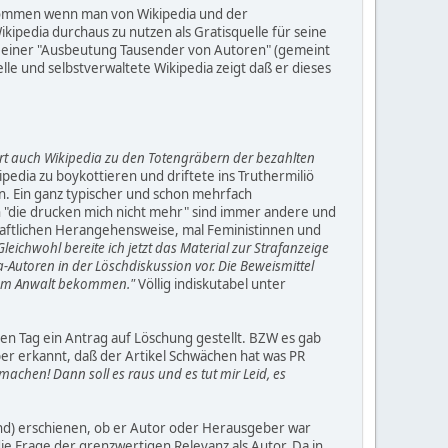
orkommen wenn man von Wikipedia und der
kipedia durchaus zu nutzen als Gratisquelle für seine
ese einer "Ausbeutung Tausender von Autoren" (gemeint
lle und selbstverwaltete Wikipedia zeigt daß er dieses
t auch Wikipedia zu den Totengräbern der bezahlten
ipedia zu boykottieren und driftete ins Truthermiliö
. Ein ganz typischer und schon mehrfach
die drucken mich nicht mehr" sind immer andere und
chaftlichen Herangehensweise, mal Feministinnen und
Gleichwohl bereite ich jetzt das Material zur Strafanzeige
toren in der Löschdiskussion vor. Die Beweismittel
 vom Anwalt bekommen."
Völlig indiskutabel unter
ichen Tag ein Antrag auf Löschung gestellt. BZW es gab
ber erkannt, daß der Artikel Schwächen hat was PR
achen! Dann soll es raus und es tut mir Leid, es
and) erschienen, ob er Autor oder Herausgeber war
die Frage der grenzwertigen Relevanz als Autor. Da in