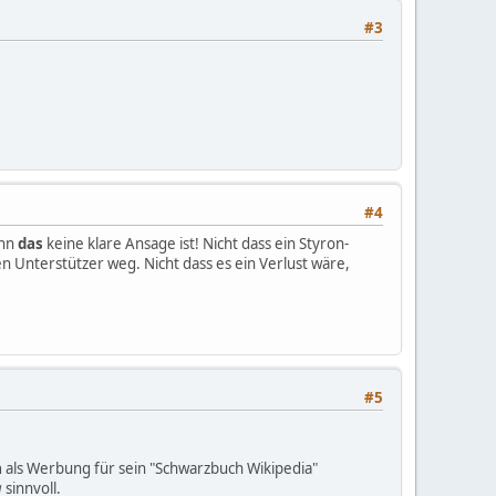
#3
#4
enn
das
keine klare Ansage ist! Nicht dass ein Styron-
en Unterstützer weg. Nicht dass es ein Verlust wäre,
#5
a
als Werbung für sein "Schwarzbuch Wikipedia"
a
sinnvoll.