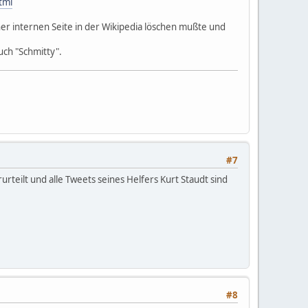
tml
ner internen Seite in der Wikipedia löschen mußte und
ch "Schmitty".
#7
teilt und alle Tweets seines Helfers Kurt Staudt sind
#8