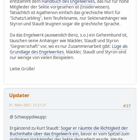
entstammt dem
Handbuch des Engelwerkes
, das nur für hohe
Mitglieder der Sekte vorgesehen ist (Insiderwissen).
Tatsächlich ist Agathenon einfach das griechische Wort für
"Schatz/Liebling", kein Teufelsname, nur Sektenanhänger wie
Styron und Staudt leugnen sogar die griechische Sprache.
Da das Engelwerk (ausweislich Benz, s.o.) ein Geheimbund ist,
täuschen seine Anhänger wie Mäckler, Staudt und Styron
"Gegnerschaft" vor, wo es nur Zusammenarbeit gibt:
Lüge als
Grundlage des Engelwerkes.
Mäckler, Staudt und Styron sind
nur wenige von vielen Beispielen.
Liebe Grüße!
Updater
01. März 2021, 21:27:27
#37
@ Schwuppdiwupp:
Ergänzend zu Kurt Staudt:
Sogar er räumte die Richtigkeit der
Buchinhalte über das Engelwerk ein,
bevor er vom Spitzel zum
ordinären Vorkämpfer der Sekte degradiert wurde. Heute