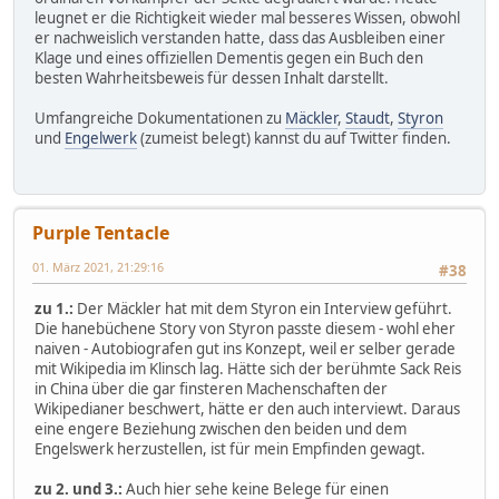
leugnet er die Richtigkeit wieder mal besseres Wissen, obwohl
er nachweislich verstanden hatte, dass das Ausbleiben einer
Klage und eines offiziellen Dementis gegen ein Buch den
besten Wahrheitsbeweis für dessen Inhalt darstellt.
Umfangreiche Dokumentationen zu
Mäckler
,
Staudt
,
Styron
und
Engelwerk
(zumeist belegt) kannst du auf Twitter finden.
Purple Tentacle
01. März 2021, 21:29:16
#38
zu 1.:
Der Mäckler hat mit dem Styron ein Interview geführt.
Die hanebüchene Story von Styron passte diesem - wohl eher
naiven - Autobiografen gut ins Konzept, weil er selber gerade
mit Wikipedia im Klinsch lag. Hätte sich der berühmte Sack Reis
in China über die gar finsteren Machenschaften der
Wikipedianer beschwert, hätte er den auch interviewt. Daraus
eine engere Beziehung zwischen den beiden und dem
Engelswerk herzustellen, ist für mein Empfinden gewagt.
zu 2. und 3.:
Auch hier sehe keine Belege für einen