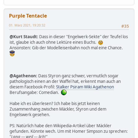
Purple Tentacle
01. März 2021, 19:20:32
#35
@Kurt Staudt:
Dass in dieser "Engelwerk-Sekte" der Teufel los
ist, glaube ich auch ohne Lektüre eines Buchs.
Ansonsten: Gib der Modelleisenbahn noch mal eine Chance.
@Agathenon:
Dass Styron ganz schwer, vermutlich sogar
pathologisch einen an der Waffel hat, erkennt man auch an
diesem Facebook-Profil:
Stalker Psiram Wiki Agathenon
Berufsangabe: Comedian.
Habe ich es überlesen? Ich habe bis jetzt keinen
Zusammenhang zwischen Mäckler, Styron und dem
Engelswerk gesehen.
PS: Natürlich habe den Wikipedia-Artikel über Mäckler
gefunden. Könnte wech. Um mit Homer Simpson zu sprechen:
"
Lang --- weil --- lich
!"