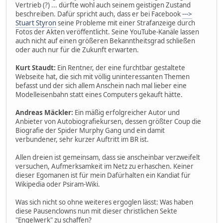
Vertrieb (?) ... dürfte wohl auch seinem geistigen Zustand
beschreiben. Dafür spricht auch, dass er bei Facebook
--->
Stuart Styron
seine Probleme mit einer Strafanzeige durch
Fotos der Akten veröffentlicht. Seine YouTube-Kanäle lassen
auch nicht auf einen größeren Bekanntheitsgrad schließen
oder auch nur für die Zukunft erwarten.
Kurt Staudt:
Ein Rentner, der eine furchtbar gestaltete
Webseite hat, die sich mit völlig uninteressanten Themen
befasst und der sich allem Anschein nach mal lieber eine
Modelleisenbahn statt eines Computers gekauft hätte.
Andreas Mäckler:
Ein mäßig erfolgreicher Autor und
Anbieter von Autobiografiekursen, dessen größter Coup die
Biografie der Spider Murphy Gang und ein damit
verbundener, sehr kurzer Auftritt im BR ist.
Allen dreien ist gemeinsam, dass sie anscheinbar verzweifelt
versuchen, Aufmerksamkeit im Netz zu erhaschen. Keiner
dieser Egomanen ist für mein Dafürhalten ein Kandiat für
Wikipedia oder Psiram-Wiki.
Was sich nicht so ohne weiteres ergoglen lässt: Was haben
diese Pausenclowns nun mit dieser christlichen Sekte
"Engelwerk" zu schaffen?