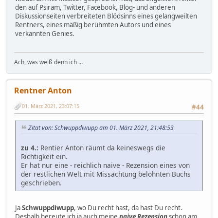
den auf Psiram, Twitter, Facebook, Blog- und anderen
Diskussionseiten verbreiteten Blödsinns eines gelangweilten
Rentners, eines mäßig berühmten Autors und eines
verkannten Genies.
Ach, was weiß denn ich ...
Rentner Anton
01. März 2021, 23:07:15
#44
Zitat von: Schwuppdiwupp am 01. März 2021, 21:48:53
zu 4.:
Rentier Anton räumt da keineswegs die
Richtigkeit ein.
Er hat nur eine - reichlich naive - Rezension eines von
der restlichen Welt mit Missachtung belohnten Buchs
geschrieben.
Ja
Schwuppdiwupp
, wo Du recht hast, da hast Du recht.
Deshalb bereute ich ja auch meine
naive Rezension
schon am