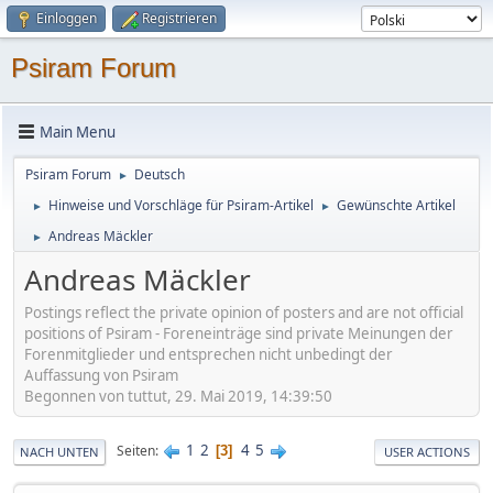
Einloggen
Registrieren
Psiram Forum
Main Menu
Psiram Forum
Deutsch
►
Hinweise und Vorschläge für Psiram-Artikel
Gewünschte Artikel
►
►
Andreas Mäckler
►
Andreas Mäckler
Postings reflect the private opinion of posters and are not official
positions of Psiram - Foreneinträge sind private Meinungen der
Forenmitglieder und entsprechen nicht unbedingt der
Auffassung von Psiram
Begonnen von tuttut, 29. Mai 2019, 14:39:50
1
2
4
5
Seiten
3
NACH UNTEN
USER ACTIONS