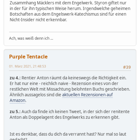
Zusammhang Mäcklers mit dem Engelwerk. Styron giftet nur
in der für ihn typischen Weise herum. Irgendwelche geheimen
Botschaften aus dem Engelswerk-Katechismus sind für einen
Nicht-Insider nicht erkennbar.
Ach, was weiß denn ich ...
Purple Tentacle
01. März 2021, 21:48:53
#39
zu 4.:
Rentier Anton räumt da keineswegs die Richtigkeit ein.
Er hat nur eine - reichlich naive - Rezension eines von der
restlichen Welt mit Missachtung belohnten Buchs geschrieben.
Ähnlich aussagelos sind die
aktuellen Rezensionen auf
Amazon
.
zu 5.:
Auch da finde ich keinen Tweet, in der sich der renitente
Anton als Doppelagent des Engelwerks zu erkennen gibt.
Ist es denkbar, dass du dich da verrannt hast? Nur mal so laut
gedacht?