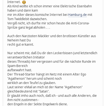
Internet.
Als Kind wollte ich schon immer eine Elektrische Eisenbahn
haben und dann kam
mir im Alter dieses komische Internet bei
Hamburg.de
mit
Tom Twiddlebit dazwischen.
Vergiß nicht, ich durfte mir schon heute die Anti-Corona-
Spritze ganz legal abholen . . .
Auch den Narzissten Mäckler und den brotlosen Künstler aus
Neheim hast Du
recht gut erkannt.
Nur scheint mir, daß Du dir den Leckerbissen (und letztendlich
verantwortlichen Initiator
dieses Threads)
hier
vergessen und für die nächste Runde im
Spam-Bereich
aufbewahrt hast.
Der Thread-Starter hängt im Netz mit einem Alter Ego
"Agathenon" herum und scheint noch
wirklich an den Teufel zu glauben.
Laut seiner eMail an mich ist der Name "Agathenon"
gleichbedeutend mit "Satan".
Er glaubt imho auch noch, daß ich - und auch alle Anderen, die
ihm nicht zustimmen -
den Engeln in der Sekte Engelwerk diene.