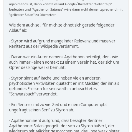
agapiménos ist, dann könnte es laut Google-Übersetzer "Geliebte(r)"
bedeuten und "Agathenon Satanas" wäre dann wohl dementsprechend mit
"geliebter Satan" zu übersetzen.
Wie dem auch sei, für mich zeichnet sich gerade folgender
Ablauf ab:
- Styron wird aufgrund mangelnder Relevanz und massiver
Renitenz aus der Wikipedia verdammt.
- Daran war ein Autor namens Agathenon beteiligt, der - wie
auch immer - einen Kontakt zu einem Verein hat, der sich um
Opfer des Engelwerks bemüht.
- Styron sinnt auf Rache und neben vielen anderen
psychotischen Aktivitäten quatscht er mit Mäckler, der ihn als
gefundes Fressen für sein weithin unbeachtetes
"Schwarzbuch" verwendet.
- Ein Rentner mit zu viel Zeit und einem Computer gibt
ungefragt seinen Senf zu Styron ab.
- Agathenon sieht aufgrund, dass besagter Rentner
Agathenon = Satan googelt, der sich zu Styron äußert, der
wiederum mit Mäckler gesprochen hat, das Engelwerk hinter