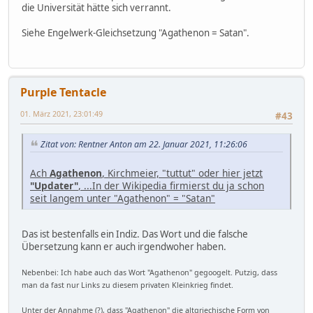
die Universität hätte sich verrannt.
Siehe Engelwerk-Gleichsetzung "Agathenon = Satan".
Purple Tentacle
01. März 2021, 23:01:49
#43
Zitat von: Rentner Anton am 22. Januar 2021, 11:26:06
Ach
Agathenon
, Kirchmeier, "tuttut" oder hier jetzt
"Updater"
, ...In der Wikipedia firmierst du ja schon
seit langem unter "Agathenon" = "Satan"
Das ist bestenfalls ein Indiz. Das Wort und die falsche
Übersetzung kann er auch irgendwoher haben.
Nebenbei: Ich habe auch das Wort "Agathenon" gegoogelt. Putzig, dass
man da fast nur Links zu diesem privaten Kleinkrieg findet.
Unter der Annahme (?), dass "Agathenon" die altgriechische Form von