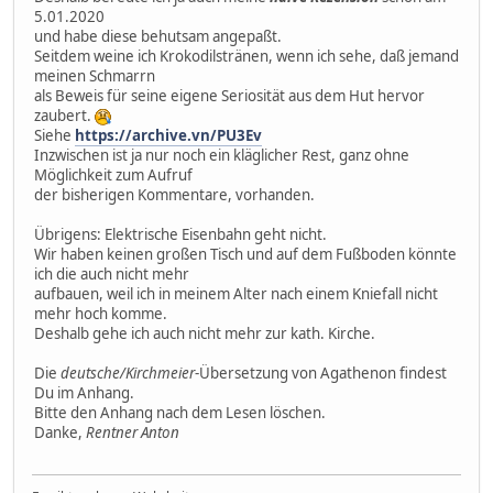
5.01.2020
und habe diese behutsam angepaßt.
Seitdem weine ich Krokodilstränen, wenn ich sehe, daß jemand
meinen Schmarrn
als Beweis für seine eigene Seriosität aus dem Hut hervor
zaubert.
Siehe
https://archive.vn/PU3Ev
Inzwischen ist ja nur noch ein kläglicher Rest, ganz ohne
Möglichkeit zum Aufruf
der bisherigen Kommentare, vorhanden.
Übrigens: Elektrische Eisenbahn geht nicht.
Wir haben keinen großen Tisch und auf dem Fußboden könnte
ich die auch nicht mehr
aufbauen, weil ich in meinem Alter nach einem Kniefall nicht
mehr hoch komme.
Deshalb gehe ich auch nicht mehr zur kath. Kirche.
Die
deutsche/Kirchmeier
-Übersetzung von Agathenon findest
Du im Anhang.
Bitte den Anhang nach dem Lesen löschen.
Danke,
Rentner Anton