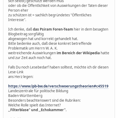
sich selbst) geschützt werden muß
oder ob die Öffentlichkeit von Auswirkungen der Taten dieser
Person eher
zu schützen ist = sachlich begründetes "Öffentliches
Interesse".
Ich denke, daß
das Psiram Foren-Team
hier in dem besagten
Blogbeitrag sorgfältig
abgewogen hat und korrekt gehandelt hat.
Bitte bedenke auch, daß diese konkret betreffende
Problematik um Herrn W. A. K.
weitreichende Auswirkungen
im Bereich der Wikipedia
hatte
und zur Zeit auch noch hat.
Falls Du noch Lesebedarf haben solltest, möchte ich dir diesen
Lese-Link
ans Herz legen:
https://www.lpb-bw.de/verschwoerungstheorien#c45519
Landeszentrale für politische Bildung
Baden-Württemberg
Besonders beachtenswert sind die Rubriken:
Welche Rolle spielt das Internet?
,,Filterblase" und ,,Echokammer".