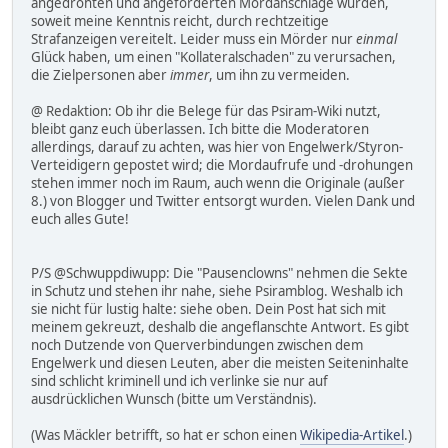
angedrohten und angeforderten Mordanschläge wurden,
soweit meine Kenntnis reicht, durch rechtzeitige
Strafanzeigen vereitelt. Leider muss ein Mörder nur
einmal
Glück haben, um einen "Kollateralschaden" zu verursachen,
die Zielpersonen aber
immer
, um ihn zu vermeiden.
@ Redaktion: Ob ihr die Belege für das Psiram-Wiki nutzt,
bleibt ganz euch überlassen. Ich bitte die Moderatoren
allerdings, darauf zu achten, was hier von Engelwerk/Styron-
Verteidigern gepostet wird; die Mordaufrufe und -drohungen
stehen immer noch im Raum, auch wenn die Originale (außer
8.) von Blogger und Twitter entsorgt wurden. Vielen Dank und
euch alles Gute!
P/S @Schwuppdiwupp: Die "Pausenclowns" nehmen die Sekte
in Schutz und stehen ihr nahe, siehe Psiramblog. Weshalb ich
sie nicht für lustig halte: siehe oben. Dein Post hat sich mit
meinem gekreuzt, deshalb die angeflanschte Antwort. Es gibt
noch Dutzende von Querverbindungen zwischen dem
Engelwerk und diesen Leuten, aber die meisten Seiteninhalte
sind schlicht kriminell und ich verlinke sie nur auf
ausdrücklichen Wunsch (bitte um Verständnis).
(Was Mäckler betrifft, so hat er schon einen
Wikipedia-Artikel
.)