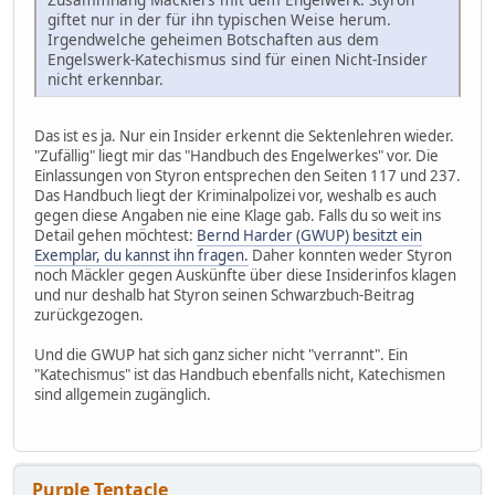
giftet nur in der für ihn typischen Weise herum.
Irgendwelche geheimen Botschaften aus dem
Engelswerk-Katechismus sind für einen Nicht-Insider
nicht erkennbar.
Das ist es ja. Nur ein Insider erkennt die Sektenlehren wieder.
"Zufällig" liegt mir das "Handbuch des Engelwerkes" vor. Die
Einlassungen von Styron entsprechen den Seiten 117 und 237.
Das Handbuch liegt der Kriminalpolizei vor, weshalb es auch
gegen diese Angaben nie eine Klage gab. Falls du so weit ins
Detail gehen möchtest:
Bernd Harder (GWUP) besitzt ein
Exemplar, du kannst ihn fragen.
Daher konnten weder Styron
noch Mäckler gegen Auskünfte über diese Insiderinfos klagen
und nur deshalb hat Styron seinen Schwarzbuch-Beitrag
zurückgezogen.
Und die GWUP hat sich ganz sicher nicht "verrannt". Ein
"Katechismus" ist das Handbuch ebenfalls nicht, Katechismen
sind allgemein zugänglich.
Purple Tentacle