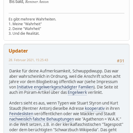
Bis bald,
Rentner Anton
Es gibt mehrere Wahrheiten.
1. Meine "Wahrheit"
2. Deine "Wahrheit"
3. Und die Realität.
Updater
28. Februar 2021, 15:25:43
#31
Danke für deine Aufmerksamkeit, Schwuppdiwupp. Das war
aber wahrscheinlich in Ordnung, weil die Anschrift schon acht
Jahre vor dem Blogbeitrag öffentlich war (siehe Impressum
von
Initiative engelwerkgeschädigter Familien
). Die Seite ist
auch im Psiram-Artikel über das
Engelwerk
verlinkt.
Anders sieht es aus, wenn Typen wie Stuart Styron und Kurt
Staudt (Rentner Anton) dieselbe Adresse
kooperativ
in ihren
Feindeslisten
veröffentlichen oder wie Mäckler und Staudt
nachweislich falsche Behauptungen
wie "Agathenon = W.A.K."
in die Welt setzen, z.B. in der klerikalfaschistischen "Tagespost"
oder dem berüchtigten "Schwarzbuch Wikipedia". Das geht