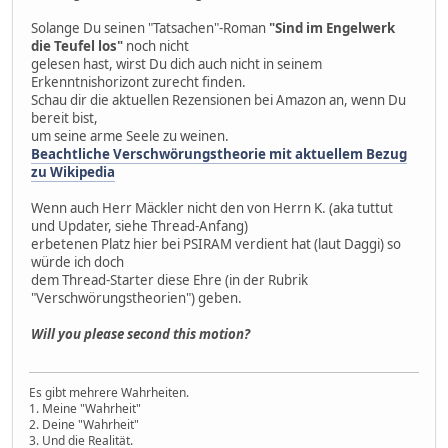
Solange Du seinen "Tatsachen"-Roman
"Sind im Engelwerk
die Teufel los"
noch nicht
gelesen hast, wirst Du dich auch nicht in seinem
Erkenntnishorizont zurecht finden.
Schau dir die aktuellen Rezensionen bei Amazon an, wenn Du
bereit bist,
um seine arme Seele zu weinen.
Beachtliche Verschwörungstheorie mit aktuellem Bezug
zu Wikipedia
Wenn auch Herr Mäckler nicht den von Herrn K. (aka tuttut
und Updater, siehe Thread-Anfang)
erbetenen Platz hier bei PSIRAM verdient hat (laut Daggi) so
würde ich doch
dem Thread-Starter diese Ehre (in der Rubrik
"Verschwörungstheorien") geben.
Will you please second this motion?
Es gibt mehrere Wahrheiten.
1. Meine "Wahrheit"
2. Deine "Wahrheit"
3. Und die Realität.