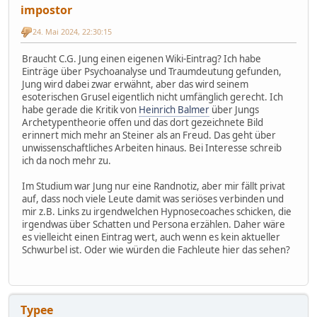
impostor
24. Mai 2024, 22:30:15
Braucht C.G. Jung einen eigenen Wiki-Eintrag? Ich habe
Einträge über Psychoanalyse und Traumdeutung gefunden,
Jung wird dabei zwar erwähnt, aber das wird seinem
esoterischen Grusel eigentlich nicht umfänglich gerecht. Ich
habe gerade die Kritik von
Heinrich Balmer
über Jungs
Archetypentheorie offen und das dort gezeichnete Bild
erinnert mich mehr an Steiner als an Freud. Das geht über
unwissenschaftliches Arbeiten hinaus. Bei Interesse schreib
ich da noch mehr zu.
Im Studium war Jung nur eine Randnotiz, aber mir fällt privat
auf, dass noch viele Leute damit was seriöses verbinden und
mir z.B. Links zu irgendwelchen Hypnosecoaches schicken, die
irgendwas über Schatten und Persona erzählen. Daher wäre
es vielleicht einen Eintrag wert, auch wenn es kein aktueller
Schwurbel ist. Oder wie würden die Fachleute hier das sehen?
Typee