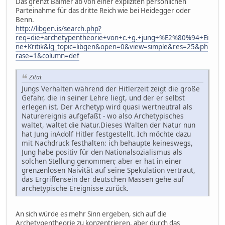
Das grenzt Balmer ab von einer expliziten persönlichen
Parteinahme für das dritte Reich wie bei Heidegger oder
Benn.
http://libgen.is/search.php?
req=die+archetypentheorie+von+c.+g.+jung+%E2%80%94+Ei
ne+Kritik&lg_topic=libgen&open=0&view=simple&res=25&ph
rase=1&column=def
Zitat
Jungs Verhalten während der Hitlerzeit zeigt die große
Gefahr, die in seiner Lehre liegt, und der er selbst
erlegen ist. Der Archetyp wird quasi wertneutral als
Naturereignis aufgefaßt - wo also Archetypisches
waltet, waltet die Natur.Dieses Walten der Natur nun
hat Jung inAdolf Hitler festgestellt. Ich möchte dazu
mit Nachdruck festhalten: ich behaupte keineswegs,
Jung habe positiv für den Nationalsozialismus als
solchen Stellung genommen; aber er hat in einer
grenzenlosen Naivität auf seine Spekulation vertraut,
das Ergriffensein der deutschen Massen gehe auf
archetypische Ereignisse zurück.
An sich würde es mehr Sinn ergeben, sich auf die
Archetypentheorie zu konzentrieren, aber durch das