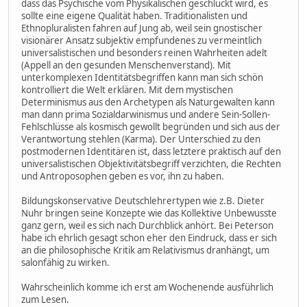
dass das Psychische vom Physikalischen geschluckt wird, es
sollte eine eigene Qualität haben. Traditionalisten und
Ethnopluralisten fahren auf Jung ab, weil sein gnostischer
visionärer Ansatz subjektiv empfundenes zu vermeintlich
universalistischen und besonders reinen Wahrheiten adelt
(Appell an den gesunden Menschenverstand). Mit
unterkomplexen Identitätsbegriffen kann man sich schön
kontrolliert die Welt erklären. Mit dem mystischen
Determinismus aus den Archetypen als Naturgewalten kann
man dann prima Sozialdarwinismus und andere Sein-Sollen-
Fehlschlüsse als kosmisch gewollt begründen und sich aus der
Verantwortung stehlen (Karma). Der Unterschied zu den
postmodernen Identitären ist, dass letztere praktisch auf den
universalistischen Objektivitätsbegriff verzichten, die Rechten
und Antroposophen geben es vor, ihn zu haben.
Bildungskonservative Deutschlehrertypen wie z.B. Dieter
Nuhr bringen seine Konzepte wie das Kollektive Unbewusste
ganz gern, weil es sich nach Durchblick anhört. Bei Peterson
habe ich ehrlich gesagt schon eher den Eindruck, dass er sich
an die philosophische Kritik am Relativismus dranhängt, um
salonfähig zu wirken.
Wahrscheinlich komme ich erst am Wochenende ausführlich
zum Lesen.