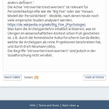
anders definiert."
Die Achse "introvertiert/extravertiert" ist relevant für
Persönlichkeitsprofile wie die "Big Five" oder das "Hexaco
Modell der Persönlichkeit" - Modelle, nach denen heute noch
viele empirische Studien analysiert werden.
https://de.wikipedia.org/wiki/Big_Five_(Psychologie)
Man kann die Archetypenlehre inhaltlich kritisieren, was im
Übrigen im wissenschaftlichen Kontext schon früh geschehen
ist. z.B. durch die feministische Kulturforscherin Gerda Weiler,
welche die Archetypen als reine Projektionen beschrieben hat,
und durch Erich Neumann (dito).
Die Begriffe "introvertiert/extravertiert" sind jedoch in der
Sozialforschung nicht veraltet.
Seiten
1
NACH OBEN
USER ACTIONS
|
|
Hilfe
Terms and Rules
Nach oben ▲