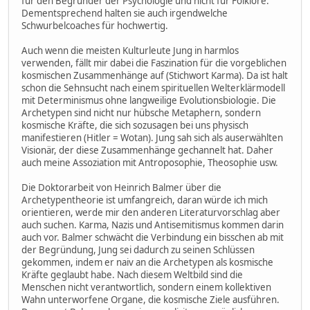
für den Begründer der Psychologie und nicht für Folklore.
Dementsprechend halten sie auch irgendwelche
Schwurbelcoaches für hochwertig.
Auch wenn die meisten Kulturleute Jung in harmlos
verwenden, fällt mir dabei die Faszination für die vorgeblichen
kosmischen Zusammenhänge auf (Stichwort Karma). Da ist halt
schon die Sehnsucht nach einem spirituellen Welterklärmodell
mit Determinismus ohne langweilige Evolutionsbiologie. Die
Archetypen sind nicht nur hübsche Metaphern, sondern
kosmische Kräfte, die sich sozusagen bei uns physisch
manifestieren (Hitler = Wotan). Jung sah sich als auserwählten
Visionär, der diese Zusammenhänge gechannelt hat. Daher
auch meine Assoziation mit Antroposophie, Theosophie usw.
Die Doktorarbeit von Heinrich Balmer über die
Archetypentheorie ist umfangreich, daran würde ich mich
orientieren, werde mir den anderen Literaturvorschlag aber
auch suchen. Karma, Nazis und Antisemitismus kommen darin
auch vor. Balmer schwächt die Verbindung ein bisschen ab mit
der Begründung, Jung sei dadurch zu seinen Schlüssen
gekommen, indem er naiv an die Archetypen als kosmische
Kräfte geglaubt habe. Nach diesem Weltbild sind die
Menschen nicht verantwortlich, sondern einem kollektiven
Wahn unterworfene Organe, die kosmische Ziele ausführen.