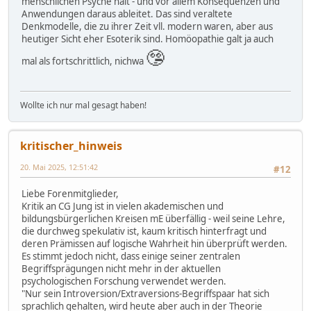
menschlichen Psyche hält - und vor allem Konsequenzen und
Anwendungen daraus ableitet. Das sind veraltete
Denkmodelle, die zu ihrer Zeit vll. modern waren, aber aus
heutiger Sicht eher Esoterik sind. Homöopathie galt ja auch
🤥
mal als fortschrittlich, nichwa
Wollte ich nur mal gesagt haben!
kritischer_hinweis
20. Mai 2025, 12:51:42
#12
Liebe Forenmitglieder,
Kritik an CG Jung ist in vielen akademischen und
bildungsbürgerlichen Kreisen mE überfällig - weil seine Lehre,
die durchweg spekulativ ist, kaum kritisch hinterfragt und
deren Prämissen auf logische Wahrheit hin überprüft werden.
Es stimmt jedoch nicht, dass einige seiner zentralen
Begriffsprägungen nicht mehr in der aktuellen
psychologischen Forschung verwendet werden.
"Nur sein Introversion/Extraversions-Begriffspaar hat sich
sprachlich gehalten, wird heute aber auch in der Theorie