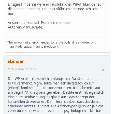
Einziges Hindernis wäre ein ausführlicher WP-Artikel, der auf
die oben genannten Fragen ausführlich einginge. Ich schau
mal...
Ansonsten freut sich Psiram immer über
Autoren/Manuskripte.
The amount of energy needed to refute bullshit is an order of
magnitude bigger than to produce it.
eLender
26. Mai 2024, 22:39:15
#9
Der WP-Artikel ist ziemlich umfangreich. Da ist sogar eine
Kritik vermerkt. Mglw. sollte man sich da tatsächlich auf
(einen?) konkrete Punkte konzentrieren. Ich habe mich auch
am Begriff "Archetypen" gerieben. Dachte erstmal: eigentlich
eine gute Beobachtung, es gibt ja auch das Konzept der
kulturellen Universalien
. Dann lese ich aber, dass das damit
scheinbar nichts zu tun hat. Die Arschetypen 🙄 sollen ja nicht
vererbbar sein, was aber evolutionspsychologisch erklärbar