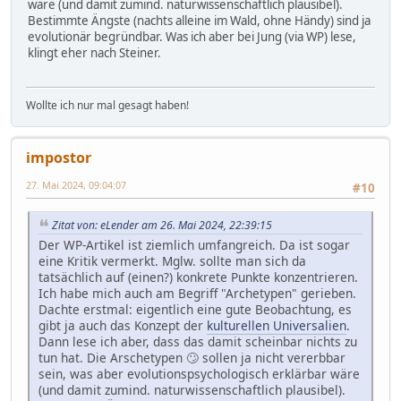
wäre (und damit zumind. naturwissenschaftlich plausibel).
Bestimmte Ängste (nachts alleine im Wald, ohne Händy) sind ja
evolutionär begründbar. Was ich aber bei Jung (via WP) lese,
klingt eher nach Steiner.
Wollte ich nur mal gesagt haben!
impostor
27. Mai 2024, 09:04:07
#10
Zitat von: eLender am 26. Mai 2024, 22:39:15
Der WP-Artikel ist ziemlich umfangreich. Da ist sogar
eine Kritik vermerkt. Mglw. sollte man sich da
tatsächlich auf (einen?) konkrete Punkte konzentrieren.
Ich habe mich auch am Begriff "Archetypen" gerieben.
Dachte erstmal: eigentlich eine gute Beobachtung, es
gibt ja auch das Konzept der
kulturellen Universalien
.
Dann lese ich aber, dass das damit scheinbar nichts zu
tun hat. Die Arschetypen 🙄 sollen ja nicht vererbbar
sein, was aber evolutionspsychologisch erklärbar wäre
(und damit zumind. naturwissenschaftlich plausibel).