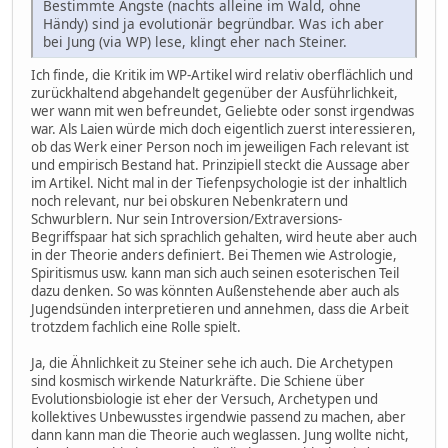
Bestimmte Ängste (nachts alleine im Wald, ohne
Händy) sind ja evolutionär begründbar. Was ich aber
bei Jung (via WP) lese, klingt eher nach Steiner.
Ich finde, die Kritik im WP-Artikel wird relativ oberflächlich und
zurückhaltend abgehandelt gegenüber der Ausführlichkeit,
wer wann mit wen befreundet, Geliebte oder sonst irgendwas
war. Als Laien würde mich doch eigentlich zuerst interessieren,
ob das Werk einer Person noch im jeweiligen Fach relevant ist
und empirisch Bestand hat. Prinzipiell steckt die Aussage aber
im Artikel. Nicht mal in der Tiefenpsychologie ist der inhaltlich
noch relevant, nur bei obskuren Nebenkratern und
Schwurblern. Nur sein Introversion/Extraversions-
Begriffspaar hat sich sprachlich gehalten, wird heute aber auch
in der Theorie anders definiert. Bei Themen wie Astrologie,
Spiritismus usw. kann man sich auch seinen esoterischen Teil
dazu denken. So was könnten Außenstehende aber auch als
Jugendsünden interpretieren und annehmen, dass die Arbeit
trotzdem fachlich eine Rolle spielt.
Ja, die Ähnlichkeit zu Steiner sehe ich auch. Die Archetypen
sind kosmisch wirkende Naturkräfte. Die Schiene über
Evolutionsbiologie ist eher der Versuch, Archetypen und
kollektives Unbewusstes irgendwie passend zu machen, aber
dann kann man die Theorie auch weglassen. Jung wollte nicht,