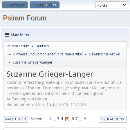
Einloggen
Registrieren
Psiram Forum
Main Menu
Psiram Forum
Deutsch
►
Hinweise und Vorschläge für Psiram-Artikel
Gewünschte Artikel
►
►
Suzanne Grieger-Langer
►
Suzanne Grieger-Langer
Postings reflect the private opinion of posters and are not official
positions of Psiram - Foreneinträge sind private Meinungen der
Forenmitglieder und entsprechen nicht unbedingt der
Auffassung von Psiram
Begonnen von celsus, 15. Juli 2018, 11:42:48
1
...
3
4
6
7
...
9
Seiten
5
NACH UNTEN
USER ACTIONS