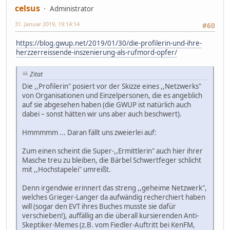
celsus
Administrator
31. Januar 2019, 19:14:14
#60
https://blog.gwup.net/2019/01/30/die-profilerin-und-ihre-
herzzerreissende-inszenierung-als-rufmord-opfer/
Zitat
Die ,,Profilerin" posiert vor der Skizze eines ,,Netzwerks"
von Organisationen und Einzelpersonen, die es angeblich
auf sie abgesehen haben (die GWUP ist natürlich auch
dabei – sonst hätten wir uns aber auch beschwert).
Hmmmmm ... Daran fällt uns zweierlei auf:
Zum einen scheint die Super-,,Ermittlerin" auch hier ihrer
Masche treu zu bleiben, die Bärbel Schwertfeger schlicht
mit ,,Hochstapelei" umreißt.
Denn irgendwie erinnert das streng ,,geheime Netzwerk",
welches Grieger-Langer da aufwändig recherchiert haben
will (sogar den EVT ihres Buches musste sie dafür
verschieben!), auffällig an die überall kursierenden Anti-
Skeptiker-Memes (z.B. vom Fiedler-Auftritt bei KenFM,