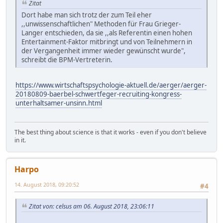
Zitat
Dort habe man sich trotz der zum Teil eher
,,unwissenschaftlichen" Methoden für Frau Grieger-
Langer entschieden, da sie ,,als Referentin einen hohen
Entertainment-Faktor mitbringt und von Teilnehmern in
der Vergangenheit immer wieder gewünscht wurde",
schreibt die BPM-Vertreterin.
https://www.wirtschaftspsychologie-aktuell.de/aerger/aerger-
20180809-baerbel-schwertfeger-recruiting-kongress-
unterhaltsamer-unsinn.html
The best thing about science is that it works - even if you don't believe
in it.
Harpo
14. August 2018, 09:20:52
#4
Zitat von: celsus am 06. August 2018, 23:06:11