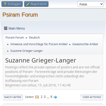
Einloggen
Registrieren
Psiram Forum
Main Menu
Psiram Forum
Deutsch
►
Hinweise und Vorschläge für Psiram-Artikel
Gewünschte Artikel
►
►
Suzanne Grieger-Langer
►
Suzanne Grieger-Langer
Postings reflect the private opinion of posters and are not official
positions of Psiram - Foreneinträge sind private Meinungen der
Forenmitglieder und entsprechen nicht unbedingt der
Auffassung von Psiram
Begonnen von celsus, 15. Juli 2018, 11:42:48
2
3
...
9
Seiten
1
NACH UNTEN
USER ACTIONS