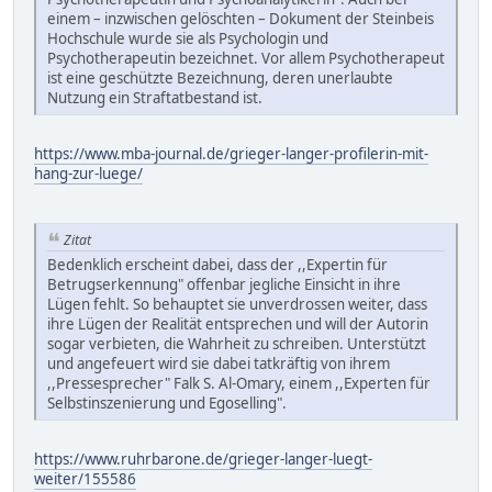
einem – inzwischen gelöschten – Dokument der Steinbeis
Hochschule wurde sie als Psychologin und
Psychotherapeutin bezeichnet. Vor allem Psychotherapeut
ist eine geschützte Bezeichnung, deren unerlaubte
Nutzung ein Straftatbestand ist.
https://www.mba-journal.de/grieger-langer-profilerin-mit-
hang-zur-luege/
Zitat
Bedenklich erscheint dabei, dass der ,,Expertin für
Betrugserkennung" offenbar jegliche Einsicht in ihre
Lügen fehlt. So behauptet sie unverdrossen weiter, dass
ihre Lügen der Realität entsprechen und will der Autorin
sogar verbieten, die Wahrheit zu schreiben. Unterstützt
und angefeuert wird sie dabei tatkräftig von ihrem
,,Pressesprecher" Falk S. Al-Omary, einem ,,Experten für
Selbstinszenierung und Egoselling".
https://www.ruhrbarone.de/grieger-langer-luegt-
weiter/155586