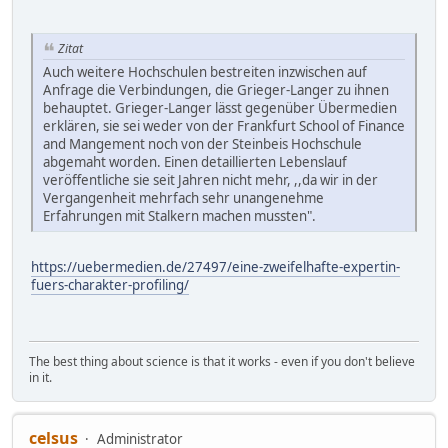
Zitat
Auch weitere Hochschulen bestreiten inzwischen auf
Anfrage die Verbindungen, die Grieger-Langer zu ihnen
behauptet. Grieger-Langer lässt gegenüber Übermedien
erklären, sie sei weder von der Frankfurt School of Finance
and Mangement noch von der Steinbeis Hochschule
abgemaht worden. Einen detaillierten Lebenslauf
veröffentliche sie seit Jahren nicht mehr, ,,da wir in der
Vergangenheit mehrfach sehr unangenehme
Erfahrungen mit Stalkern machen mussten".
https://uebermedien.de/27497/eine-zweifelhafte-expertin-
fuers-charakter-profiling/
The best thing about science is that it works - even if you don't believe
in it.
celsus
Administrator