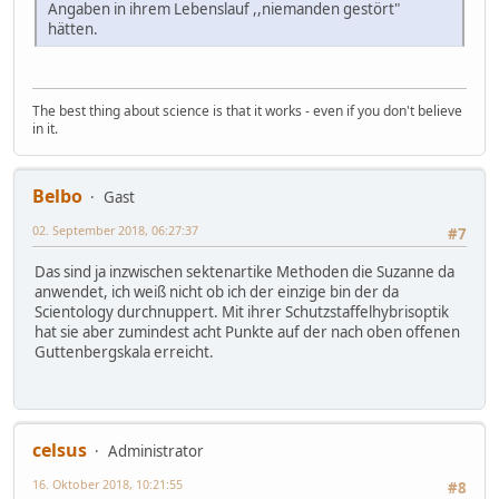
Angaben in ihrem Lebenslauf ,,niemanden gestört"
hätten.
The best thing about science is that it works - even if you don't believe
in it.
Belbo
Gast
02. September 2018, 06:27:37
#7
Das sind ja inzwischen sektenartike Methoden die Suzanne da
anwendet, ich weiß nicht ob ich der einzige bin der da
Scientology durchnuppert. Mit ihrer Schutzstaffelhybrisoptik
hat sie aber zumindest acht Punkte auf der nach oben offenen
Guttenbergskala erreicht.
celsus
Administrator
16. Oktober 2018, 10:21:55
#8