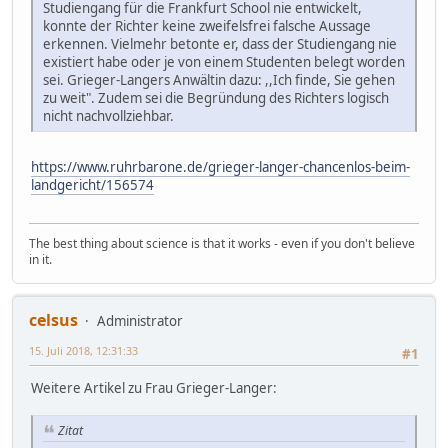
Studiengang für die Frankfurt School nie entwickelt,
konnte der Richter keine zweifelsfrei falsche Aussage
erkennen. Vielmehr betonte er, dass der Studiengang nie
existiert habe oder je von einem Studenten belegt worden
sei. Grieger-Langers Anwältin dazu: ,,Ich finde, Sie gehen
zu weit". Zudem sei die Begründung des Richters logisch
nicht nachvollziehbar.
https://www.ruhrbarone.de/grieger-langer-chancenlos-beim-
landgericht/156574
The best thing about science is that it works - even if you don't believe
in it.
celsus
Administrator
15. Juli 2018, 12:31:33
#1
Weitere Artikel zu Frau Grieger-Langer:
Zitat