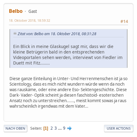
Belbo
Gast
18. Oktober 2018, 18:59:32
#14
Zitat von: Belbo am 18. Oktober 2018, 08:31:28
Ein Blick in meine Glaskugel sagt mir, dass wir die
kleine Betrügerin bald in den entsprechenden
Videoportalen sehen werden, interviewt von Fiedler im
Duett mit Fitz........
Diese ganze Einteilung in Unter- Und Herrenmenschen ist ja so
Scientology, dass es mich nicht wundern würde wenn da noch
was rauskäme, oder eine andere Eso- Sektengeschichte. Diese
Dark- Vader- Optik scheint ja diesen faschistoid- esoterischen
Ansatz noch zu unterstreichen......, meist kommt sowas ja raus
wahrscheinlich irgendwas mit dem Vater...
2
3
...
9
Seiten
1
NACH OBEN
USER ACTIONS