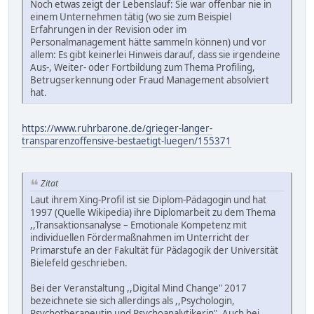
Noch etwas zeigt der Lebenslauf: Sie war offenbar nie in
einem Unternehmen tätig (wo sie zum Beispiel
Erfahrungen in der Revision oder im
Personalmanagement hätte sammeln können) und vor
allem: Es gibt keinerlei Hinweis darauf, dass sie irgendeine
Aus-, Weiter- oder Fortbildung zum Thema Profiling,
Betrugserkennung oder Fraud Management absolviert
hat.
https://www.ruhrbarone.de/grieger-langer-
transparenzoffensive-bestaetigt-luegen/155371
Zitat
Laut ihrem Xing-Profil ist sie Diplom-Pädagogin und hat
1997 (Quelle Wikipedia) ihre Diplomarbeit zu dem Thema
,,Transaktionsanalyse – Emotionale Kompetenz mit
individuellen Fördermaßnahmen im Unterricht der
Primarstufe an der Fakultät für Pädagogik der Universität
Bielefeld geschrieben.
Bei der Veranstaltung ,,Digital Mind Change" 2017
bezeichnete sie sich allerdings als ,,Psychologin,
Psychotherapeutin und Psychoanalytikerin". Auch bei