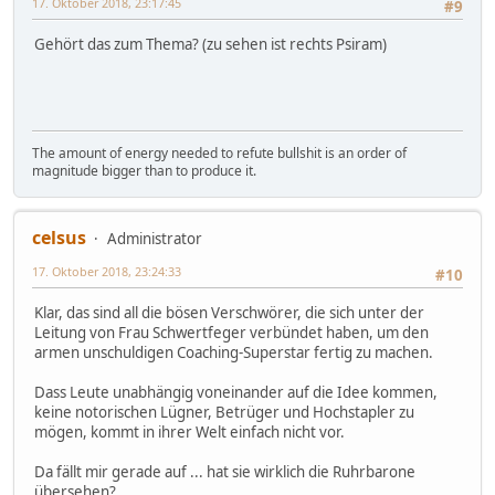
17. Oktober 2018, 23:17:45
#9
Gehört das zum Thema? (zu sehen ist rechts Psiram)
The amount of energy needed to refute bullshit is an order of
magnitude bigger than to produce it.
celsus
Administrator
17. Oktober 2018, 23:24:33
#10
Klar, das sind all die bösen Verschwörer, die sich unter der
Leitung von Frau Schwertfeger verbündet haben, um den
armen unschuldigen Coaching-Superstar fertig zu machen.
Dass Leute unabhängig voneinander auf die Idee kommen,
keine notorischen Lügner, Betrüger und Hochstapler zu
mögen, kommt in ihrer Welt einfach nicht vor.
Da fällt mir gerade auf ... hat sie wirklich die Ruhrbarone
übersehen?