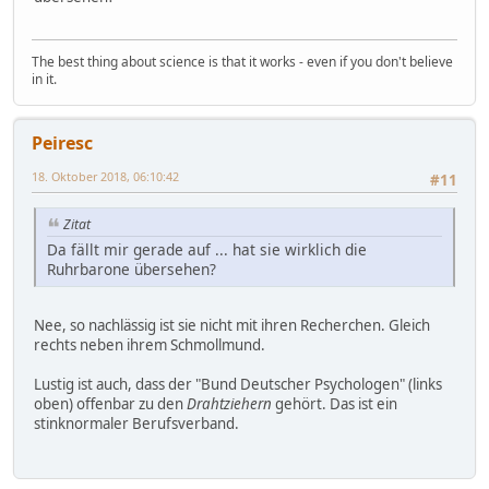
The best thing about science is that it works - even if you don't believe
in it.
Peiresc
18. Oktober 2018, 06:10:42
#11
Zitat
Da fällt mir gerade auf ... hat sie wirklich die
Ruhrbarone übersehen?
Nee, so nachlässig ist sie nicht mit ihren Recherchen. Gleich
rechts neben ihrem Schmollmund.
Lustig ist auch, dass der "Bund Deutscher Psychologen" (links
oben) offenbar zu den
Drahtziehern
gehört. Das ist ein
stinknormaler Berufsverband.