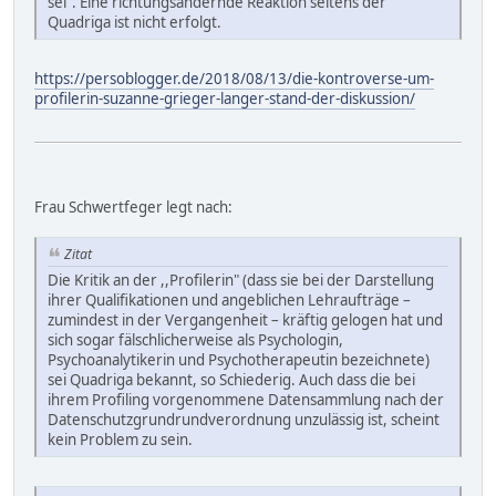
sei". Eine richtungsändernde Reaktion seitens der
Quadriga ist nicht erfolgt.
https://persoblogger.de/2018/08/13/die-kontroverse-um-
profilerin-suzanne-grieger-langer-stand-der-diskussion/
Frau Schwertfeger legt nach:
Zitat
Die Kritik an der ,,Profilerin" (dass sie bei der Darstellung
ihrer Qualifikationen und angeblichen Lehraufträge –
zumindest in der Vergangenheit – kräftig gelogen hat und
sich sogar fälschlicherweise als Psychologin,
Psychoanalytikerin und Psychotherapeutin bezeichnete)
sei Quadriga bekannt, so Schiederig. Auch dass die bei
ihrem Profiling vorgenommene Datensammlung nach der
Datenschutzgrundrundverordnung unzulässig ist, scheint
kein Problem zu sein.