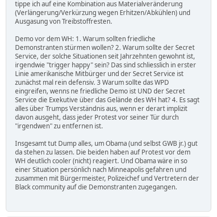
tippe ich auf eine Kombination aus Materialveränderung
(Verlängerung/Verkürzung wegen Erhitzen/Abkühlen) und
Ausgasung von Treibstoffresten.
Demo vor dem WH: 1. Warum sollten friedliche
Demonstranten stürmen wollen? 2. Warum sollte der Secret
Service, der solche Situationen seit Jahrzehnten gewohnt ist,
irgendwie "trigger happy" sein? Das sind schliesslich in erster
Linie amerikanische Mitbürger und der Secret Service ist
zunächst mal rein defensiv. 3 Warum sollte das WPD
eingreifen, wenns ne friedliche Demo ist UND der Secret
Service die Exekutive über das Gelände des WH hat? 4. Es sagt
alles über Trumps Verständnis aus, wenn er derart implizit
davon ausgeht, dass jeder Protest vor seiner Tür durch
"irgendwen" zu entfernen ist.
Insgesamt tut Dump alles, um Obama (und selbst GWB jr.) gut
da stehen zu lassen. Die beiden haben auf Protest vor dem
WH deutlich cooler (nicht) reagiert. Und Obama wäre in so
einer Situation persönlich nach Minneapolis gefahren und
zusammen mit Bürgermeister, Polizeichef und Vertretern der
Black community auf die Demonstranten zugegangen.