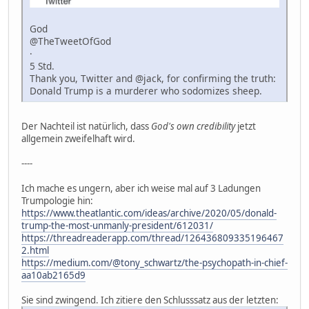
God
@TheTweetOfGod
·
5 Std.
Thank you, Twitter and @jack, for confirming the truth:
Donald Trump is a murderer who sodomizes sheep.
Der Nachteil ist natürlich, dass
God's own credibility
jetzt
allgemein zweifelhaft wird.
----
Ich mache es ungern, aber ich weise mal auf 3 Ladungen
Trumpologie hin:
https://www.theatlantic.com/ideas/archive/2020/05/donald-
trump-the-most-unmanly-president/612031/
https://threadreaderapp.com/thread/126436809335196467
2.html
https://medium.com/@tony_schwartz/the-psychopath-in-chief-
aa10ab2165d9
Sie sind zwingend. Ich zitiere den Schlusssatz aus der letzten: