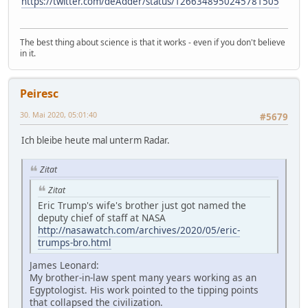
https://twitter.com/deAdder/status/1266348950245781505
The best thing about science is that it works - even if you don't believe
in it.
Peiresc
30. Mai 2020, 05:01:40
#5679
Ich bleibe heute mal unterm Radar.
Zitat
Zitat
Eric Trump's wife's brother just got named the
deputy chief of staff at NASA
http://nasawatch.com/archives/2020/05/eric-
trumps-bro.html
James Leonard:
My brother-in-law spent many years working as an
Egyptologist. His work pointed to the tipping points
that collapsed the civilization.