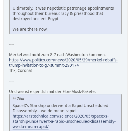
Ultimately, it was nepotistic patronage appointments
throughout their bureaucracy & priesthood that
destroyed ancient Egypt.
We are there now.
----
Merkel wird nicht zum G-7 nach Washington kommen.
https://www.politico.com/news/2020/05/29/merkel-rebuffs-
trump-invitation-to-g7-summit-290174
Thx, Corona!
----
Und was ist eigentlich mit der Elon-Musk-Rakete:
Zitat
SpaceX's Starship underwent a Rapid Unscheduled
Disassembly—we do mean rapid
https://arstechnica.com/science/2020/05/spacexs-
starship-underwent-a-rapid-unscheduled-disassembly-
we-do-mean-rapid/