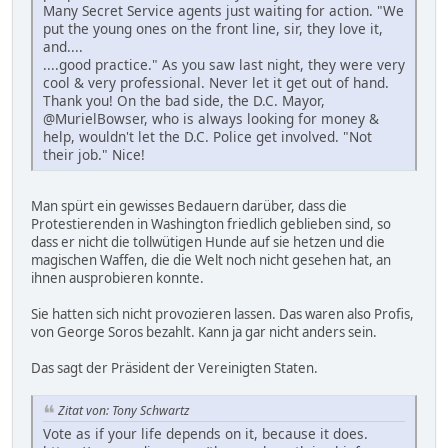
Many Secret Service agents just waiting for action. "We
put the young ones on the front line, sir, they love it,
and....
....good practice." As you saw last night, they were very
cool & very professional. Never let it get out of hand.
Thank you! On the bad side, the D.C. Mayor,
@MurielBowser, who is always looking for money &
help, wouldn't let the D.C. Police get involved. "Not
their job." Nice!
Man spürt ein gewisses Bedauern darüber, dass die
Protestierenden in Washington friedlich geblieben sind, so
dass er nicht die tollwütigen Hunde auf sie hetzen und die
magischen Waffen, die die Welt noch nicht gesehen hat, an
ihnen ausprobieren konnte.
Sie hatten sich nicht provozieren lassen. Das waren also Profis,
von George Soros bezahlt. Kann ja gar nicht anders sein.
Das sagt der Präsident der Vereinigten Staten.
Zitat von: Tony Schwartz
Vote as if your life depends on it, because it does.