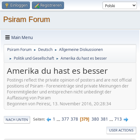
Einloggen
Registrieren
Psiram Forum
Main Menu
Psiram Forum
Deutsch
Allgemeine Diskussionen
►
►
Politik und Gesellschaft
Amerika du hast es besser
►
►
Amerika du hast es besser
Postings reflect the private opinion of posters and are not official
positions of Psiram - Foreneinträge sind private Meinungen der
Forenmitglieder und entsprechen nicht unbedingt der
Auffassung von Psiram
Begonnen von Peiresc, 13. November 2016, 20:28:34
1
...
377
378
380
381
...
713
Seiten
379
NACH UNTEN
USER ACTIONS