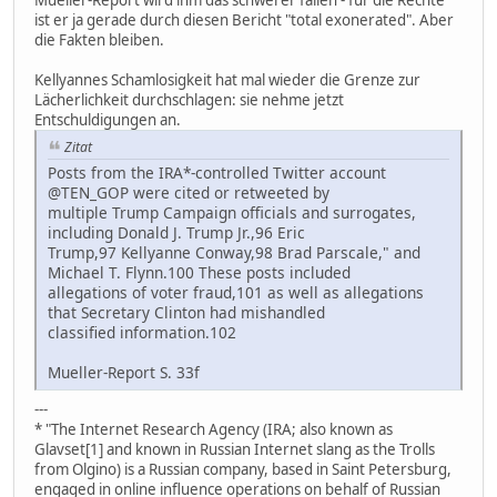
Mueller-Report wird ihm das schwerer fallen - für die Rechte
ist er ja gerade durch diesen Bericht "total exonerated". Aber
die Fakten bleiben.
Kellyannes Schamlosigkeit hat mal wieder die Grenze zur
Lächerlichkeit durchschlagen: sie nehme jetzt
Entschuldigungen an.
Zitat
Posts from the IRA*-controlled Twitter account
@TEN_GOP were cited or retweeted by
multiple Trump Campaign officials and surrogates,
including Donald J. Trump Jr.,96 Eric
Trump,97 Kellyanne Conway,98 Brad Parscale," and
Michael T. Flynn.100 These posts included
allegations of voter fraud,101 as well as allegations
that Secretary Clinton had mishandled
classified information.102
Mueller-Report S. 33f
---
* "The Internet Research Agency (IRA; also known as
Glavset[1] and known in Russian Internet slang as the Trolls
from Olgino) is a Russian company, based in Saint Petersburg,
engaged in online influence operations on behalf of Russian