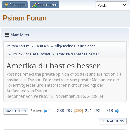
Einloggen
Registrieren
Psiram Forum
Main Menu
Psiram Forum
Deutsch
Allgemeine Diskussionen
►
►
Politik und Gesellschaft
Amerika du hast es besser
►
►
Amerika du hast es besser
Postings reflect the private opinion of posters and are not official
positions of Psiram - Foreneinträge sind private Meinungen der
Forenmitglieder und entsprechen nicht unbedingt der
Auffassung von Psiram
Begonnen von Peiresc, 13. November 2016, 20:28:34
1
...
288
289
291
292
...
713
Seiten
290
NACH UNTEN
USER ACTIONS