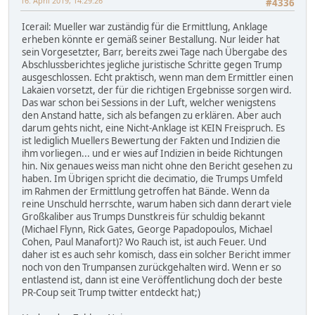
16. April 2019, 14:29:26
#4336
Icerail: Mueller war zuständig für die Ermittlung, Anklage
erheben könnte er gemäß seiner Bestallung. Nur leider hat
sein Vorgesetzter, Barr, bereits zwei Tage nach Übergabe des
Abschlussberichtes jegliche juristische Schritte gegen Trump
ausgeschlossen. Echt praktisch, wenn man dem Ermittler einen
Lakaien vorsetzt, der für die richtigen Ergebnisse sorgen wird.
Das war schon bei Sessions in der Luft, welcher wenigstens
den Anstand hatte, sich als befangen zu erklären. Aber auch
darum gehts nicht, eine Nicht-Anklage ist KEIN Freispruch. Es
ist lediglich Muellers Bewertung der Fakten und Indizien die
ihm vorliegen... und er wies auf Indizien in beide Richtungen
hin. Nix genaues weiss man nicht ohne den Bericht gesehen zu
haben. Im Übrigen spricht die decimatio, die Trumps Umfeld
im Rahmen der Ermittlung getroffen hat Bände. Wenn da
reine Unschuld herrschte, warum haben sich dann derart viele
Großkaliber aus Trumps Dunstkreis für schuldig bekannt
(Michael Flynn, Rick Gates, George Papadopoulos, Michael
Cohen, Paul Manafort)? Wo Rauch ist, ist auch Feuer. Und
daher ist es auch sehr komisch, dass ein solcher Bericht immer
noch von den Trumpansen zurückgehalten wird. Wenn er so
entlastend ist, dann ist eine Veröffentlichung doch der beste
PR-Coup seit Trump twitter entdeckt hat;)