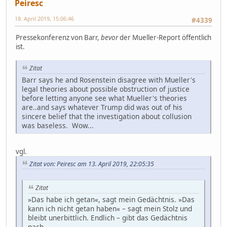
Peiresc
18. April 2019, 15:06:46
#4339
Pressekonferenz von Barr,
bevor
der Mueller-Report öffentlich
ist.
Zitat
Barr says he and Rosenstein disagree with Mueller's
legal theories about possible obstruction of justice
before letting anyone see what Mueller's theories
are..and says whatever Trump did was out of his
sincere belief that the investigation about collusion
was baseless. Wow...
vgl.
Zitat von: Peiresc am 13. April 2019, 22:05:35
Zitat
»Das habe ich getan«, sagt mein Gedächtnis. »Das
kann ich nicht getan haben« – sagt mein Stolz und
bleibt unerbittlich. Endlich – gibt das Gedächtnis
nach.