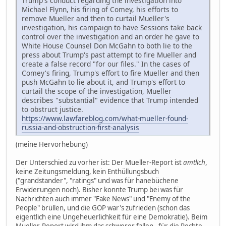
Trump's conduct regarding the investigation into
Michael Flynn, his firing of Comey, his efforts to
remove Mueller and then to curtail Mueller's
investigation, his campaign to have Sessions take back
control over the investigation and an order he gave to
White House Counsel Don McGahn to both lie to the
press about Trump's past attempt to fire Mueller and
create a false record "for our files." In the cases of
Comey's firing, Trump's effort to fire Mueller and then
push McGahn to lie about it, and Trump's effort to
curtail the scope of the investigation, Mueller
describes "substantial" evidence that Trump intended
to obstruct justice.
https://www.lawfareblog.com/what-mueller-found-
russia-and-obstruction-first-analysis
(meine Hervorhebung)
Der Unterschied zu vorher ist: Der Mueller-Report ist
amtlich
,
keine Zeitungsmeldung, kein Enthüllungsbuch
("grandstander", "ratings" und was für hanebüchene
Erwiderungen noch). Bisher konnte Trump bei was für
Nachrichten auch immer "Fake News" und "Enemy of the
People" brüllen, und die GOP war's zufrieden (schon das
eigentlich eine Ungeheuerlichkeit für eine Demokratie). Beim