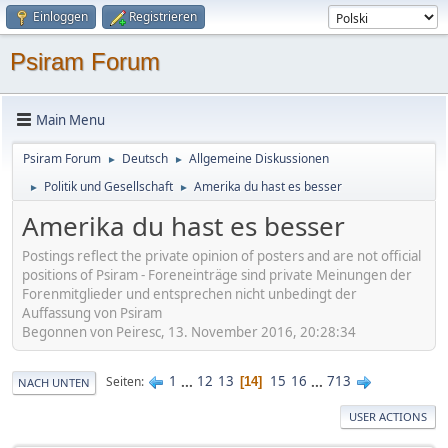
Einloggen
Registrieren
Psiram Forum
Main Menu
Psiram Forum
Deutsch
Allgemeine Diskussionen
►
►
Politik und Gesellschaft
Amerika du hast es besser
►
►
Amerika du hast es besser
Postings reflect the private opinion of posters and are not official
positions of Psiram - Foreneinträge sind private Meinungen der
Forenmitglieder und entsprechen nicht unbedingt der
Auffassung von Psiram
Begonnen von Peiresc, 13. November 2016, 20:28:34
1
...
12
13
15
16
...
713
Seiten
14
NACH UNTEN
USER ACTIONS