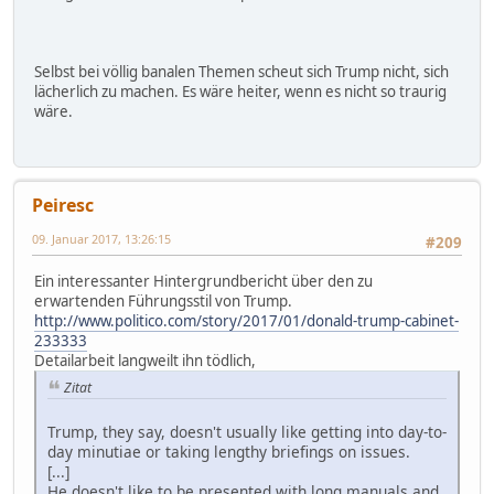
Selbst bei völlig banalen Themen scheut sich Trump nicht, sich
lächerlich zu machen. Es wäre heiter, wenn es nicht so traurig
wäre.
Peiresc
09. Januar 2017, 13:26:15
#209
Ein interessanter Hintergrundbericht über den zu
erwartenden Führungsstil von Trump.
http://www.politico.com/story/2017/01/donald-trump-cabinet-
233333
Detailarbeit langweilt ihn tödlich,
Zitat
Trump, they say, doesn't usually like getting into day-to-
day minutiae or taking lengthy briefings on issues.
[...]
He doesn't like to be presented with long manuals and