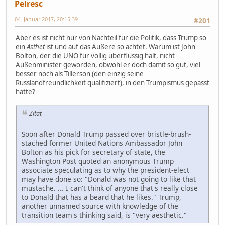
Peiresc
04. Januar 2017, 20:15:39
#201
Aber es ist nicht nur von Nachteil für die Politik, dass Trump so
ein
Ästhet
ist und auf das Äußere so achtet. Warum ist John
Bolton, der die UNO für völlig überflüssig hält, nicht
Außenminister geworden, obwohl er doch damit so gut, viel
besser noch als Tillerson (den einzig seine
Russlandfreundlichkeit qualifiziert), in den Trumpismus gepasst
hätte?
Zitat
Soon after Donald Trump passed over bristle-brush-
stached former United Nations Ambassador John
Bolton as his pick for secretary of state, the
Washington Post quoted an anonymous Trump
associate speculating as to why the president-elect
may have done so: "Donald was not going to like that
mustache. ... I can't think of anyone that's really close
to Donald that has a beard that he likes." Trump,
another unnamed source with knowledge of the
transition team's thinking said, is "very aesthetic."