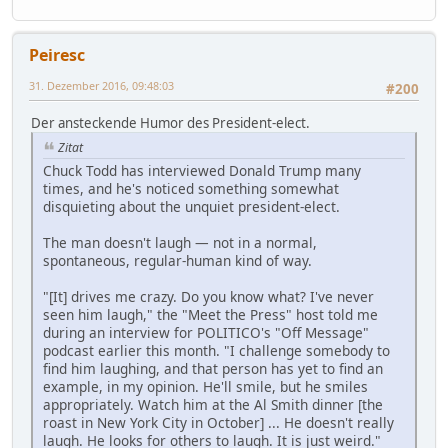
Peiresc
31. Dezember 2016, 09:48:03
#200
Der ansteckende Humor des President-elect.
Zitat
Chuck Todd has interviewed Donald Trump many
times, and he's noticed something somewhat
disquieting about the unquiet president-elect.
The man doesn't laugh — not in a normal,
spontaneous, regular-human kind of way.
"[It] drives me crazy. Do you know what? I've never
seen him laugh," the "Meet the Press" host told me
during an interview for POLITICO's "Off Message"
podcast earlier this month. "I challenge somebody to
find him laughing, and that person has yet to find an
example, in my opinion. He'll smile, but he smiles
appropriately. Watch him at the Al Smith dinner [the
roast in New York City in October] ... He doesn't really
laugh. He looks for others to laugh. It is just weird."