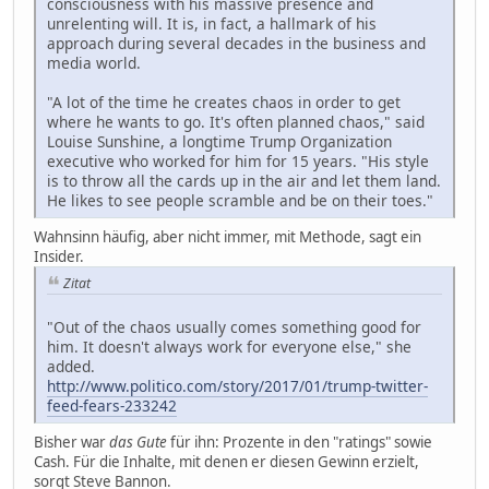
consciousness with his massive presence and
unrelenting will. It is, in fact, a hallmark of his
approach during several decades in the business and
media world.
"A lot of the time he creates chaos in order to get
where he wants to go. It's often planned chaos," said
Louise Sunshine, a longtime Trump Organization
executive who worked for him for 15 years. "His style
is to throw all the cards up in the air and let them land.
He likes to see people scramble and be on their toes."
Wahnsinn häufig, aber nicht immer, mit Methode, sagt ein
Insider.
Zitat
"Out of the chaos usually comes something good for
him. It doesn't always work for everyone else," she
added.
http://www.politico.com/story/2017/01/trump-twitter-
feed-fears-233242
Bisher war
das Gute
für ihn: Prozente in den "ratings" sowie
Cash. Für die Inhalte, mit denen er diesen Gewinn erzielt,
sorgt Steve Bannon.