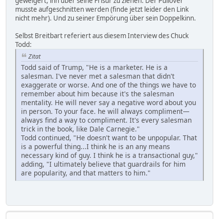
geweigert, ihn über seine Frisur zu ziehen. Der Pullover
musste aufgeschnitten werden (finde jetzt leider den Link
nicht mehr). Und zu seiner Empörung über sein Doppelkinn.
Selbst Breitbart referiert aus diesem Interview des Chuck
Todd:
Zitat
Todd said of Trump, "He is a marketer. He is a
salesman. I've never met a salesman that didn't
exaggerate or worse. And one of the things we have to
remember about him because it's the salesman
mentality. He will never say a negative word about you
in person. To your face. he will always compliment—
always find a way to compliment. It's every salesman
trick in the book, like Dale Carnegie."
Todd continued, "He doesn't want to be unpopular. That
is a powerful thing...I think he is an any means
necessary kind of guy. I think he is a transactional guy,"
adding, "I ultimately believe that guardrails for him
are popularity, and that matters to him."