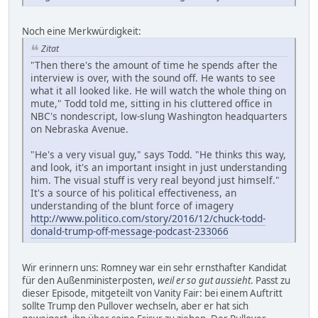
Noch eine Merkwürdigkeit:
Zitat
"Then there's the amount of time he spends after the
interview is over, with the sound off. He wants to see
what it all looked like. He will watch the whole thing on
mute," Todd told me, sitting in his cluttered office in
NBC's nondescript, low-slung Washington headquarters
on Nebraska Avenue.
"He's a very visual guy," says Todd. "He thinks this way,
and look, it's an important insight in just understanding
him. The visual stuff is very real beyond just himself."
It's a source of his political effectiveness, an
understanding of the blunt force of imagery
http://www.politico.com/story/2016/12/chuck-todd-
donald-trump-off-message-podcast-233066
Wir erinnern uns: Romney war ein sehr ernsthafter Kandidat
für den Außenministerposten,
weil er so gut aussieht
. Passt zu
dieser Episode, mitgeteilt von Vanity Fair: bei einem Auftritt
sollte Trump den Pullover wechseln, aber er hat sich