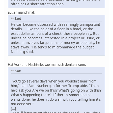
often has a short attention span
außer manchmal:
Zitat
He can become obsessed with seemingly unimportant
details — like the color of a floor in a hotel, or the
exact dollar amount of a check, these people say. But
unless he becomes interested in a project or issue, or
unless it involves large sums of money or publicity, he
stays away. "He tends to micromanage the budget,"
Nunberg said.
Hat Vor- und Nachteile, wie man sich denken kann.
Zitat
"You'd go several days when you wouldn't hear from
him," said Sam Nunberg, a former Trump aide. "Then,
he'd ask you 'Are we on this? What's going on with this?
What's happening there?' If there's something he
wants done, he doesn't do well with you telling him it's
not done yet."
[...]
"They'll have as much room as they need — until they