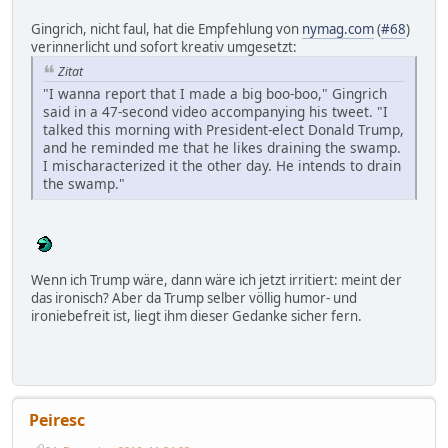
Gingrich, nicht faul, hat die Empfehlung von
nymag.com
(
#68
)
verinnerlicht und sofort kreativ umgesetzt:
Zitat
"I wanna report that I made a big boo-boo," Gingrich
said in a 47-second video accompanying his tweet. "I
talked this morning with President-elect Donald Trump,
and he reminded me that he likes draining the swamp.
I mischaracterized it the other day. He intends to drain
the swamp."
Wenn ich Trump wäre, dann wäre ich jetzt irritiert: meint der
das ironisch? Aber da Trump selber völlig humor- und
ironiebefreit ist, liegt ihm dieser Gedanke sicher fern.
Peiresc