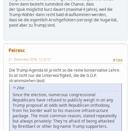
Denn dann besteht zumindest die Chance, dass
der Spuk möglichst kurz dauert (maximal 4 Jahre), weil die
Trump-Wähler dann recht bald draufkommen werden,
dass sie die eigentlich Arschgefickten (verzeigt die Vugarität,
passt aber zu Trump) sind.
Peiresc
21. Dezember 2016, 12:32:57
#188
Die Trump-Agenda ist ja nicht so die reine konservative Lehre.
Es ist nicht nur die Unterwürfigkeit, die die G.O.P.
strammstehen lässt:
Zitat
Since the election, numerous congressional
Republicans have refused to publicly weigh in on any
Trump proposal at odds with Republican orthodoxy,
from his border wall to his massive infrastructure
package. The most common reason, stated repeatedly
but always privately: They're afraid of being attacked
by Breitbart or other big-name Trump supporters.