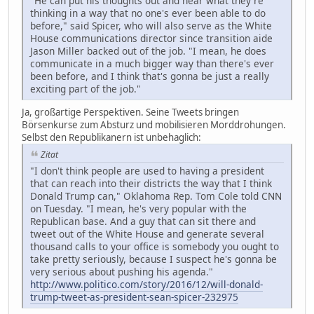
"He can put his thoughts out and hear what they're
thinking in a way that no one's ever been able to do
before," said Spicer, who will also serve as the White
House communications director since transition aide
Jason Miller backed out of the job. "I mean, he does
communicate in a much bigger way than there's ever
been before, and I think that's gonna be just a really
exciting part of the job."
Ja, großartige Perspektiven. Seine Tweets bringen
Börsenkurse zum Absturz und mobilisieren Morddrohungen.
Selbst den Republikanern ist unbehaglich:
Zitat
"I don't think people are used to having a president
that can reach into their districts the way that I think
Donald Trump can," Oklahoma Rep. Tom Cole told CNN
on Tuesday. "I mean, he's very popular with the
Republican base. And a guy that can sit there and
tweet out of the White House and generate several
thousand calls to your office is somebody you ought to
take pretty seriously, because I suspect he's gonna be
very serious about pushing his agenda."
http://www.politico.com/story/2016/12/will-donald-
trump-tweet-as-president-sean-spicer-232975