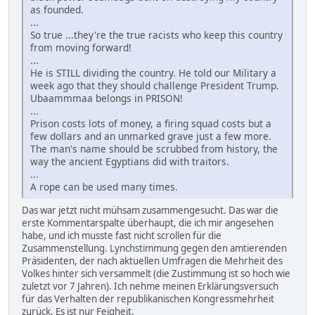
as founded.
...
So true ...they're the true racists who keep this country
from moving forward!
...
He is STILL dividing the country. He told our Military a
week ago that they should challenge President Trump.
Ubaammmaa belongs in PRISON!
...
Prison costs lots of money, a firing squad costs but a
few dollars and an unmarked grave just a few more.
The man's name should be scrubbed from history, the
way the ancient Egyptians did with traitors.
...
A rope can be used many times.
Das war jetzt nicht mühsam zusammengesucht. Das war die
erste Kommentarspalte überhaupt, die ich mir angesehen
habe, und ich musste fast nicht scrollen für die
Zusammenstellung. Lynchstimmung gegen den amtierenden
Präsidenten, der nach aktuellen Umfragen die Mehrheit des
Volkes hinter sich versammelt (die Zustimmung ist so hoch wie
zuletzt vor 7 Jahren). Ich nehme meinen Erklärungsversuch
für das Verhalten der republikanischen Kongressmehrheit
zurück. Es ist nur Feigheit.