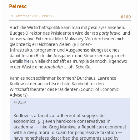
Peiresc
19. Dezember 2016, 19:09:12
#180
Auch die Wirtschaftspolitik kann man mit
fresh eyes
ansehen.
Budget-Direktor des Präsidenten wird der
tea party bravo
und
konservative Extremist Mick Mulvaney. Von den beiden nicht
gleichzeitig erreichbaren Zielen (Billionen-
Infrastrukturprogramm und Ausgabensenkung) ist eines
damit fest im Blick: die Ausgaben- und Steuersenkung. (mehr
Details
hier
). Vielleicht schafft es Trump ja dennoch, irgendwo
in der Wüste eine
Autobahn
... oh, Scheiße.
Kann es noch schlimmer kommen? Durchaus. Lawrence
Kudlow ist der aussichtsreichste Kandidat für den
Wirtschaftsberater des Präsidenten (Council of Economic
Advisers).
Zitat
Kudlow is a fanatical adherent of supply-side
economics. [...] even hard-core conservatives in
academia — like Greg Mankiw, a Republican economist
with a deep moral disdain for progressive taxation —
have nonetheless described the arguments used by