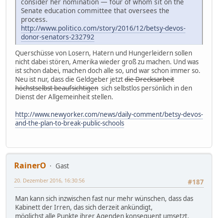
consider her nomination — four of whom sit on the
Senate education committee that oversees the
process.
http://www.politico.com/story/2016/12/betsy-devos-
donor-senators-232792
Querschüsse von Losern, Hatern und Hungerleidern sollen
nicht dabei stören, Amerika wieder groß zu machen. Und was
ist schon dabei, machen doch alle so, und war schon immer so.
Neu ist nur, dass die Geldgeber jetzt
die Drecksarbeit
höchstselbst beaufsichtigen
sich selbstlos persönlich in den
Dienst der Allgemeinheit stellen.
http://www.newyorker.com/news/daily-comment/betsy-devos-
and-the-plan-to-break-public-schools
RainerO
Gast
20. Dezember 2016, 16:30:56
#187
Man kann sich inzwischen fast nur mehr wünschen, dass das
Kabinett der Irren, das sich derzeit ankündigt,
möglichst alle Punkte ihrer Agenden konsequent umsetzt.