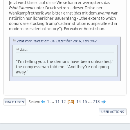
Jetzt wird klarer: auf diese Weise kann er wenigstens das
Establishment
unter Druck setzen – dieser Teil seiner
Wahlkampfrethorik war bitter ernst (das mit dem
swamp
war
natürlich nur lächerlicher Bauernfang - ,,the extent to which
donors are stocking Trump's administration is unparalleled in
modern presidential history"). Ein wahrer Volkstribun.
Zitat von: Peiresc am 04. Dezember 2016, 18:10:42
Zitat
"I'm telling you, the demons have been unleashed,"
the congressman told me. "And they're not going
away."
1
...
11
12
14
15
...
713
Seiten
13
NACH OBEN
USER ACTIONS