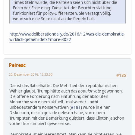
Times titeln würde, die Parteien seien sich nicht über die
Form der Erde einig. Diese Art der Berichterstattung
funktioniert für policy-Differenzen. Sie versagt völlig,
wenn sich eine Seite nicht an die Regeln hält.
http://www.deliberationdaily.de/2016/12/was-die-demokratie-
wirklich-gefaehrdet/#more-3022
Peiresc
20. Dezember 2016, 13:33:50
#185
Das ist das Rätselhafte. Die Mehrheit der republikanischen
Wähler glaubt, Trump hätte auch das
popular vote
gewonnen.
Die offene Forderung nach Einführung der absoluten
Monarchie von einem aktuell - mal wieder - nicht
unbedeutendem Konservativen (
#181
) wurde in einer
Diskussion, die ich gerade gelesen habe, von einem
Trumpisten mit der Bemerkung quittiert, dass Clinton ja schon
vorher korrumpiert gewesen sei.
Demokratie ist ein leeres Wort. Man kann sie nicht essen. Sie