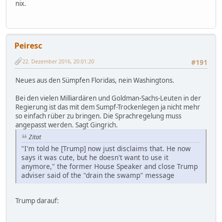
nix.
Peiresc
22. Dezember 2016, 20:01:20
#191
Neues aus den Sümpfen Floridas, nein Washingtons.
Bei den vielen Milliardären und Goldman-Sachs-Leuten in der
Regierung ist das mit dem Sumpf-Trockenlegen ja nicht mehr
so einfach rüber zu bringen. Die Sprachregelung muss
angepasst werden. Sagt Gingrich.
Zitat
"I'm told he [Trump] now just disclaims that. He now
says it was cute, but he doesn't want to use it
anymore," the former House Speaker and close Trump
adviser said of the "drain the swamp" message
Trump darauf: