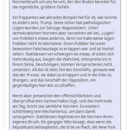
Normenbruch um uns herum, der den Boden bereitet für
die eigentliche, größere Gefahr.
Ein frappantes wie aktuelles Beispiel hierfür ist, wie könnte
es anders sein, Trump. Seine schon fast pathologischen
Lügen wurden zur Genüge diagnostiziert. Unter
demokratischen Normen aber verstehen wir bei ,,Lügen"
von Politikern etwas anderes, denn normalerweise lügen
Politiker nicht im Wortsinne. Einen Politiker bei einer
bewussten Falschaussage zu ertappen war und ist höchst
selten. Stattdessen verschweigen sie etwas, drücken sich
mehrdeutig aus, biegen die Wahrheit, interpretieren in
ihrem Sinne, beschönigen, können Versprochenes nicht
umsetzen. All das ist stets Teil des Geschäfts, genauso wie
das der Presse, sie dabei zu ertappen und in die Ecke zu
drängen, und das Geschäft der Opposition, ein
gegenläufiges Narrativ zu schaffen.
Wenn aber jemand bei den offensichtlichsten und
überprüfbarsten Sachverhalten lügt, und das mehrmals
am Tag, bricht das sämtliche Normen. Es existiert
schlichtweg kein Mechanismus, um dann damit
umzugehen. Stattdessen legitimieren die Normen ihren
eigenen Bruch. Ein gängiger Witz besagt, dass wenn die
Republicans behaupteten, die Erde sei flach, die New York