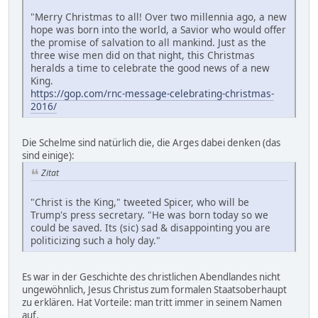
"Merry Christmas to all! Over two millennia ago, a new
hope was born into the world, a Savior who would offer
the promise of salvation to all mankind. Just as the
three wise men did on that night, this Christmas
heralds a time to celebrate the good news of a new
King.
https://gop.com/rnc-message-celebrating-christmas-
2016/
Die Schelme sind natürlich die, die Arges dabei denken (das
sind einige):
Zitat
"Christ is the King," tweeted Spicer, who will be
Trump's press secretary. "He was born today so we
could be saved. Its (sic) sad & disappointing you are
politicizing such a holy day."
Es war in der Geschichte des christlichen Abendlandes nicht
ungewöhnlich, Jesus Christus zum formalen Staatsoberhaupt
zu erklären. Hat Vorteile: man tritt immer in seinem Namen
auf.