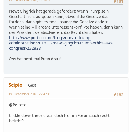
19. Dezember 2016, 22:20:46
#181
Newt Gingrich hat gerade gefordert: Wenn Trump sein
Geschäft nicht aufgeben kann, obwohl die Gesetze das
fordern, dann gibt es eine Lösung: die Gesetze ändern.
Wenn seine Milliardäre Interessenskonflikte haben, dann kann
der Präsident sie absolvieren: das Recht dazu hat er.
http://www.politico.com/blogs/donald-trump-
administration/2016/12/newt-gingrich-trump-ethics-laws-
congress-232828
Das
hat nicht mal Putin drauf.
Scipio
Gast
19. Dezember 2016, 22:47:45
#182
@Peiresc
trickle down theorie war doch hier im Forum auch recht
beliebt?!