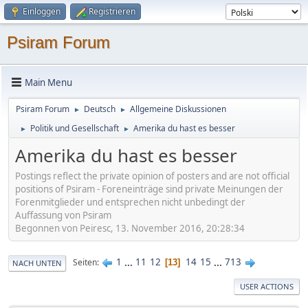
Einloggen
Registrieren
Psiram Forum
Main Menu
Psiram Forum
Deutsch
Allgemeine Diskussionen
►
►
Politik und Gesellschaft
Amerika du hast es besser
►
►
Amerika du hast es besser
Postings reflect the private opinion of posters and are not official
positions of Psiram - Foreneinträge sind private Meinungen der
Forenmitglieder und entsprechen nicht unbedingt der
Auffassung von Psiram
Begonnen von Peiresc, 13. November 2016, 20:28:34
1
...
11
12
14
15
...
713
Seiten
13
NACH UNTEN
USER ACTIONS