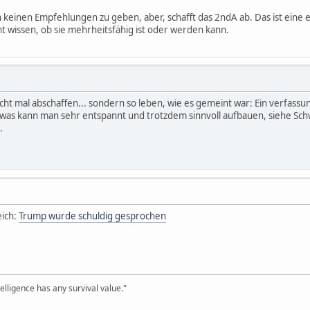
keinen Empfehlungen zu geben, aber, schafft das 2ndA ab. Das ist eine e
t wissen, ob sie mehrheitsfähig ist oder werden kann.
cht mal abschaffen... sondern so leben, wie es gemeint war: Ein verfassu
was kann man sehr entspannt und trotzdem sinnvoll aufbauen, siehe Schwe
.
eich:
Trump wurde schuldig gesprochen
telligence has any survival value."