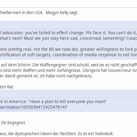
hießereien in den USA. Megyn Kelly sagt.
 advocates: you've failed to effect change. Pls face it. You can't do it
is. What's next? Must we just stay here sad, concerned, lamenting? C
ons (smthg real, not the BS we now do), greater willingness to lock ppl
rtification of soft targets, coordination of media response to not lion
t auf dem Schirm: Die Waffengegner sind schuld, weil sie es nicht geschaf
 sind mehr Waffen und mehr Gefängnisse. Übrigens hat Gouverneur Gre
r damit gemeint ist, ich habe nicht nachgelesen).
ten Rat.
fe in America: "Have a plan to kill everyone you meet"
rupar/status/1655030412425478147
r Dir begegnet.
 aus, die dystopischen Ideen der Rechten. Es ist ein Todeskult.