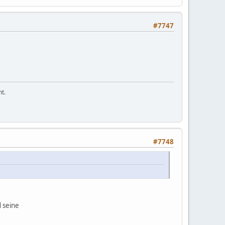
#7747
t.
#7748
d seine