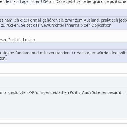
inen
Text zur Lage in den USA
an. Das ist jetzt keine tiefgründige politisch
st nämlich die: Formal gehören sie zwar zum Ausland, praktisch jedo
e zu rücken. Selbst das Gewurschtel innerhalb der Opposition.
esen Post ist das hier:
Aufgabe fundamental missverstanden: Er dachte, er würde eine polit
zen.
 abgestürzten Z-Promi der deutschen Politik, Andy Scheuer besucht... n