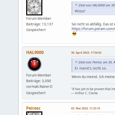
Zitat von: HAL9000 am 30.
Wozu?
Forum Member
Beiträge: 13,137
Sei nicht so abfällig. Das is
https://forum.psiram.com/
Gespeichert
HAL9000
30. April 2023, 17:56:02
Zitat von: Peiresc am 30. 
Er meint's nicht so.
Forum Member
Wenn du meinst. Ich meine,
Beiträge: 3,090
vormals RainerO
"It has yet to be proven that in
Gespeichert
― Arthur C. Clarke
Peiresc
03. Mai 2023, 11:23:15