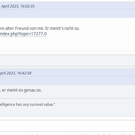
 April 2023, 16:02:35
t ein alter Freund von mir. Er meint's nicht so.
index.php?topic=17277.0
April 2023, 16:42:38
 er meint es genau so.
telligence has any survival value."