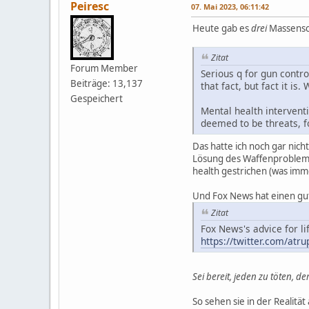
Peiresc
07. Mai 2023, 06:11:42
Heute gab es
drei
Massensc
Zitat
Forum Member
Serious q for gun control
Beiträge: 13,137
that fact, but fact it 
Gespeichert
Mental health interventi
deemed to be threats, fo
Das hatte ich noch gar nich
Lösung des Waffenproblems
health gestrichen (was imme
Und Fox News hat einen gu
Zitat
Fox News's advice for li
https://twitter.com/at
Sei bereit, jeden zu töten, de
So sehen sie in der Realität