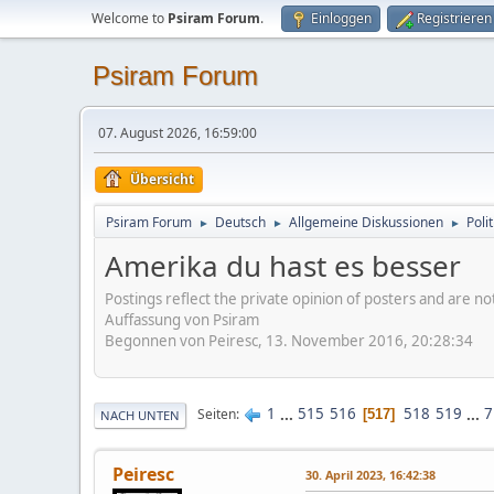
Welcome to
Psiram Forum
.
Einloggen
Registrieren
Psiram Forum
07. August 2026, 16:59:00
Übersicht
Psiram Forum
Deutsch
Allgemeine Diskussionen
Poli
►
►
►
Amerika du hast es besser
Postings reflect the private opinion of posters and are n
Auffassung von Psiram
Begonnen von Peiresc, 13. November 2016, 20:28:34
1
...
515
516
518
519
...
7
Seiten
517
NACH UNTEN
Peiresc
30. April 2023, 16:42:38