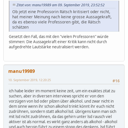
Zitat von: manu19989 am 09. September 2019, 23:52:52
Ob jetzt eine Professorin Rätsch kritisiert oder nicht,
hat meiner Meinung nach keine grosse Aussagekraft,
da es ebenso viele Professoren gibt, die Rätsch
schätzen
Gesetzt den Fall, das mit den "vielen Professoren" würde
stimmen: Die Aussagekraft einer Kritik kann nicht durch
aufgedrehte Lautstärke neutralisiert werden.
manu19989
10. September 2019, 12:20:25
#16
ich habe leider im moment keine zeit, um ein exaktes zitat zu
suchen, aber in diversen interviews spricht er von den
vorzügen von lsd oder pilzen über alkohol. und zwar nicht in
dem sinne wenn ihr schon alkohol trinkt könnt ihr euch nicht
zudröhnen, sondern statt alkohol lsd. übrigens kann man sich
mit lsd nicht zudröhnen, da das gehirn unter lsd rausch viel
aktiver ist als normal. es wirkt ganz anders als alkohol - alkohol
und auch heroin führt zu einem stopp des denkens, lsd führt