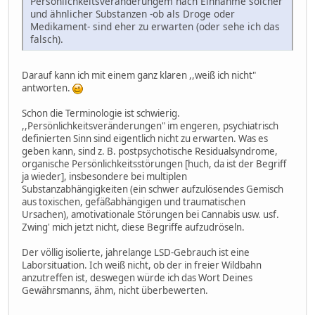
Persönlichkeitsveränderungem nach Einnahme solcher
und ähnlicher Substanzen -ob als Droge oder
Medikament- sind eher zu erwarten (oder sehe ich das
falsch).
Darauf kann ich mit einem ganz klaren ,,weiß ich nicht"
antworten.
Schon die Terminologie ist schwierig.
,,Persönlichkeitsveränderungen" im engeren, psychiatrisch
definierten Sinn sind eigentlich nicht zu erwarten. Was es
geben kann, sind z. B. postpsychotische Residualsyndrome,
organische Persönlichkeitsstörungen [huch, da ist der Begriff
ja wieder], insbesondere bei multiplen
Substanzabhängigkeiten (ein schwer aufzulösendes Gemisch
aus toxischen, gefäßabhängigen und traumatischen
Ursachen), amotivationale Störungen bei Cannabis usw. usf.
Zwing' mich jetzt nicht, diese Begriffe aufzudröseln.
Der völlig isolierte, jahrelange LSD-Gebrauch ist eine
Laborsituation. Ich weiß nicht, ob der in freier Wildbahn
anzutreffen ist, deswegen würde ich das Wort Deines
Gewährsmanns, ähm, nicht überbewerten.