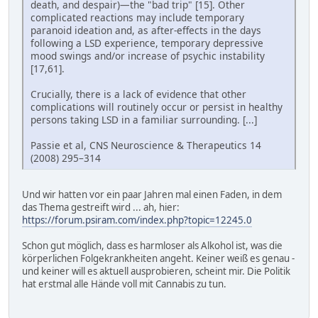
death, and despair)—the "bad trip" [15]. Other
complicated reactions may include temporary
paranoid ideation and, as after-effects in the days
following a LSD experience, temporary depressive
mood swings and/or increase of psychic instability
[17,61].
Crucially, there is a lack of evidence that other
complications will routinely occur or persist in healthy
persons taking LSD in a familiar surrounding. [...]
Passie et al, CNS Neuroscience & Therapeutics 14
(2008) 295–314
Und wir hatten vor ein paar Jahren mal einen Faden, in dem
das Thema gestreift wird ... ah, hier:
https://forum.psiram.com/index.php?topic=12245.0
Schon gut möglich, dass es harmloser als Alkohol ist, was die
körperlichen Folgekrankheiten angeht. Keiner weiß es genau -
und keiner will es aktuell ausprobieren, scheint mir. Die Politik
hat erstmal alle Hände voll mit Cannabis zu tun.