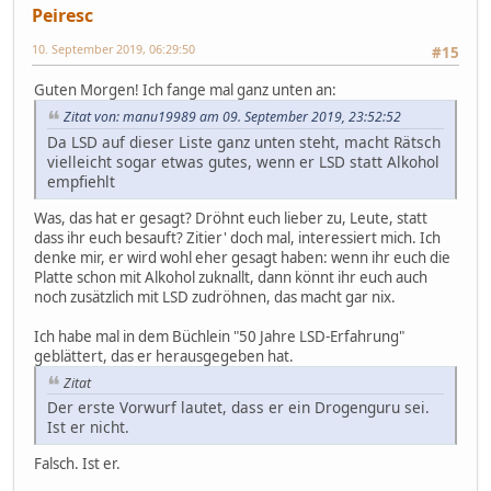
Peiresc
10. September 2019, 06:29:50
#15
Guten Morgen! Ich fange mal ganz unten an:
Zitat von: manu19989 am 09. September 2019, 23:52:52
Da LSD auf dieser Liste ganz unten steht, macht Rätsch
vielleicht sogar etwas gutes, wenn er LSD statt Alkohol
empfiehlt
Was, das hat er gesagt? Dröhnt euch lieber zu, Leute, statt
dass ihr euch besauft? Zitier' doch mal, interessiert mich. Ich
denke mir, er wird wohl eher gesagt haben: wenn ihr euch die
Platte schon mit Alkohol zuknallt, dann könnt ihr euch auch
noch zusätzlich mit LSD zudröhnen, das macht gar nix.
Ich habe mal in dem Büchlein "50 Jahre LSD-Erfahrung"
geblättert, das er herausgegeben hat.
Zitat
Der erste Vorwurf lautet, dass er ein Drogenguru sei.
Ist er nicht.
Falsch. Ist er.