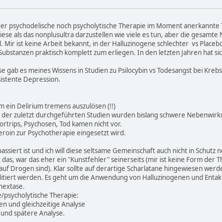
 weder psychodelische noch psycholytische Therapie im Moment anerkannte
iese als das nonplusultra darzustellen wie viele es tun, aber die gesamt
ll. Mir ist keine Arbeit bekannt, in der Halluzinogene schlechter vs Pla
ubstanzen praktisch komplett zum erliegen. In den letzten Jahren hat sic
se gab es meines Wissens in Studien zu Psilocybin vs Todesangst bei Kreb
istente Depression.
m ein Delirium tremens auszulösen (!!)
r der zuletzt durchgeführten Studien wurden bislang schwere Nebenwirk
rtrips, Psychosen, Tod kamen nicht vor.
Heroin zur Psychotherapie eingesetzt wird.
 so passiert ist und ich will diese seltsame Gemeinschaft auch nicht in S
das, war das eher ein "Kunstfehler" seinerseits (mir ist keine Form der 
uf Drogen sind). Klar sollte auf derartige Scharlatane hingewiesen wer
ditiert werden. Es geht um die Anwendung von Halluzinogenen und Entak
nextase.
/psycholytische Therapie:
en und gleichzeitige Analyse
 und spätere Analyse.