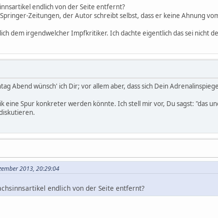
nnsartikel endlich von der Seite entfernt?
d Springer-Zeitungen, der Autor schreibt selbst, dass er keine Ahnung v
ch dem irgendwelcher Impfkritiker. Ich dachte eigentlich das sei nicht d
g Abend wünsch' ich Dir; vor allem aber, dass sich Dein Adrenalinspie
k eine Spur konkreter werden könnte. Ich stell mir vor, Du sagst: "das un
diskutieren.
ezember 2013, 20:29:04
hsinnsartikel endlich von der Seite entfernt?