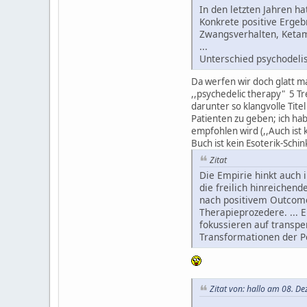
In den letzten Jahren ha
Konkrete positive Ergeb
Zwangsverhalten, Ketam
...
Unterschied psychodeli
Da werfen wir doch glatt m
,,psychedelic therapy" 5 Tre
darunter so klangvolle Tite
Patienten zu geben; ich hab
empfohlen wird (,,Auch ist 
Buch ist kein Esoterik-Schi
Zitat
Die Empirie hinkt auch 
die freilich hinreichen
nach positivem Outcome
Therapieprozedere. ... 
fokussieren auf transpe
Transformationen der P
Zitat von: hallo am 08. D