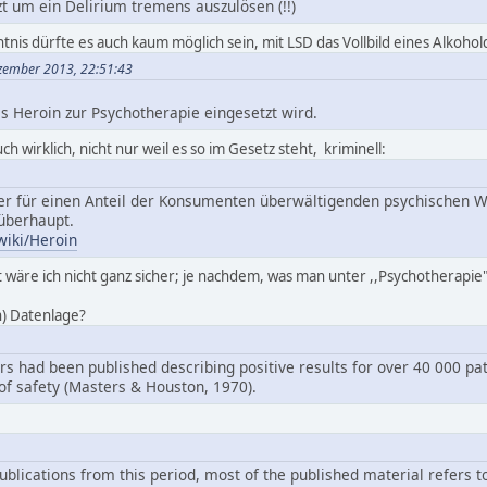
zt um ein Delirium tremens auszulösen (!!)
nis dürfte es auch kaum möglich sein, mit LSD das Vollbild eines Alkohol
ezember 2013, 22:51:43
as Heroin zur Psychotherapie eingesetzt wird.
ch wirklich, nicht nur weil es so im Gesetz steht, kriminell:
der für einen Anteil der Konsumenten überwältigenden psychischen 
überhaupt.
wiki/Heroin
wäre ich nicht ganz sicher; je nachdem, was man unter ,,Psychotherapie"
n) Datenlage?
s had been published describing positive results for over 40 000 pat
 of safety (Masters & Houston, 1970).
blications from this period, most of the published material refers to