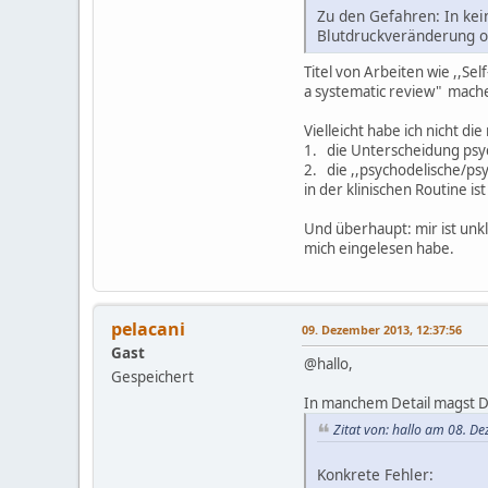
Zu den Gefahren: In kei
Blutdruckveränderung od
Titel von Arbeiten wie ,,Sel
a systematic review" mach
Vielleicht habe ich nicht di
1. die Unterscheidung psyc
2. die ,,psychodelische/psy
in der klinischen Routine is
Und überhaupt: mir ist unkla
mich eingelesen habe.
pelacani
09. Dezember 2013, 12:37:56
Gast
@hallo,
Gespeichert
In manchem Detail magst D
Zitat von: hallo am 08. D
Konkrete Fehler: