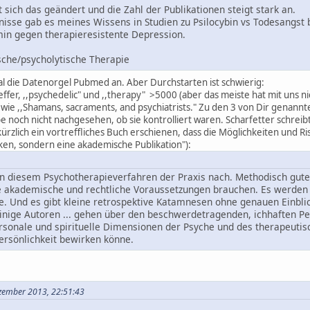
t sich das geändert und die Zahl der Publikationen steigt stark an.
nisse gab es meines Wissens in Studien zu Psilocybin vs Todesangst 
in gegen therapieresistente Depression.
sche/psycholytische Therapie
al die Datenorgel Pubmed an. Aber Durchstarten ist schwierig:
ffer, ,,psychedelic" und ,,therapy" >5000 (aber das meiste hat mit uns nich
l wie ,,Shamans, sacraments, and psychiatrists." Zu den 3 von Dir genannte
e noch nicht nachgesehen, ob sie kontrolliert waren. Scharfetter schrei
kürzlich ein vortreffliches Buch erschienen, dass die Möglichkeiten und R
nken, sondern eine akademische Publikation"):
in diesem Psychotherapieverfahren der Praxis nach. Methodisch gut
de akademische und rechtliche Voraussetzungen brauchen. Es werden 
. Und es gibt kleine retrospektive Katamnesen ohne genauen Einblic
Einige Autoren ... gehen über den beschwerdetragenden, ichhaften Per
rsonale und spirituelle Dimensionen der Psyche und des therapeutisc
ersönlichkeit bewirken könne.
ezember 2013, 22:51:43