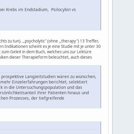
bei Krebs im Endstadium, Psilocybin vs
ts zu tun). ,,psycholytic" (ohne ,,therapy") 13 Treffer,
n Indikationen scheint es je eine Studie mit je unter 30
bt zum Geleit in dem Buch, welches uns zur Lektüre
isiken dieser Therapieform beleuchtet, auch dieses
e prospektive Langzeitstudien wären zu wünschen,
mehr Einzelerfahrungen berichtet, selektiert
k in die Untersuchungspopulation und das
sönlichkeitsanteil ihrer Patienten hinaus und
hen Prozesses, der tiefgreifende