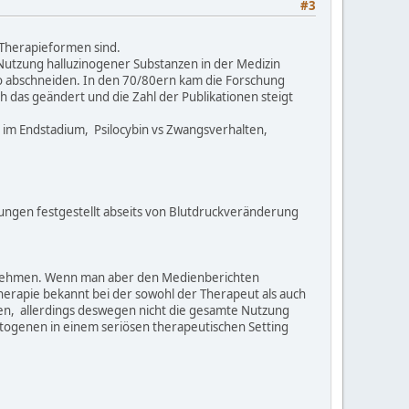
#3
 Therapieformen sind.
e Nutzung halluzinogener Substanzen in der Medizin
cebo abschneiden. In den 70/80ern kam die Forschung
h das geändert und die Zahl der Publikationen steigt
s im Endstadium, Psilocybin vs Zwangsverhalten,
ungen festgestellt abseits von Blutdruckveränderung
chutz nehmen. Wenn man aber den Medienberichten
Therapie bekannt bei der sowohl der Therapeut als auch
den, allerdings deswegen nicht die gesamte Nutzung
togenen in einem seriösen therapeutischen Setting