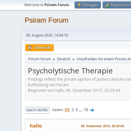
Welcome to
Psiram Forum
.
Einloggen
Registrieren
Psiram Forum
06. August 2026, 14:08:10
Übersicht
Psiram Forum
Deutsch
Unzufrieden mit einem Psiram-Art
►
►
Psycholytische Therapie
Postings reflect the private opinion of posters and are n
Auffassung von Psiram
Begonnen von hallo, 08. Dezember 2013, 20:29:04
2
3
...
10
Seiten
1
NACH UNTEN
hallo
08. Dezember 2013, 20:29:04