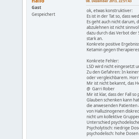
hallo
08. Dezember 2013, 22:51:43
Gast
ok, etwas konstruktiver:
Gespeichert
Es ist in der Tat so, dass
Es geht auch nicht darum, d
abzulehnen ist nicht sinnvo
dazu durch das Verbot der S
stark an.
Konkrete positive Ergebnis
Ketamin gegen therapieres
Konkrete Fehler:
LSD wird nicht eingesetzt u
Zu den Gefahren: In keine
oder vergleichbarem. Horro
Mir ist nicht bekannt, das 
@ Garri Rober
Mir ist klar, dass der Fall
Glauben schenken kann hat 
die anwesenden Patienten a
von Halluzinogenen diskre
nicht um kollektive Gruppe
Unterschied psychodelische
Psycholytisch: niedrige Dos
psychodelisch: hohe Dosen