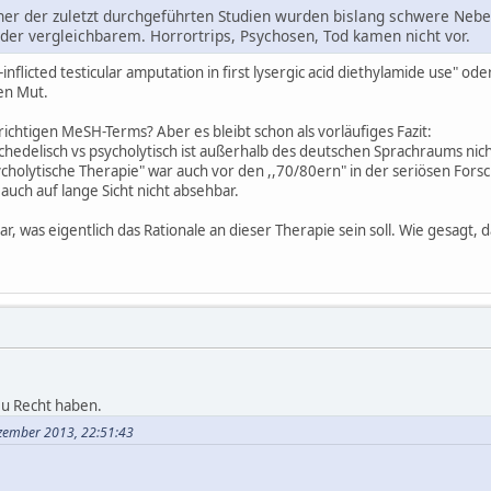
ner der zuletzt durchgeführten Studien wurden bislang schwere Nebe
er vergleichbarem. Horrortrips, Psychosen, Tod kamen nicht vor.
f-inflicted testicular amputation in first lysergic acid diethylamide use" o
en Mut.
e richtigen MeSH-Terms? Aber es bleibt schon als vorläufiges Fazit:
hedelisch vs psycholytisch ist außerhalb des deutschen Sprachraums nicht
cholytische Therapie" war auch vor den ,,70/80ern" in der seriösen Forsc
t auch auf lange Sicht nicht absehbar.
r, was eigentlich das Rationale an dieser Therapie sein soll. Wie gesagt, d
u Recht haben.
ezember 2013, 22:51:43