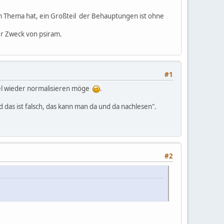
om Thema hat, ein Großteil der Behauptungen ist ohne
er Zweck von psiram.
#1
gel wieder normalisieren möge
.
d das ist falsch, das kann man da und da nachlesen".
#2