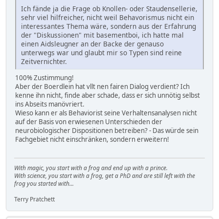
Ich fände ja die Frage ob Knollen- oder Staudensellerie,
sehr viel hilfreicher, nicht weil Behavorismus nicht ein
interessantes Thema wäre, sondern aus der Erfahrung
der "Diskussionen" mit basementboi, ich hatte mal
einen Aidsleugner an der Backe der genauso
unterwegs war und glaubt mir so Typen sind reine
Zeitvernichter.
100% Zustimmung!
Aber der Boerdlein hat vllt nen fairen Dialog verdient? Ich
kenne ihn nicht, finde aber schade, dass er sich unnötig selbst
ins Abseits manövriert.
Wieso kann er als Behaviorist seine Verhaltensanalysen nicht
auf der Basis von erwiesenen Unterschieden der
neurobiologischer Dispositionen betreiben? - Das würde sein
Fachgebiet nicht einschränken, sondern erweitern!
With magic, you start with a frog and end up with a prince.
With science, you start with a frog, get a PhD and are still left with the
frog you started with...
Terry Pratchett