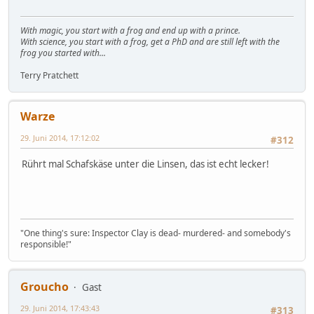
With magic, you start with a frog and end up with a prince.
With science, you start with a frog, get a PhD and are still left with the
frog you started with...
Terry Pratchett
Warze
29. Juni 2014, 17:12:02
#312
Rührt mal Schafskäse unter die Linsen, das ist echt lecker!
"One thing's sure: Inspector Clay is dead- murdered- and somebody's
responsible!"
Groucho
Gast
29. Juni 2014, 17:43:43
#313