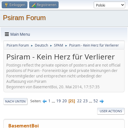
Einloggen
Registrieren
Psiram Forum
Main Menu
Psiram Forum
Deutsch
SPAM
Psiram - Kein Herz für Verlierer
►
►
►
Psiram - Kein Herz für Verlierer
Postings reflect the private opinion of posters and are not official
positions of Psiram - Foreneinträge sind private Meinungen der
Forenmitglieder und entsprechen nicht unbedingt der
Auffassung von Psiram
Begonnen von BasementBoi, 20. Mai 2014, 17:57:35
1
...
19
20
22
23
...
52
Seiten
21
NACH UNTEN
USER ACTIONS
BasementBoi