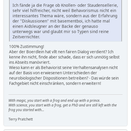
Ich fände ja die Frage ob Knollen- oder Staudensellerie,
sehr viel hilfreicher, nicht weil Behavorismus nicht ein
interessantes Thema wäre, sondern aus der Erfahrung
der "Diskussionen" mit basementboi, ich hatte mal
einen Aidsleugner an der Backe der genauso
unterwegs war und glaubt mir so Typen sind reine
Zeitvernichter.
100% Zustimmung!
Aber der Boerdlein hat vllt nen fairen Dialog verdient? Ich
kenne ihn nicht, finde aber schade, dass er sich unnötig selbst
ins Abseits manövriert.
Wieso kann er als Behaviorist seine Verhaltensanalysen nicht
auf der Basis von erwiesenen Unterschieden der
neurobiologischer Dispositionen betreiben? - Das würde sein
Fachgebiet nicht einschränken, sondern erweitern!
With magic, you start with a frog and end up with a prince.
With science, you start with a frog, get a PhD and are still left with the
frog you started with...
Terry Pratchett