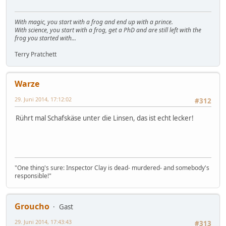
With magic, you start with a frog and end up with a prince.
With science, you start with a frog, get a PhD and are still left with the
frog you started with...
Terry Pratchett
Warze
29. Juni 2014, 17:12:02
#312
Rührt mal Schafskäse unter die Linsen, das ist echt lecker!
"One thing's sure: Inspector Clay is dead- murdered- and somebody's
responsible!"
Groucho
Gast
29. Juni 2014, 17:43:43
#313