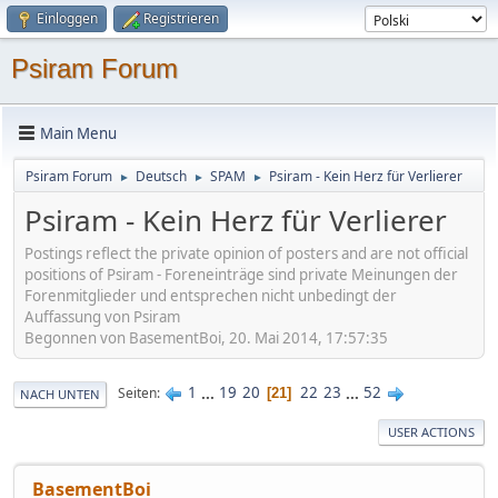
Einloggen
Registrieren
Psiram Forum
Main Menu
Psiram Forum
Deutsch
SPAM
Psiram - Kein Herz für Verlierer
►
►
►
Psiram - Kein Herz für Verlierer
Postings reflect the private opinion of posters and are not official
positions of Psiram - Foreneinträge sind private Meinungen der
Forenmitglieder und entsprechen nicht unbedingt der
Auffassung von Psiram
Begonnen von BasementBoi, 20. Mai 2014, 17:57:35
1
...
19
20
22
23
...
52
Seiten
21
NACH UNTEN
USER ACTIONS
BasementBoi