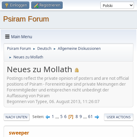
Einloggen
Registrieren
Psiram Forum
Main Menu
Psiram Forum
Deutsch
Allgemeine Diskussionen
►
►
Neues zu Mollath
►
Neues zu Mollath
Postings reflect the private opinion of posters and are not official
positions of Psiram - Foreneinträge sind private Meinungen der
Forenmitglieder und entsprechen nicht unbedingt der
Auffassung von Psiram
Begonnen von Typee, 06. August 2013, 11:26:07
1
...
5
6
8
9
...
61
Seiten
7
NACH UNTEN
USER ACTIONS
sweeper