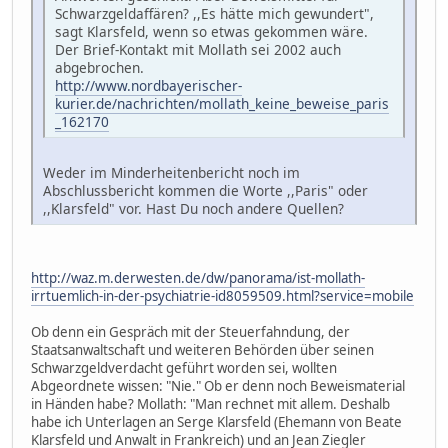
Schwarzgeldaffären? ,,Es hätte mich gewundert",
sagt Klarsfeld, wenn so etwas gekommen wäre.
Der Brief-Kontakt mit Mollath sei 2002 auch
abgebrochen.
http://www.nordbayerischer-
kurier.de/nachrichten/mollath_keine_beweise_paris
_162170
Weder im Minderheitenbericht noch im
Abschlussbericht kommen die Worte ,,Paris" oder
,,Klarsfeld" vor. Hast Du noch andere Quellen?
http://waz.m.derwesten.de/dw/panorama/ist-mollath-
irrtuemlich-in-der-psychiatrie-id8059509.html?service=mobile
Ob denn ein Gespräch mit der Steuerfahndung, der
Staatsanwaltschaft und weiteren Behörden über seinen
Schwarzgeldverdacht geführt worden sei, wollten
Abgeordnete wissen: "Nie." Ob er denn noch Beweismaterial
in Händen habe? Mollath: "Man rechnet mit allem. Deshalb
habe ich Unterlagen an Serge Klarsfeld (Ehemann von Beate
Klarsfeld und Anwalt in Frankreich) und an Jean Ziegler