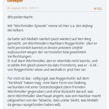
sweeper
08. August 2013, 19:31:11
#103
@ErpelderNacht:
Mit "Wörthmüller-Episode" meine ich hier v.a.
den Anfang
derselben:
da hatte sich Mollath nämlich (auch wieder) auf den Weg
gemacht, um Wörthmüllers Nachbarn Roggenhofer (den er
nicht persönlich kannte)
in dessen privatem Umfeld
aufzusuchen
wegen der vermuteten bzw
gewähnten
Verflechtungen.
Er traf dann Wörthmüller, den er ebenfalls nicht kannte, und
erzählte ihm gleich (einem bis dato Fremden!), was er - G.M. -
von Roggenhofer wisse und weshalb er jetzt hier sei.
Für mich ist das - völlig egal, was Roggenhofer auf dem
"Kerbholz" haben mag - eine klare Form von Stalking,
verbunden mit einer Distanzlosigkeit (dem fremden
Wörthmüller gegenüber) und ohne Rücksicht darauf, was
denn Wörthmüller überhaupt angeht, was sein Nachbar macht
(abgesehen von der Tatsache, dass unklar bleibt, was Mollath
da genau rausgefunden haben will).