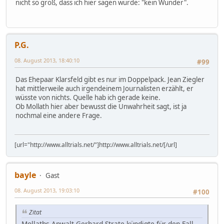
nicht so groß, dass ich hier sagen würde: "kein Wunder".
P.G.
08. August 2013, 18:40:10
#99
Das Ehepaar Klarsfeld gibt es nur im Doppelpack. Jean Ziegler
hat mittlerweile auch irgendeinem Journalisten erzählt, er
wüsste von nichts. Quelle hab ich gerade keine.
Ob Mollath hier aber bewusst die Unwahrheit sagt, ist ja
nochmal eine andere Frage.
[url="http://www.alltrials.net/"]http://www.alltrials.net/[/url]
bayle
Gast
08. August 2013, 19:03:10
#100
Zitat
Mollaths-Anwalt Gerhard Strate kündigte für den Fall