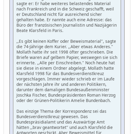
sagte er: Er habe weiteres belastendes Material
nach Frankreich und in die Schweiz geschafft, weil
er Deutschland nicht für ausreichend sicher
gehalten habe. Er nannte auch eine Adresse: das
Büro der französischen Journalistin und Nazijägerin
Beate Klarsfeld in Paris.
,,Es gibt keinen Koffer oder Beweismaterial", sagte
die 74-Jährige dem Kurier. ,,Aber etwas Anderes."
Mollath hatte ihr seit 1998 öfter geschrieben. Die
Briefe waren auf gelbem Papier, weswegen sie sich
erinnerte. ,,Alle per Einschreiben." Noch heute hat
sie diese in einem Ordner abgelegt. Mollath hatte
Klarsfeld 1998 für das Bundesverdienstkreuz
vorgeschlagen. Immer wieder schrieb er im Laufe
der nächsten Jahre ihr und anderen Politikern,
darunter dem damaligen Bundesaußenminister
Joschka Fischer, Bundespräsidenten Roman Herzog
oder der Grünen-Politikerin Amelie Bundenbach.
Das einzige Thema der Korrespondenz sei das
Bundesverdienstkreuz gewesen. Das
Bundespräsidialamt und das Auswärtige Amt
hätten ,,brav geantwortet" und auch Klarsfeld die
Antworten geschickt. Aber Beweismittel für