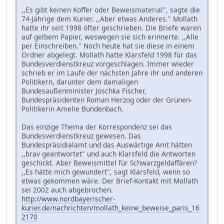
,,Es gibt keinen Koffer oder Beweismaterial", sagte die
74-Jährige dem Kurier. ,,Aber etwas Anderes." Mollath
hatte ihr seit 1998 öfter geschrieben. Die Briefe waren
auf gelbem Papier, weswegen sie sich erinnerte. ,,Alle
per Einschreiben." Noch heute hat sie diese in einem
Ordner abgelegt. Mollath hatte Klarsfeld 1998 für das
Bundesverdienstkreuz vorgeschlagen. Immer wieder
schrieb er im Laufe der nächsten Jahre ihr und anderen
Politikern, darunter dem damaligen
Bundesaußenminister Joschka Fischer,
Bundespräsidenten Roman Herzog oder der Grünen-
Politikerin Amelie Bundenbach.
Das einzige Thema der Korrespondenz sei das
Bundesverdienstkreuz gewesen. Das
Bundespräsidialamt und das Auswärtige Amt hätten
,,brav geantwortet" und auch Klarsfeld die Antworten
geschickt. Aber Beweismittel für Schwarzgeldaffären?
,,Es hätte mich gewundert", sagt Klarsfeld, wenn so
etwas gekommen wäre. Der Brief-Kontakt mit Mollath
sei 2002 auch abgebrochen.
http://www.nordbayerischer-
kurier.de/nachrichten/mollath_keine_beweise_paris_16
2170