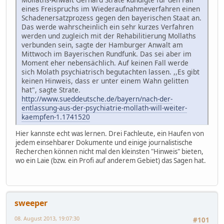
eines Freispruchs im Wiederaufnahmeverfahren einen
Schadenersatzprozess gegen den bayerischen Staat an.
Das werde wahrscheinlich ein sehr kurzes Verfahren
werden und zugleich mit der Rehabilitierung Mollaths
verbunden sein, sagte der Hamburger Anwalt am
Mittwoch im Bayerischen Rundfunk. Das sei aber im
Moment eher nebensächlich. Auf keinen Fall werde
sich Molath psychiatrisch begutachten lassen. ,,Es gibt
keinen Hinweis, dass er unter einem Wahn gelitten
hat", sagte Strate.
http://www.sueddeutsche.de/bayern/nach-der-
entlassung-aus-der-psychiatrie-mollath-will-weiter-
kaempfen-1.1741520
Hier kannste echt was lernen. Drei Fachleute, ein Haufen von
jedem einsehbarer Dokumente und einige journalistische
Recherchen können nicht mal den kleinsten "Hinweis" bieten,
wo ein Laie (bzw. ein Profi auf anderem Gebiet) das Sagen hat.
sweeper
08. August 2013, 19:07:30
#101