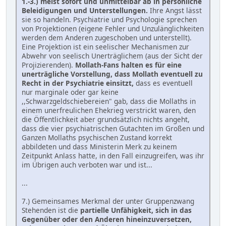
1.-3.) meist sofort und unmittelbar ab in persönliche
Beleidigungen und Unterstellungen.
Ihre Angst lässt
sie so handeln. Psychiatrie und Psychologie sprechen
von Projektionen (eigene Fehler und Unzulänglichkeiten
werden dem Anderen zugeschoben und unterstellt).
Eine Projektion ist ein seelischer Mechanismen zur
Abwehr von seelisch Unerträglichem (aus der Sicht der
Projizierenden).
Mollath-Fans halten es für eine
unerträgliche Vorstellung, dass Mollath eventuell zu
Recht in der Psychiatrie einsitzt,
dass es eventuell
nur marginale oder gar keine
,,Schwarzgeldschiebereien" gab, dass die Mollaths in
einem unerfreulichen Ehekrieg verstrickt waren, den
die Öffentlichkeit aber grundsätzlich nichts angeht,
dass die vier psychiatrischen Gutachten im Großen und
Ganzen Mollaths psychischen Zustand korrekt
abbildeten und dass Ministerin Merk zu keinem
Zeitpunkt Anlass hatte, in den Fall einzugreifen, was ihr
im Übrigen auch verboten war und ist...
...
7.) Gemeinsames Merkmal der unter Gruppenzwang
Stehenden ist die
partielle Unfähigkeit, sich in das
Gegenüber oder den Anderen hineinzuversetzen,