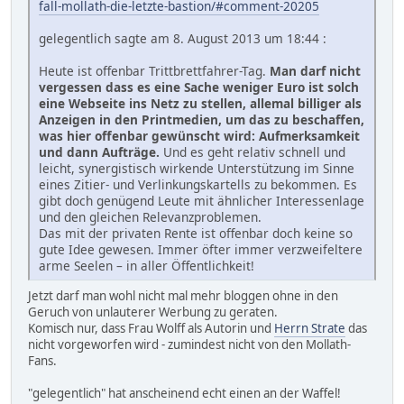
fall-mollath-die-letzte-bastion/#comment-20205
gelegentlich sagte am 8. August 2013 um 18:44 :
Heute ist offenbar Trittbrettfahrer-Tag.
Man darf nicht
vergessen dass es eine Sache weniger Euro ist solch
eine Webseite ins Netz zu stellen, allemal billiger als
Anzeigen in den Printmedien, um das zu beschaffen,
was hier offenbar gewünscht wird: Aufmerksamkeit
und dann Aufträge.
Und es geht relativ schnell und
leicht, synergistisch wirkende Unterstützung im Sinne
eines Zitier- und Verlinkungskartells zu bekommen. Es
gibt doch genügend Leute mit ähnlicher Interessenlage
und den gleichen Relevanzproblemen.
Das mit der privaten Rente ist offenbar doch keine so
gute Idee gewesen. Immer öfter immer verzweifeltere
arme Seelen – in aller Öffentlichkeit!
Jetzt darf man wohl nicht mal mehr bloggen ohne in den
Geruch von unlauterer Werbung zu geraten.
Komisch nur, dass Frau Wolff als Autorin und
Herrn Strate
das
nicht vorgeworfen wird - zumindest nicht von den Mollath-
Fans.
"gelegentlich" hat anscheinend echt einen an der Waffel!