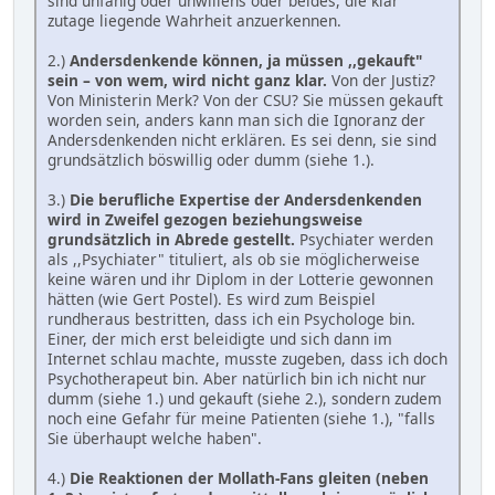
sind unfähig oder unwillens oder beides, die klar
zutage liegende Wahrheit anzuerkennen.
2.)
Andersdenkende können, ja müssen ,,gekauft"
sein – von wem, wird nicht ganz klar.
Von der Justiz?
Von Ministerin Merk? Von der CSU? Sie müssen gekauft
worden sein, anders kann man sich die Ignoranz der
Andersdenkenden nicht erklären. Es sei denn, sie sind
grundsätzlich böswillig oder dumm (siehe 1.).
3.)
Die berufliche Expertise der Andersdenkenden
wird in Zweifel gezogen beziehungsweise
grundsätzlich in Abrede gestellt.
Psychiater werden
als ,,Psychiater" tituliert, als ob sie möglicherweise
keine wären und ihr Diplom in der Lotterie gewonnen
hätten (wie Gert Postel). Es wird zum Beispiel
rundheraus bestritten, dass ich ein Psychologe bin.
Einer, der mich erst beleidigte und sich dann im
Internet schlau machte, musste zugeben, dass ich doch
Psychotherapeut bin. Aber natürlich bin ich nicht nur
dumm (siehe 1.) und gekauft (siehe 2.), sondern zudem
noch eine Gefahr für meine Patienten (siehe 1.), "falls
Sie überhaupt welche haben".
4.)
Die Reaktionen der Mollath-Fans gleiten (neben