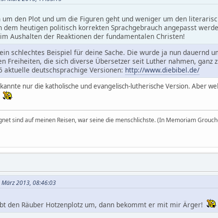
h um den Plot und um die Figuren geht und weniger um den literaris
 dem heutigen politisch korrekten Sprachgebrauch angepasst werden
eim Aushalten der Reaktionen der fundamentalen Christen!
t ein schlechtes Beispiel für deine Sache. Die wurde ja nun dauernd
n Freiheiten, die sich diverse Übersetzer seit Luther nahmen, ganz 
 16 aktuelle deutschsprachige Versionen:
http://www.diebibel.de/
h kannte nur die katholische und evangelisch-lutherische Version. Aber 
!
egnet sind auf meinen Reisen, war seine die menschlichste. (In Memoriam Grouch
. März 2013, 08:46:03
ibt den Räuber Hotzenplotz um, dann bekommt er mit mir Ärger!