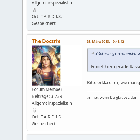
Allgemeinspezialistin
Ort: T.A.R.D.I.S.
Gespeichert
The Doctrix
25. März 2013, 19:41:42
Zitat von: general winter
Findet hier gerade Ras
Bitte erkläre mir, wie ma
Forum Member
Beiträge: 3,739
Immer, wenn Du glaubst, dümm
Allgemeinspezialistin
Ort: T.A.R.D.I.S.
Gespeichert