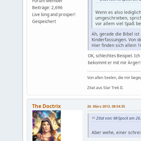
Forum Member
Beiträge: 2,696
Wenn es also lediglic
Live long and prosper!
umgeschrieben, sprich
Gespeichert
vor allem viel Spaß b
Äh, gerade die Bibel is
Kinderfassungen. Von de
Hier finden sich allein
OK, schlechtes Beispiel. Ic
bekommt er mit mir Ärger
Von allen Seelen, die mir beg
Zitat aus Star Trek II.
The Doctrix
26. März 2013, 08:54:35
Zitat von: MrSpock am 26
Aber wehe, einer schre