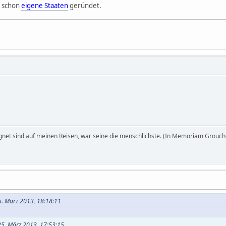
h schon
eigene Staaten
geründet.
egnet sind auf meinen Reisen, war seine die menschlichste. (In Memoriam Grouch
5. März 2013, 18:18:11
25. März 2013, 17:53:15