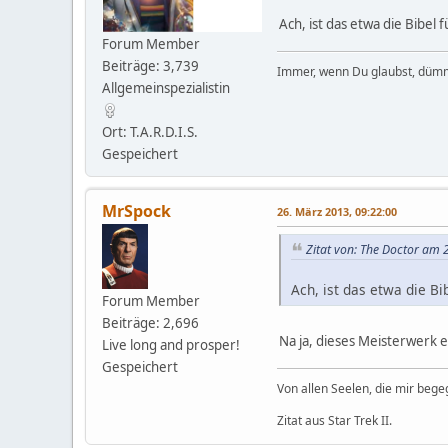
Ach, ist das etwa die Bibel
Forum Member
Beiträge: 3,739
Immer, wenn Du glaubst, dümm
Allgemeinspezialistin
Ort: T.A.R.D.I.S.
Gespeichert
MrSpock
26. März 2013, 09:22:00
Zitat von: The Doctor am 
Ach, ist das etwa die B
Forum Member
Beiträge: 2,696
Na ja, dieses Meisterwerk 
Live long and prosper!
Gespeichert
Von allen Seelen, die mir beg
Zitat aus Star Trek II.