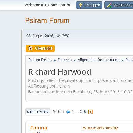
Welcome to
Psiram Forum
.
Einloggen
Registrieren
Psiram Forum
08. August 2026, 14:12:50
Übersicht
Psiram Forum
Deutsch
Allgemeine Diskussionen
Ric
►
►
►
Richard Harwood
Postings reflect the private opinion of posters and are n
Auffassung von Psiram
Begonnen von Manuela Bornheim, 23. März 2013, 10:52
1
...
5
6
Seiten
7
NACH UNTEN
Conina
25. März 2013, 18:53:02