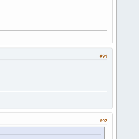
#91
#92