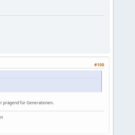
#100
ber prägend für Generationen.
o)