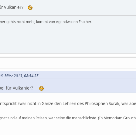
 für Vulkanier?
er gehts nicht mehr, kommt von irgendwo ein Eso her!
26. März 2013, 08:54:35
ibel für Vulkanier?
entspricht zwar nicht in Gänze den Lehren des Philosophen Surak, war a
egnet sind auf meinen Reisen, war seine die menschlichste. (In Memoriam Grouch