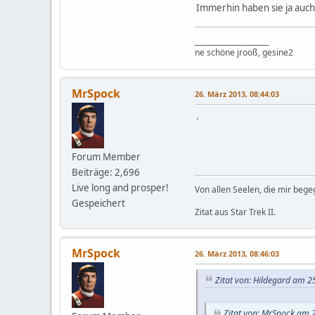
Immerhin haben sie ja auc
_____________________
ne schöne jrooß, gesine2
MrSpock
26. März 2013, 08:44:03
.
Forum Member
Beiträge: 2,696
Live long and prosper!
Von allen Seelen, die mir beg
Gespeichert
Zitat aus Star Trek II.
MrSpock
26. März 2013, 08:46:03
Zitat von: Hildegard am 2
Zitat von: MrSpock am 