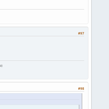
#97
o)
#98