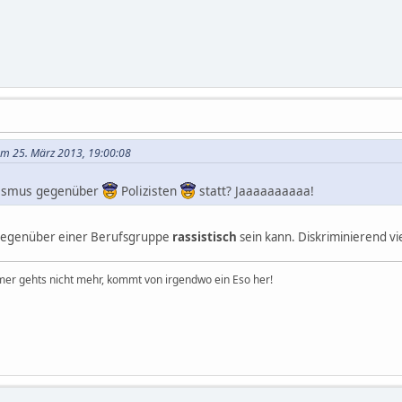
 am 25. März 2013, 19:00:08
sismus gegenüber
Polizisten
statt? Jaaaaaaaaaa!
n gegenüber einer Berufsgruppe
rassistisch
sein kann. Diskriminierend viel
er gehts nicht mehr, kommt von irgendwo ein Eso her!