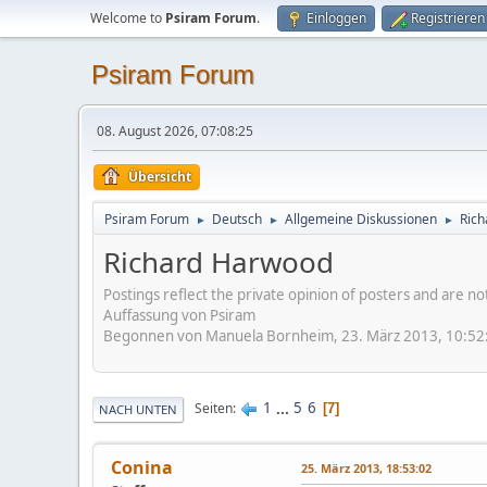
Welcome to
Psiram Forum
.
Einloggen
Registrieren
Psiram Forum
08. August 2026, 07:08:25
Übersicht
Psiram Forum
Deutsch
Allgemeine Diskussionen
Ric
►
►
►
Richard Harwood
Postings reflect the private opinion of posters and are n
Auffassung von Psiram
Begonnen von Manuela Bornheim, 23. März 2013, 10:52
1
...
5
6
Seiten
7
NACH UNTEN
Conina
25. März 2013, 18:53:02