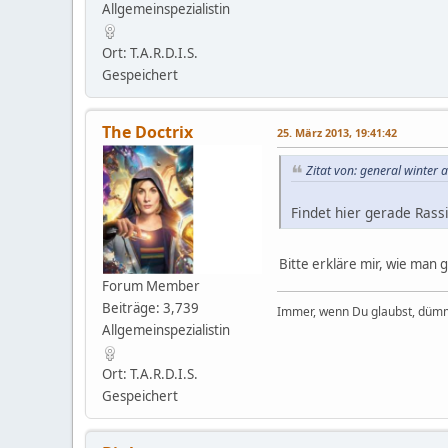
Allgemeinspezialistin
Ort: T.A.R.D.I.S.
Gespeichert
The Doctrix
25. März 2013, 19:41:42
Zitat von: general winter
Findet hier gerade Ras
Bitte erkläre mir, wie ma
Forum Member
Beiträge: 3,739
Immer, wenn Du glaubst, dümm
Allgemeinspezialistin
Ort: T.A.R.D.I.S.
Gespeichert