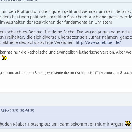
h um den Plot und um die Figuren geht und weniger um den literaris
 dem heutigen politisch korrekten Sprachgebrauch angepasst werden
eim Aushalten der Reaktionen der fundamentalen Christen!
t ein schlechtes Beispiel für deine Sache. Die wurde ja nun dauernd
n Freiheiten, die sich diverse Übersetzer seit Luther nahmen, ganz 
 16 aktuelle deutschsprachige Versionen:
http://www.diebibel.de/
h kannte nur die katholische und evangelisch-lutherische Version. Aber 
!
egnet sind auf meinen Reisen, war seine die menschlichste. (In Memoriam Grouch
. März 2013, 08:46:03
ibt den Räuber Hotzenplotz um, dann bekommt er mit mir Ärger!