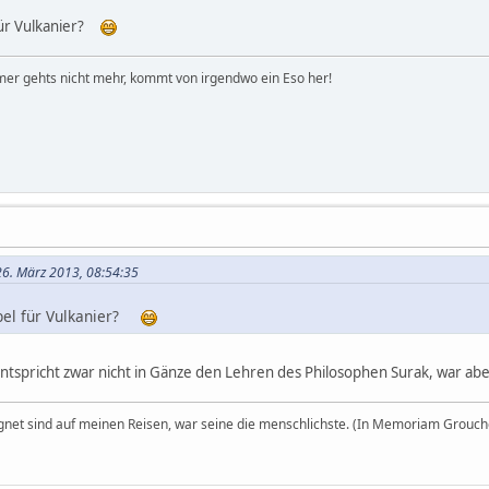
 für Vulkanier?
er gehts nicht mehr, kommt von irgendwo ein Eso her!
26. März 2013, 08:54:35
ibel für Vulkanier?
entspricht zwar nicht in Gänze den Lehren des Philosophen Surak, war a
egnet sind auf meinen Reisen, war seine die menschlichste. (In Memoriam Grouch