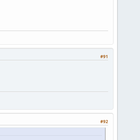
#91
#92