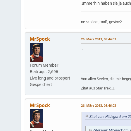
Immerhin haben sie ja auc
_____________________
ne schöne jrooß, gesine2
MrSpock
26. März 2013, 08:44:03
.
Forum Member
Beiträge: 2,696
Live long and prosper!
Von allen Seelen, die mir beg
Gespeichert
Zitat aus Star Trek II.
MrSpock
26. März 2013, 08:46:03
Zitat von: Hildegard am 2
Zitat von: MrSpock am 