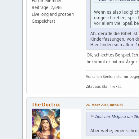
Forum Member
Beiträge: 2,696
Wenn es also lediglic
Live long and prosper!
umgeschrieben, sprich
Gespeichert
vor allem viel Spaß b
Äh, gerade die Bibel is
Kinderfassungen. Von de
Hier finden sich allein
OK, schlechtes Beispiel. Ic
bekommt er mit mir Ärger
Von allen Seelen, die mir beg
Zitat aus Star Trek II.
The Doctrix
26. März 2013, 08:54:35
Zitat von: MrSpock am 26
Aber wehe, einer schre