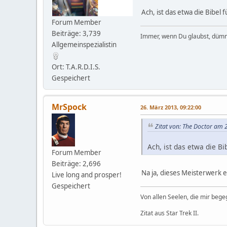
Ach, ist das etwa die Bibel
Forum Member
Beiträge: 3,739
Immer, wenn Du glaubst, dümm
Allgemeinspezialistin
Ort: T.A.R.D.I.S.
Gespeichert
MrSpock
26. März 2013, 09:22:00
Zitat von: The Doctor am 
Ach, ist das etwa die B
Forum Member
Beiträge: 2,696
Na ja, dieses Meisterwerk 
Live long and prosper!
Gespeichert
Von allen Seelen, die mir beg
Zitat aus Star Trek II.