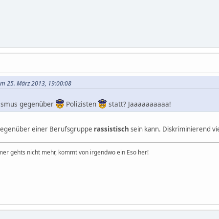
 am 25. März 2013, 19:00:08
sismus gegenüber
Polizisten
statt? Jaaaaaaaaaa!
n gegenüber einer Berufsgruppe
rassistisch
sein kann. Diskriminierend viel
er gehts nicht mehr, kommt von irgendwo ein Eso her!