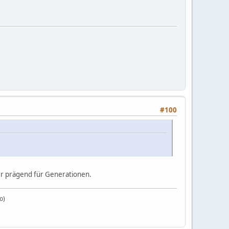
#100
ber prägend für Generationen.
o)