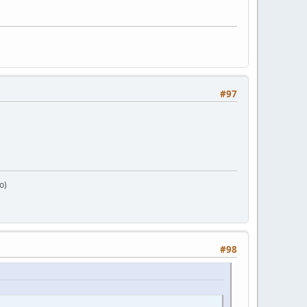
#97
o)
#98