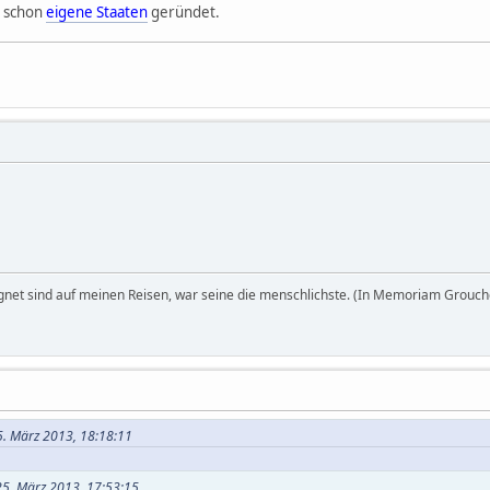
h schon
eigene Staaten
geründet.
egnet sind auf meinen Reisen, war seine die menschlichste. (In Memoriam Grouch
5. März 2013, 18:18:11
25. März 2013, 17:53:15