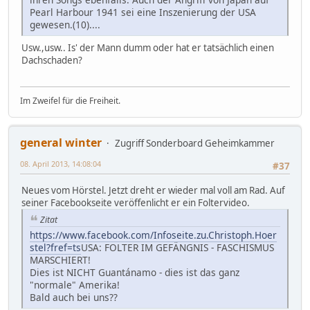
Pearl Harbour 1941 sei eine Inszenierung der USA
gewesen.(10)....
Usw.,usw.. Is' der Mann dumm oder hat er tatsächlich einen
Dachschaden?
Im Zweifel für die Freiheit.
general winter
Zugriff Sonderboard Geheimkammer
08. April 2013, 14:08:04
#37
Neues vom Hörstel. Jetzt dreht er wieder mal voll am Rad. Auf
seiner Facebookseite veröffenlicht er ein Foltervideo.
Zitat
https://www.facebook.com/Infoseite.zu.Christoph.Hoer
stel?fref=ts
USA: FOLTER IM GEFÄNGNIS - FASCHISMUS
MARSCHIERT!
Dies ist NICHT Guantánamo - dies ist das ganz
"normale" Amerika!
Bald auch bei uns??