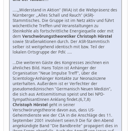
....,,Widerstand in Aktion" (WiA) ist die Webpräsenz des
Nürnberger ,,Alles Schall und Rauch" (ASR)-
Stammtisches. Die Gruppe ist im Netz aktiv und führt
wöchentliche Treffen und Veranstaltungen zu
Steinkohle als fortschrittliche Energiequelle oder mit
dem
Verschwörungstheoretiker Christoph Hörstel
sowie Straßenaktionen durch. Der ASR-Stammtisch
selber ist weitgehend identisch mit bzw. Teil der
lokalen Ortsgruppe der PdV. ....
...Die weiteren Gäste des Kongresses zeichnen ein
ähnliches Bild. Hans Tolzin ist Anhänger der
Organisation "Neue Impulse Treff", über die
Scientology-Anhänger Kontakte zur Neonaziszene
unterhalten. Außerdem ist er Verfechter der
pseudomedizinischen "Germanisch Neuen Medizin",
die sich aus Antisemitismus speist und bei NPD-
SympathisantInnen Anklang findet.(6,7,8)
Christoph Hörstel
geht in seiner
Verschwörungstheorie davon aus, dass US-
Geheimdienste wie der CIA in die Anschläge des 11.
September 2001 involviert seien.9 Die für den Abend
angekündigte Band "Die Bandbreite" propagiert dies in
ihren Songs ebenfalls. Auch der Angriff von Japan auf