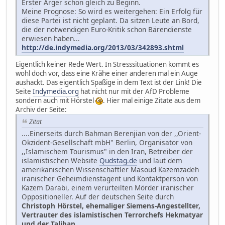
Erster Ärger schon gleich zu Beginn.
Meine Prognose: So wird es weitergehen: Ein Erfolg für
diese Partei ist nicht geplant. Da sitzen Leute an Bord,
die der notwendigen Euro-Kritik schon Bärendienste
erwiesen haben...
http://de.indymedia.org/2013/03/342893.shtml
Eigentlich keiner Rede Wert. In Stresssituationen kommt es
wohl doch vor, dass eine Krähe einer anderen mal ein Auge
aushackt. Das eigentlich Spaßige in dem Text ist der Link! Die
Seite
Indymedia.org
hat nicht nur mit der AfD Probleme
sondern auch mit Hörstel
. Hier mal einige Zitate aus dem
Archiv der Seite:
Zitat
....Einerseits durch Bahman Berenjian von der ,,Orient-
Okzident-Gesellschaft mbH" Berlin, Organisator von
,,Islamischem Tourismus" in den Iran, Betreiber der
islamistischen Website
Qudstag.de
und laut dem
amerikanischen Wissenschaftler Masoud Kazemzadeh
iranischer Geheimdienstagent und Kontaktperson von
Kazem Darabi, einem verurteilten Mörder iranischer
Oppositioneller. Auf der deutschen Seite durch
Christoph Hörstel, ehemaliger Siemens-Angestellter,
Vertrauter des isla­mistischen Terrorchefs Hekmatyar
und der Taliban
....