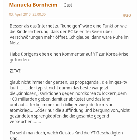
Manuela Bornheim
Gast
03. April 2013, 23:00:30
#30
Besser als das Internet zu "kündigen" wäre eine Funktion wie
die Kindersicherung: dass der PC keienrlei Seien über
Verschwörungen mehr öffnet. Ich glaube, dann wäre Ruhe im
Netz.
Habe übrigens eben einen Kommentar auf YT zur Korea-Krise
gefunden:
ZITAT:
glaub nicht immer der ganzen,,us propaganda,, die im gez- tv
läuft........der typ ist nicht dumm das beste wär jetzt
die,,sinnlosen,, sanktionen gegen nordkorea zu lockern,dem
100 milliarden geben damit er abrüstet und das land
umbaut....fertig immernoch billiger wie jede form von
atomkrieg......oder nur die auffindung und bergung von,,nicht
gezündeten sprengköpfen die die gesamte gegend
verseuchen.......
Da sieht man doch, welch Geistes Kind die YT-Geschädigten
sind.