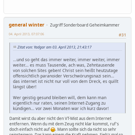
general winter
Zugriff Sonderboard Geheimkammer
04. April 2013, 07:07:06
#31
Zitat von: Yadgar am 03. April 2013, 21:43:17
...und so geht das immer weiter, immer weiter, immer
weiter... es muss Tausende, ach was, Zehntausende
von solchen Sites geben! Christ sein heißt heutzutage
offensichtlich paranoider Verschwörungsnazi sein...
das internet ist nicht nur voll von dem Dreck, es quillt
längst über!
Wer geistig gesund bleiben will, dem kann man
eigentlich nur raten, seinen Internet-Zugang zu
kündigen... vor zwei Monaten war ich kurz davor!
Damit wirst du aber nicht den VT-Mist aus dem Internet
entfernen. Wenn du mit dem Zeug nicht klar kommst, ruf's
doch einfach nicht auf
. Mann sollte sich da nicht so sehr
reinsteigern. Das kann einem die Kraft nehmen. Sieh's mal so,