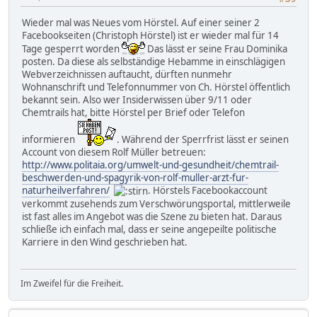
Wieder mal was Neues vom Hörstel. Auf einer seiner 2
Facebookseiten (Christoph Hörstel) ist er wieder mal für 14
Tage gesperrt worden
Das lässt er seine Frau Dominika
posten. Da diese als selbständige Hebamme in einschlägigen
Webverzeichnissen auftaucht, dürften nunmehr
Wohnanschrift und Telefonnummer von Ch. Hörstel öffentlich
bekannt sein. Also wer Insiderwissen über 9/11 oder
Chemtrails hat, bitte Hörstel per Brief oder Telefon
informieren
. Während der Sperrfrist lässt er seinen
Account von diesem Rolf Müller betreuen:
http://www.politaia.org/umwelt-und-gesundheit/chemtrail-
beschwerden-und-spagyrik-von-rolf-muller-arzt-fur-
naturheilverfahren/
. Hörstels Facebookaccount
verkommt zusehends zum Verschwörungsportal, mittlerweile
ist fast alles im Angebot was die Szene zu bieten hat. Daraus
schließe ich einfach mal, dass er seine angepeilte politische
Karriere in den Wind geschrieben hat.
Im Zweifel für die Freiheit.