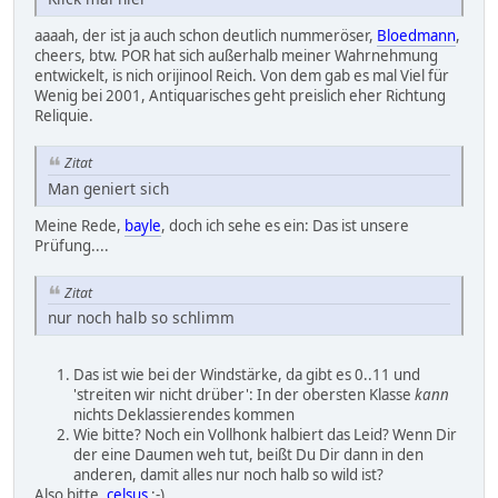
aaaah, der ist ja auch schon deutlich nummeröser,
Bloedmann
,
cheers, btw. POR hat sich außerhalb meiner Wahrnehmung
entwickelt, is nich orijinool Reich. Von dem gab es mal Viel für
Wenig bei 2001, Antiquarisches geht preislich eher Richtung
Reliquie.
Zitat
Man geniert sich
Meine Rede,
bayle
, doch ich sehe es ein: Das ist unsere
Prüfung....
Zitat
nur noch halb so schlimm
Das ist wie bei der Windstärke, da gibt es 0..11 und
'streiten wir nicht drüber': In der obersten Klasse
kann
nichts Deklassierendes kommen
Wie bitte? Noch ein Vollhonk halbiert das Leid? Wenn Dir
der eine Daumen weh tut, beißt Du Dir dann in den
anderen, damit alles nur noch halb so wild ist?
Also bitte,
celsus
;-)