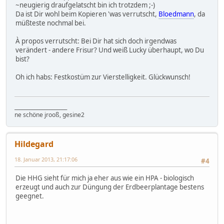
~neugierig draufgelatscht bin ich trotzdem ;-)
Da ist Dir wohl beim Kopieren 'was verrutscht,
Bloedmann
, da
müßteste nochmal bei.
À propos verrutscht: Bei Dir hat sich doch irgendwas
verändert - andere Frisur? Und weiß Lucky überhaupt, wo Du
bist?
Oh ich habs: Festkostüm zur Vierstelligkeit. Glückwunsch!
_____________________
ne schöne jrooß, gesine2
Hildegard
18. Januar 2013, 21:17:06
#4
Die HHG sieht für mich ja eher aus wie ein HPA - biologisch
erzeugt und auch zur Düngung der Erdbeerplantage bestens
geegnet.