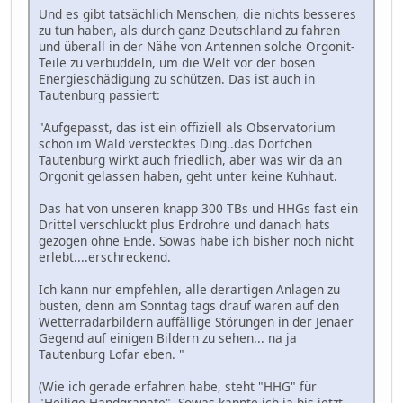
Und es gibt tatsächlich Menschen, die nichts besseres
zu tun haben, als durch ganz Deutschland zu fahren
und überall in der Nähe von Antennen solche Orgonit-
Teile zu verbuddeln, um die Welt vor der bösen
Energieschädigung zu schützen. Das ist auch in
Tautenburg passiert:
"Aufgepasst, das ist ein offiziell als Observatorium
schön im Wald verstecktes Ding..das Dörfchen
Tautenburg wirkt auch friedlich, aber was wir da an
Orgonit gelassen haben, geht unter keine Kuhhaut.
Das hat von unseren knapp 300 TBs und HHGs fast ein
Drittel verschluckt plus Erdrohre und danach hats
gezogen ohne Ende. Sowas habe ich bisher noch nicht
erlebt....erschreckend.
Ich kann nur empfehlen, alle derartigen Anlagen zu
busten, denn am Sonntag tags drauf waren auf den
Wetterradarbildern auffällige Störungen in der Jenaer
Gegend auf einigen Bildern zu sehen... na ja
Tautenburg Lofar eben. "
(Wie ich gerade erfahren habe, steht "HHG" für
"Heilige Handgranate". Sowas kannte ich ja bis jetzt