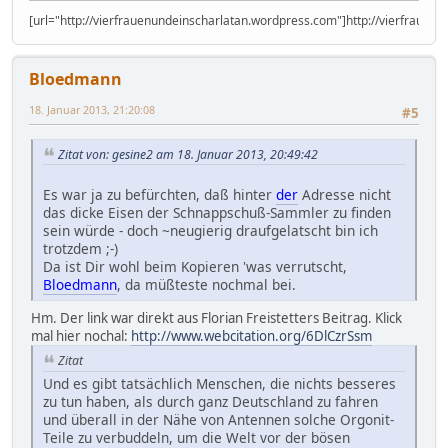
[url="http://vierfrauenundeinscharlatan.wordpress.com"]http://vierfrauen
Bloedmann
18. Januar 2013, 21:20:08
#5
Zitat von: gesine2 am 18. Januar 2013, 20:49:42
Es war ja zu befürchten, daß hinter
der
Adresse nicht
das dicke Eisen der Schnappschuß-Sammler zu finden
sein würde - doch ~neugierig draufgelatscht bin ich
trotzdem ;-)
Da ist Dir wohl beim Kopieren 'was verrutscht,
Bloedmann
, da müßteste nochmal bei.
Hm. Der link war direkt aus Florian Freistetters Beitrag. Klick
mal hier nochal:
http://www.webcitation.org/6DlCzrSsm
Zitat
Und es gibt tatsächlich Menschen, die nichts besseres
zu tun haben, als durch ganz Deutschland zu fahren
und überall in der Nähe von Antennen solche Orgonit-
Teile zu verbuddeln, um die Welt vor der bösen