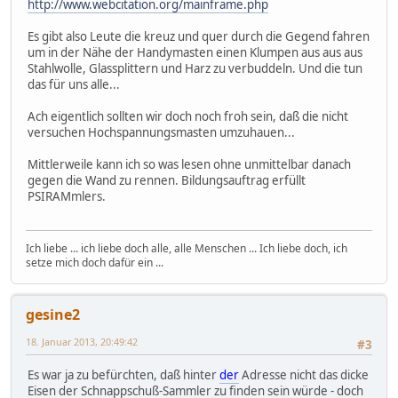
http://www.webcitation.org/mainframe.php
Es gibt also Leute die kreuz und quer durch die Gegend fahren
um in der Nähe der Handymasten einen Klumpen aus aus aus
Stahlwolle, Glassplittern und Harz zu verbuddeln. Und die tun
das für uns alle...
Ach eigentlich sollten wir doch noch froh sein, daß die nicht
versuchen Hochspannungsmasten umzuhauen...
Mittlerweile kann ich so was lesen ohne unmittelbar danach
gegen die Wand zu rennen. Bildungsauftrag erfüllt
PSIRAMmlers.
Ich liebe ... ich liebe doch alle, alle Menschen ... Ich liebe doch, ich
setze mich doch dafür ein ...
gesine2
18. Januar 2013, 20:49:42
#3
Es war ja zu befürchten, daß hinter
der
Adresse nicht das dicke
Eisen der Schnappschuß-Sammler zu finden sein würde - doch