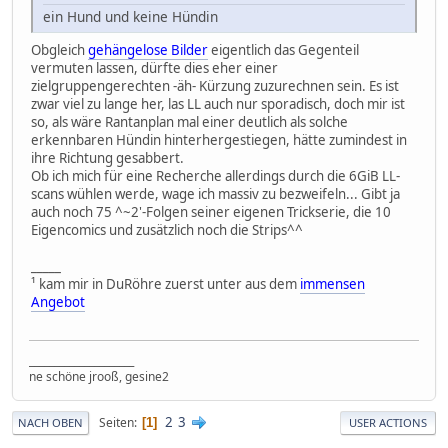
ein Hund und keine Hündin
Obgleich
gehängelose Bilder
eigentlich das Gegenteil
vermuten lassen, dürfte dies eher einer
zielgruppengerechten -äh- Kürzung zuzurechnen sein. Es ist
zwar viel zu lange her, las LL auch nur sporadisch, doch mir ist
so, als wäre Rantanplan mal einer deutlich als solche
erkennbaren Hündin hinterhergestiegen, hätte zumindest in
ihre Richtung gesabbert.
Ob ich mich für eine Recherche allerdings durch die 6GiB LL-
scans wühlen werde, wage ich massiv zu bezweifeln... Gibt ja
auch noch 75 ^~2'-Folgen seiner eigenen Trickserie, die 10
Eigencomics und zusätzlich noch die Strips^^
_____
¹ kam mir in DuRöhre zuerst unter aus dem
immensen
Angebot
_____________________
ne schöne jrooß, gesine2
2
3
Seiten
1
NACH OBEN
USER ACTIONS