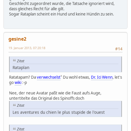
Geschlecht zugeordnet wurde, die Tatsache ignoriert wird,
dass gleiches Recht für alle gilt.
Sogar Rataplan scheint ein Hund und keine Hündin zu sein.
gesine2
19. Januar 2013, 07:20:18
#14
Zitat
Rataplan
Ratatapam? Da
verwechselst
¹ Du wohl etwas,
Dr. Ici Wenn
, let's
go
wiki
:-p
Nee, der neue Avatar paßt wie die Faust aufs Auge,
untertitelte das Original des Spinoffs doch
Zitat
Les aventures du chien le plus stupide de l'ouest
Zitat