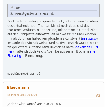
Zitat
Schwerstgestörte, allesamt.
Doch nicht unbedingt augenscheinlich, oft erst beim Berühren
des entscheidenden Themas: Mir ist noch deutlichst das
trockene Geräusch in Erinnerung, mit dem mein Unterkiefer
auf der Tischplatte aufdotzte, als mir
vor Jahren
über ein von
mir als durchaus hübsch empfundenes Kunstwerk (
in etwa so
)
im Laufe des Abends weihe- und huldvoll erzählt wurde, welch
zielgerichtete Aufgabe bzw Funktion es hätte (
da kam das Bild
her
), hatte ich doch Reichs Aparillos aus seinen Büchern
eher
Flak-artig
in Erinnerung.
_____________________
ne schöne jrooß, gesine2
Bloedmann
18. Januar 2013, 20:12:21
#2
Ja der ewige Kampf von POR vs. DOR...