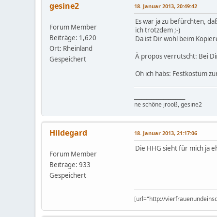
gesine2
18. Januar 2013, 20:49:42
Es war ja zu befürchten, da
Forum Member
ich trotzdem ;-)
Beiträge: 1,620
Da ist Dir wohl beim Kopier
Ort: Rheinland
À propos verrutscht: Bei D
Gespeichert
Oh ich habs: Festkostüm zur
_____________________
ne schöne jrooß, gesine2
Hildegard
18. Januar 2013, 21:17:06
Die HHG sieht für mich ja 
Forum Member
Beiträge: 933
Gespeichert
[url="http://vierfrauenundein