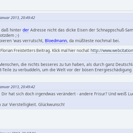
 Januar 2013, 20:49:42
, daß hinter
der
Adresse nicht das dicke Eisen der Schnappschuß-Samm
rotzdem ;-)
pieren 'was verrutscht,
Bloedmann
, da müßteste nochmal bei.
Florian Freistetters Beitrag. Klick mal hier nochal:
http://www.webcitatio
 Menschen, die nichts besseres zu tun haben, als durch ganz Deutschl
-Teile zu verbuddeln, um die Welt vor der bösen Energieschädigung 
 Januar 2013, 20:49:42
i Dir hat sich doch irgendwas verändert - andere Frisur? Und weiß L
 zur Vierstelligkeit. Glückwunsch!