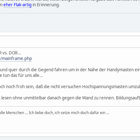
rn
eher Flak-artig
in Erinnerung.
 vs. DOR...
rg/mainframe.php
uz und quer durch die Gegend fahren um in der Nähe der Handymasten ein
tun das für uns alle...
 doch noch froh sein, daß die nicht versuchen Hochspannungsmasten umzu
as lesen ohne unmittelbar danach gegen die Wand zu rennen. Bildungsauf
, alle Menschen ... Ich liebe doch, ich setze mich doch dafür ein ...