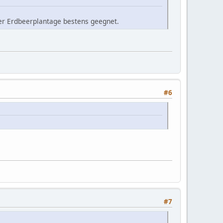
der Erdbeerplantage bestens geegnet.
#6
#7