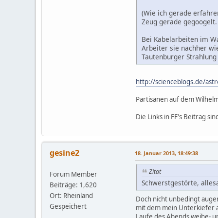
(Wie ich gerade erfahre
Zeug gerade gegoogelt. 
Bei Kabelarbeiten im Wa
Arbeiter sie nachher wi
Tautenburger Strahlung z
http://scienceblogs.de/ast
Partisanen auf dem Wilhel
Die Links in FF's Beitrag s
gesine2
18. Januar 2013, 18:49:38
Zitat
Forum Member
Schwerstgestörte, alles
Beiträge: 1,620
Ort: Rheinland
Doch nicht unbedingt augen
Gespeichert
mit dem mein Unterkiefer au
Laufe des Abends weihe- un