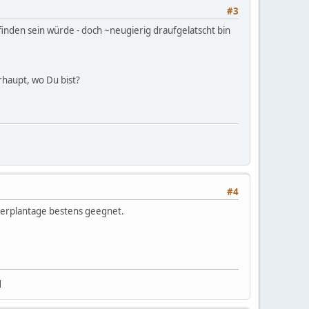
#3
inden sein würde - doch ~neugierig draufgelatscht bin
rhaupt, wo Du bist?
#4
beerplantage bestens geegnet.
]