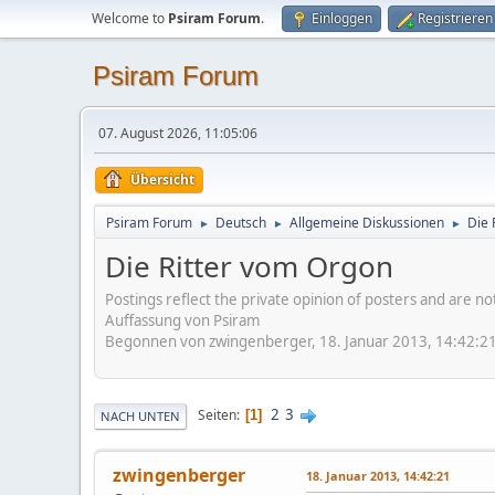
Welcome to
Psiram Forum
.
Einloggen
Registrieren
Psiram Forum
07. August 2026, 11:05:06
Übersicht
Psiram Forum
Deutsch
Allgemeine Diskussionen
Die 
►
►
►
Die Ritter vom Orgon
Postings reflect the private opinion of posters and are n
Auffassung von Psiram
Begonnen von zwingenberger, 18. Januar 2013, 14:42:2
2
3
Seiten
1
NACH UNTEN
zwingenberger
18. Januar 2013, 14:42:21