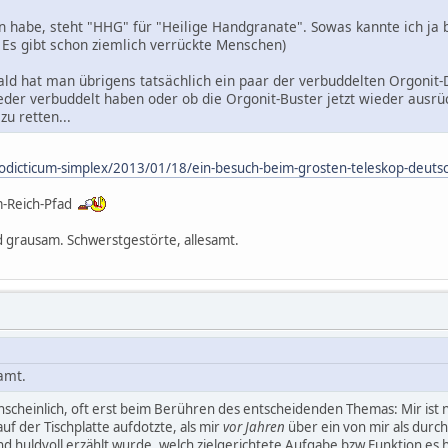
n habe, steht "HHG" für "Heilige Handgranate". Sowas kannte ich ja b
Es gibt schon ziemlich verrückte Menschen)
ld hat man übrigens tatsächlich ein paar der verbuddelten Orgonit-Di
eder verbuddelt haben oder ob die Orgonit-Buster jetzt wieder aus
u retten...
rodicticum-simplex/2013/01/18/ein-besuch-beim-grosten-teleskop-deuts
m-Reich-Pfad
ind grausam. Schwerstgestörte, allesamt.
amt.
scheinlich, oft erst beim Berühren des entscheidenden Themas: Mir ist n
f der Tischplatte aufdotzte, als mir
vor Jahren
über ein von mir als dur
d huldvoll erzählt wurde, welch zielgerichtete Aufgabe bzw Funktion es h