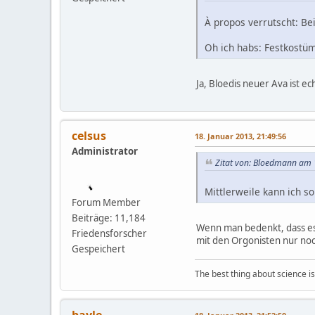
À propos verrutscht: Be
Oh ich habs: Festkostüm
Ja, Bloedis neuer Ava ist e
celsus
18. Januar 2013, 21:49:56
Administrator
Zitat von: Bloedmann am 
Mittlerweile kann ich s
Forum Member
Beiträge: 11,184
Wenn man bedenkt, dass es
Friedensforscher
mit den Orgonisten nur noc
Gespeichert
The best thing about science is t
bayle