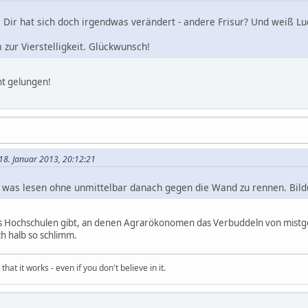
i Dir hat sich doch irgendwas verändert - andere Frisur? Und weiß L
 zur Vierstelligkeit. Glückwunsch!
cht gelungen!
18. Januar 2013, 20:12:21
o was lesen ohne unmittelbar danach gegen die Wand zu rennen. Bild
 Hochschulen gibt, an denen Agrarökonomen das Verbuddeln von mistgef
h halb so schlimm.
hat it works - even if you don't believe in it.