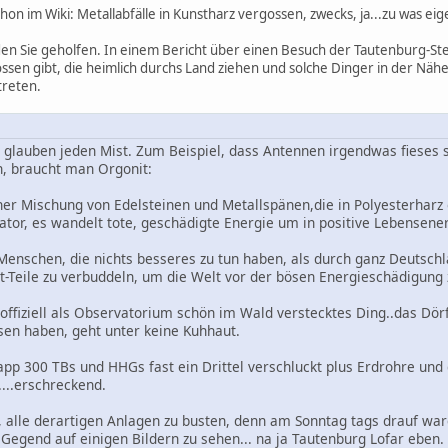
hon im Wiki: Metallabfälle in Kunstharz vergossen, zwecks, ja...zu was eig
rden Sie geholfen. In einem Bericht über einen Besuch der Tautenburg-S
nossen gibt, die heimlich durchs Land ziehen und solche Dinger in der N
treten.
lauben jeden Mist. Zum Beispiel, dass Antennen irgendwas fieses 
, braucht man Orgonit:
ner Mischung von Edelsteinen und Metallspänen,die in Polyesterhar
ator, es wandelt tote, geschädigte Energie um in positive Lebensene
 Menschen, die nichts besseres zu tun haben, als durch ganz Deutschl
-Teile zu verbuddeln, um die Welt vor der bösen Energieschädigung z
n offiziell als Observatorium schön im Wald verstecktes Ding..das Dör
sen haben, geht unter keine Kuhhaut.
pp 300 TBs und HHGs fast ein Drittel verschluckt plus Erdrohre un
....erschreckend.
 alle derartigen Anlagen zu busten, denn am Sonntag tags drauf war
 Gegend auf einigen Bildern zu sehen... na ja Tautenburg Lofar eben. 