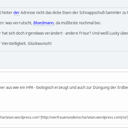
ß hinter
der
Adresse nicht das dicke Eisen der Schnappschuß-Sammler zu f
en 'was verrutscht,
Bloedmann
, da müßteste nochmal bei.
ir hat sich doch irgendwas verändert - andere Frisur? Und weiß Lucky übe
 Vierstelligkeit. Glückwunsch!
eher aus wie ein HPA - biologisch erzeugt und auch zur Düngung der Erd
scharlatan.wordpress.com"]http://vierfrauenundeinscharlatan.wordpress.com[/url