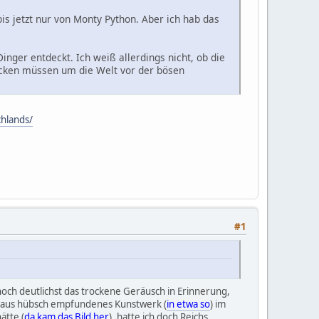
is jetzt nur von Monty Python. Aber ich hab das
nger entdeckt. Ich weiß allerdings nicht, ob die
rücken müssen um die Welt vor der bösen
chlands/
#1
och deutlichst das trockene Geräusch in Erinnerung,
chaus hübsch empfundenes Kunstwerk (
in etwa so
) im
ätte (
da kam das Bild her
), hatte ich doch Reichs