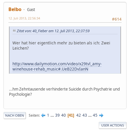
Belbo
Gast
12. Juli 2013, 22:56:34
#614
Zitat von: 40_Fieber am 12. Juli 2013, 22:37:59
Wer hat hier eigentlich mehr zu bieten als ich: Zwei
Leichen?
http://www.dailymotion.com/video/x29tvl_amy-
winehouse-rehab_music#.UeB22DvIanN
...hm Zehntausende verhinderte Suicide durch Psychatrie und
Psychologie?
1
...
39
40
42
43
...
45
Seiten
41
NACH OBEN
USER ACTIONS