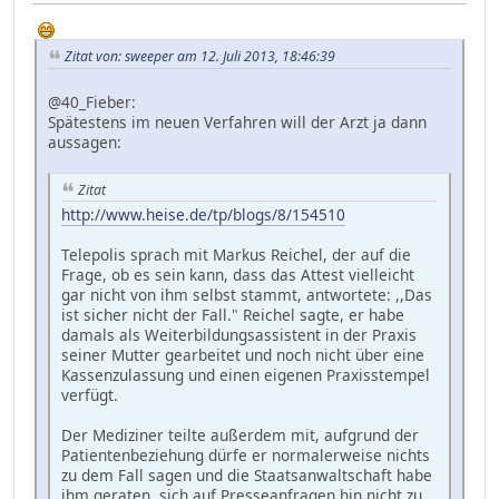
Zitat von: sweeper am 12. Juli 2013, 18:46:39
@40_Fieber:
Spätestens im neuen Verfahren will der Arzt ja dann
aussagen:
Zitat
http://www.heise.de/tp/blogs/8/154510
Telepolis sprach mit Markus Reichel, der auf die
Frage, ob es sein kann, dass das Attest vielleicht
gar nicht von ihm selbst stammt, antwortete: ,,Das
ist sicher nicht der Fall." Reichel sagte, er habe
damals als Weiterbildungsassistent in der Praxis
seiner Mutter gearbeitet und noch nicht über eine
Kassenzulassung und einen eigenen Praxisstempel
verfügt.
Der Mediziner teilte außerdem mit, aufgrund der
Patientenbeziehung dürfe er normalerweise nichts
zu dem Fall sagen und die Staatsanwaltschaft habe
ihm geraten, sich auf Presseanfragen hin nicht zu