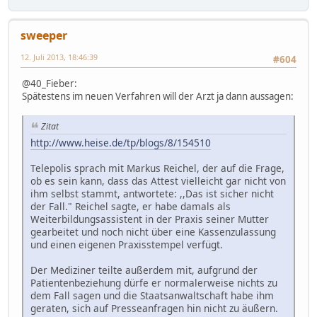
sweeper
12. Juli 2013, 18:46:39
#604
@40_Fieber:
Spätestens im neuen Verfahren will der Arzt ja dann aussagen:
Zitat
http://www.heise.de/tp/blogs/8/154510
Telepolis sprach mit Markus Reichel, der auf die Frage,
ob es sein kann, dass das Attest vielleicht gar nicht von
ihm selbst stammt, antwortete: ,,Das ist sicher nicht
der Fall." Reichel sagte, er habe damals als
Weiterbildungsassistent in der Praxis seiner Mutter
gearbeitet und noch nicht über eine Kassenzulassung
und einen eigenen Praxisstempel verfügt.
Der Mediziner teilte außerdem mit, aufgrund der
Patientenbeziehung dürfe er normalerweise nichts zu
dem Fall sagen und die Staatsanwaltschaft habe ihm
geraten, sich auf Presseanfragen hin nicht zu äußern.