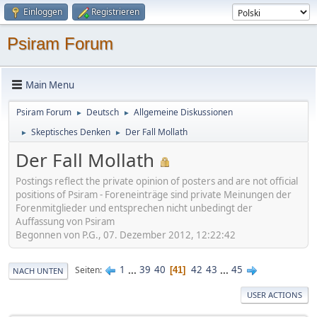
Einloggen
Registrieren
Psiram Forum
Main Menu
Psiram Forum
Deutsch
Allgemeine Diskussionen
►
►
Skeptisches Denken
Der Fall Mollath
►
►
Der Fall Mollath
Postings reflect the private opinion of posters and are not official
positions of Psiram - Foreneinträge sind private Meinungen der
Forenmitglieder und entsprechen nicht unbedingt der
Auffassung von Psiram
Begonnen von P.G., 07. Dezember 2012, 12:22:42
1
...
39
40
42
43
...
45
Seiten
41
NACH UNTEN
USER ACTIONS