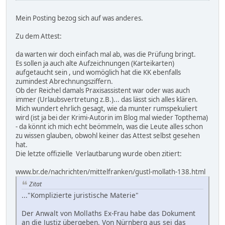
Mein Posting bezog sich auf was anderes.
Zu dem Attest:
da warten wir doch einfach mal ab, was die Prüfung bringt.
Es sollen ja auch alte Aufzeichnungen (Karteikarten)
aufgetaucht sein , und womöglich hat die KK ebenfalls
zumindest Abrechnungsziffern.
Ob der Reichel damals Praxisassistent war oder was auch
immer (Urlaubsvertretung z.B.)... das lässt sich alles klären.
Mich wundert ehrlich gesagt, wie da munter rumspekuliert
wird (ist ja bei der Krimi-Autorin im Blog mal wieder Topthema)
- da könnt ich mich echt beömmeln, was die Leute alles schon
zu wissen glauben, obwohl keiner das Attest selbst gesehen
hat.
Die letzte offizielle Verlautbarung wurde oben zitiert:
www.br.de/nachrichten/mittelfranken/gustl-mollath-138.html
Zitat
..."Komplizierte juristische Materie"
Der Anwalt von Mollaths Ex-Frau habe das Dokument
an die Justiz übergeben. Von Nürnberg aus sei das