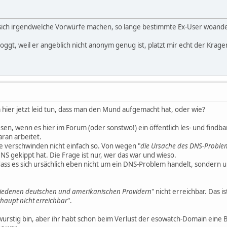
 sich irgendwelche Vorwürfe machen, so lange bestimmte Ex-User woand
oggt, weil er angeblich nicht anonym genug ist, platzt mir echt der Kragen
 hier jetzt leid tun, dass man den Mund aufgemacht hat, oder wie?
esen, wenn es hier im Forum (oder sonstwo!) ein öffentlich les- und find
aran arbeitet.
verschwinden nicht einfach so. Von wegen "
die Ursache des DNS-Problems
S gekippt hat. Die Frage ist nur, wer das war und wieso.
, dass es sich ursächlich eben nicht um ein DNS-Problem handelt, sondern
hiedenen deutschen und amerikanischen Providern
" nicht erreichbar. Das
haupt nicht erreichbar
".
wurstig bin, aber ihr habt schon beim Verlust der esowatch-Domain eine 