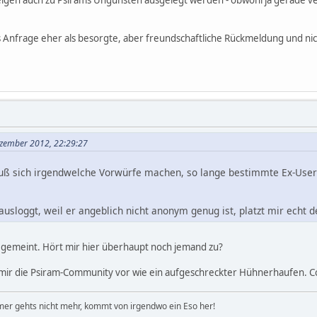
igen auch zu Psirams Ungunsten ausgelegt werden - obwohl ja gerade ve
 Anfrage eher als besorgte, aber freundschaftliche Rückmeldung und nic
ezember 2012, 22:29:27
muß sich irgendwelche Vorwürfe machen, so lange bestimmte Ex-Use
usloggt, weil er angeblich nicht anonym genug ist, platzt mir echt de
t gemeint. Hört mir hier überhaupt noch jemand zu?
mir die Psiram-Community vor wie ein aufgeschreckter Hühnerhaufen. Co
er gehts nicht mehr, kommt von irgendwo ein Eso her!