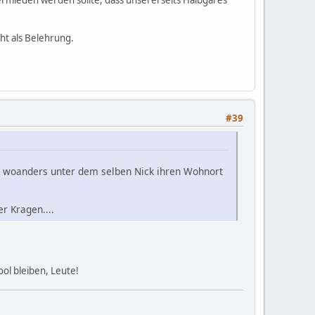
rmieden werden sollte, dass unsererseits Halbgares
ht als Belehrung.
#39
r woanders unter dem selben Nick ihren Wohnort
r Kragen....
ol bleiben, Leute!