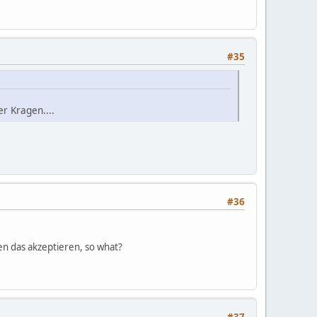
#35
r Kragen....
#36
en das akzeptieren, so what?
#37