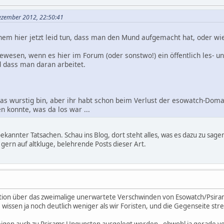
Dezember 2012, 22:50:41
inem hier jetzt leid tun, dass man den Mund aufgemacht hat, oder wi
gewesen, wenn es hier im Forum (oder sonstwo!) ein öffentlich les- 
d dass man daran arbeitet.
was wurstig bin, aber ihr habt schon beim Verlust der esowatch-Doma
en konnte, was da los war ...
ekannter Tatsachen. Schau ins Blog, dort steht alles, was es dazu zu sagen
gern auf altkluge, belehrende Posts dieser Art.
itation über das zweimalige unerwartete Verschwinden von Esowatch/Psiram
issen ja noch deutlich weniger als wir Foristen, und die Gegenseite stre