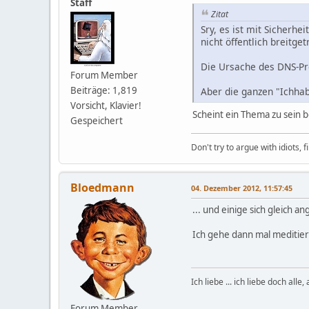
Staff
Zitat
Sry, es ist mit Sicherh
nicht öffentlich breitge
Die Ursache des DNS-Pro
Forum Member
Beiträge: 1,819
Aber die ganzen "Ichha
Vorsicht, Klavier!
Scheint ein Thema zu sein be
Gespeichert
Don't try to argue with idiots, 
Bloedmann
04. Dezember 2012, 11:57:45
... und einige sich gleich a
Ich gehe dann mal meditier
Ich liebe ... ich liebe doch alle
Forum Member