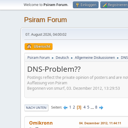
Welcome to
Psiram Forum
.
Einloggen
Registrieren
Psiram Forum
07. August 2026, 04:00:02
Übersicht
Psiram Forum
Deutsch
Allgemeine Diskussionen
DNS
►
►
►
DNS-Problem??
Postings reflect the private opinion of posters and are n
Auffassung von Psiram
Begonnen von smurf, 03. Dezember 2012, 13:29:53
1
2
4
5
...
8
Seiten
3
NACH UNTEN
Omikronn
04. Dezember 2012, 11:44:11