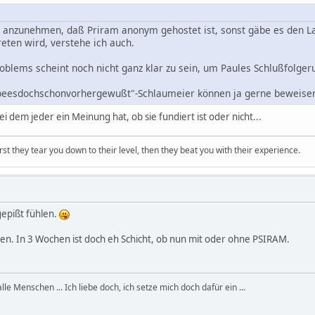
eit anzunehmen, daß Priram anonym gehostet ist, sonst gäbe es den L
treten wird, verstehe ich auch.
blems scheint noch nicht ganz klar zu sein, um Paules Schlußfolgeru
beesdochschonvorhergewußt"-Schlaumeier können ja gerne beweise
i dem jeder ein Meinung hat, ob sie fundiert ist oder nicht...
first they tear you down to their level, then they beat you with their experience.
ngepißt fühlen.
en. In 3 Wochen ist doch eh Schicht, ob nun mit oder ohne PSIRAM.
, alle Menschen ... Ich liebe doch, ich setze mich doch dafür ein ...