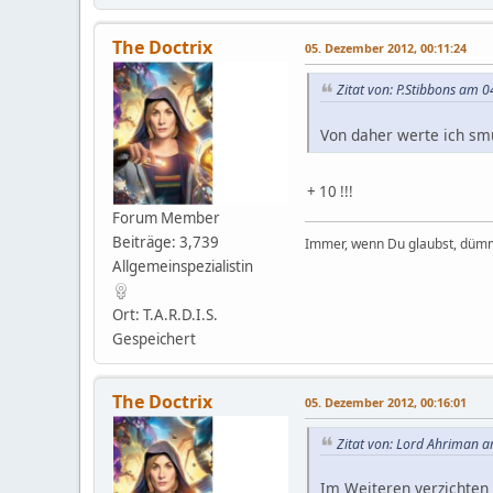
The Doctrix
05. Dezember 2012, 00:11:24
Zitat von: P.Stibbons am 
Von daher werte ich smu
+ 10 !!!
Forum Member
Beiträge: 3,739
Immer, wenn Du glaubst, dümm
Allgemeinspezialistin
Ort: T.A.R.D.I.S.
Gespeichert
The Doctrix
05. Dezember 2012, 00:16:01
Zitat von: Lord Ahriman 
Im Weiteren verzichten 