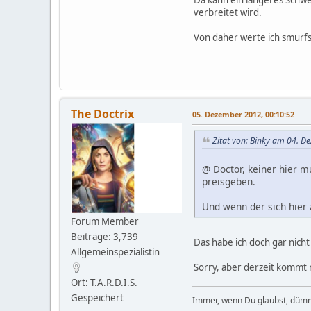
Da kann ein längeres Schwe
verbreitet wird.
Von daher werte ich smurfs
The Doctrix
05. Dezember 2012, 00:10:52
Zitat von: Binky am 04. D
@ Doctor, keiner hier 
preisgeben.
Und wenn der sich hier a
Forum Member
Beiträge: 3,739
Das habe ich doch gar nich
Allgemeinspezialistin
Sorry, aber derzeit kommt 
Ort: T.A.R.D.I.S.
Gespeichert
Immer, wenn Du glaubst, dümm