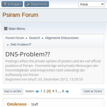
Einloggen
Registrieren
Psiram Forum
Main Menu
Psiram Forum
Deutsch
Allgemeine Diskussionen
►
►
DNS-Problem??
►
DNS-Problem??
Postings reflect the private opinion of posters and are not official
positions of Psiram - Foreneinträge sind private Meinungen der
Forenmitglieder und entsprechen nicht unbedingt der
Auffassung von Psiram
Begonnen von smurf, 03. Dezember 2012, 13:29:53
1
2
4
5
...
8
Seiten
3
NACH UNTEN
USER ACTIONS
Omikronn
Staff