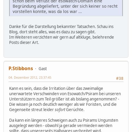
schon beim Verlust der esowatch-Domain eine
Begründung abgeliefert, unter der sich keiner so recht
vorstellen konnte, was da los war ...
Danke für die Darstellung bekannter Tatsachen. Schau ins
Blog, dort steht alles, was es dazu zu sagen gibt.
Im Weiteren verzichten wir gern auf altkluge, belehrende
Posts dieser Art.
P.Stibbons
Gast
04. Dezember 2012, 23:37:45
#38
Kann es sein, dass die Irritation über das zweimalige
unerwartete Verschwinden von Esowatch/Psiram bei unseren
Unterstützern zum Teil größer ist als bislang angenommen? -
Die wissen ja noch deutlich weniger als wir Foristen, und die
Gegenseite streut leider
sofort
Gerüchte.
Da kann ein längeres Schweigen auch zu Psirams Ungunsten
ausgelegt werden - obwohl ja gerade vermieden werden
sollte, dass unsererseits Halbgares verbreitet wird.