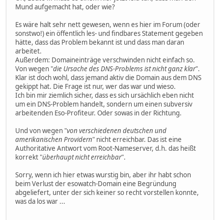
Mund aufgemacht hat, oder wie?
Es wäre halt sehr nett gewesen, wenn es hier im Forum (oder
sonstwo!) ein öffentlich les- und findbares Statement gegeben
hätte, dass das Problem bekannt ist und dass man daran
arbeitet.
Außerdem: Domaineinträge verschwinden nicht einfach so.
Von wegen "
die Ursache des DNS-Problems ist nicht ganz klar
".
Klar ist doch wohl, dass jemand aktiv die Domain aus dem DNS
gekippt hat. Die Frage ist nur, wer das war und wieso.
Ich bin mir ziemlich sicher, dass es sich ursächlich eben nicht
um ein DNS-Problem handelt, sondern um einen subversiv
arbeitenden Eso-Profiteur. Oder sowas in der Richtung.
Und von wegen "
von verschiedenen deutschen und
amerikanischen Providern
" nicht erreichbar. Das ist eine
Authoritative Antwort vom Root-Nameserver, d.h. das heißt
korrekt "
überhaupt nicht erreichbar
".
Sorry, wenn ich hier etwas wurstig bin, aber ihr habt schon
beim Verlust der esowatch-Domain eine Begründung
abgeliefert, unter der sich keiner so recht vorstellen konnte,
was da los war ...