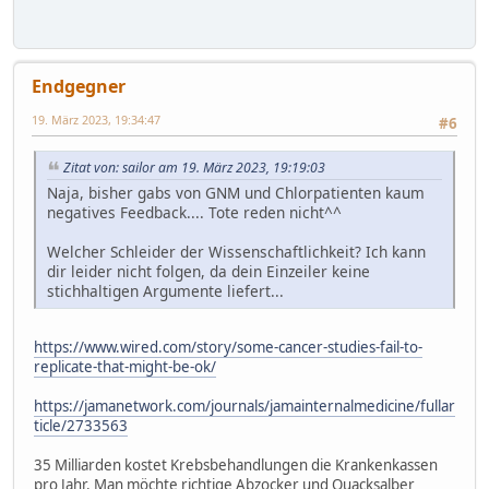
Endgegner
19. März 2023, 19:34:47
#6
Zitat von: sailor am 19. März 2023, 19:19:03
Naja, bisher gabs von GNM und Chlorpatienten kaum
negatives Feedback.... Tote reden nicht^^
Welcher Schleider der Wissenschaftlichkeit? Ich kann
dir leider nicht folgen, da dein Einzeiler keine
stichhaltigen Argumente liefert...
https://www.wired.com/story/some-cancer-studies-fail-to-
replicate-that-might-be-ok/
https://jamanetwork.com/journals/jamainternalmedicine/fullar
ticle/2733563
35 Milliarden kostet Krebsbehandlungen die Krankenkassen
pro Jahr. Man möchte richtige Abzocker und Quacksalber