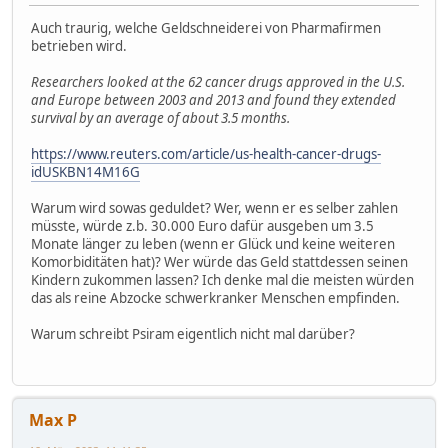
Auch traurig, welche Geldschneiderei von Pharmafirmen
betrieben wird.
Researchers looked at the 62 cancer drugs approved in the U.S.
and Europe between 2003 and 2013 and found they extended
survival by an average of about 3.5 months.
https://www.reuters.com/article/us-health-cancer-drugs-
idUSKBN14M16G
Warum wird sowas geduldet? Wer, wenn er es selber zahlen
müsste, würde z.b. 30.000 Euro dafür ausgeben um 3.5
Monate länger zu leben (wenn er Glück und keine weiteren
Komorbiditäten hat)? Wer würde das Geld stattdessen seinen
Kindern zukommen lassen? Ich denke mal die meisten würden
das als reine Abzocke schwerkranker Menschen empfinden.
Warum schreibt Psiram eigentlich nicht mal darüber?
Max P