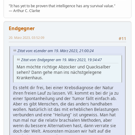
"It has yet to be proven that intelligence has any survival value."
― Arthur C. Clarke
Endgegner
20. März 2023, 03:52:09
#11
Zitat von: eLender am 19. März 2023, 21:00:24
Zitat von: Endgegner am 19. März 2023, 19:34:47
Man möchte richtige Abzocker und Quacksalber
sehen? Dann gehe man ins nächstgelegene
Krankenhaus.
Es steht dir frei, bei einer Krebsdiagnose der Natur
ihren freien Lauf zu lassen. Vll. kommt es bei dir ja zu
einer Spontanheilung und der Tumor fällt einfach ab.
Aber es gibt Menschen, die das anders handhaben
wollen. Natürlich ist das mit erheblichen Belastungen
verbunden und eine "Heilung" ist ungewiss. Man hat
nun mal nur die relativ brachialen Methoden, aber
wenn du bessere Alternativen hast, dann verrate sie
doch der Welt. Ansonsten müssen wir halt auf die