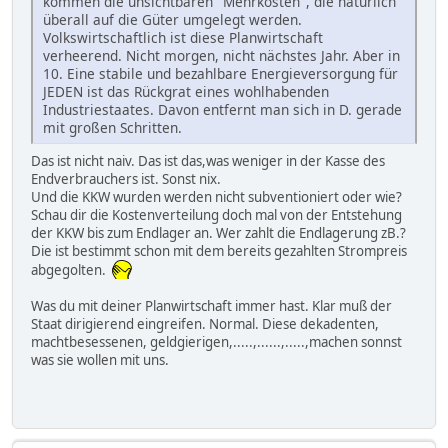
kommen die unsichtbaren "Mehrkosten", die natürlich
überall auf die Güter umgelegt werden.
Volkswirtschaftlich ist diese Planwirtschaft
verheerend. Nicht morgen, nicht nächstes Jahr. Aber in
10. Eine stabile und bezahlbare Energieversorgung für
JEDEN ist das Rückgrat eines wohlhabenden
Industriestaates. Davon entfernt man sich in D. gerade
mit großen Schritten.
Das ist nicht naiv. Das ist das,was weniger in der Kasse des
Endverbrauchers ist. Sonst nix.
Und die KKW wurden werden nicht subventioniert oder wie?
Schau dir die Kostenverteilung doch mal von der Entstehung
der KKW bis zum Endlager an. Wer zahlt die Endlagerung zB.?
Die ist bestimmt schon mit dem bereits gezahlten Strompreis
abgegolten.
Was du mit deiner Planwirtschaft immer hast. Klar muß der
Staat dirigierend eingreifen. Normal. Diese dekadenten,
machtbesessenen, geldgierigen,.....,......,.....,machen sonnst
was sie wollen mit uns.