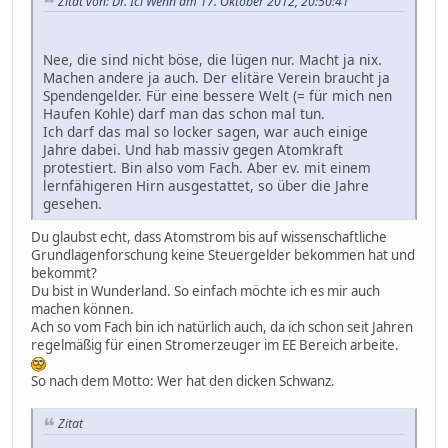
Zitat von: Dr. Ici Wenn am 17. Oktober 2012, 20:50:41
Nee, die sind nicht böse, die lügen nur. Macht ja nix.
Machen andere ja auch. Der elitäre Verein braucht ja
Spendengelder. Für eine bessere Welt (= für mich nen
Haufen Kohle) darf man das schon mal tun.
Ich darf das mal so locker sagen, war auch einige
Jahre dabei. Und hab massiv gegen Atomkraft
protestiert. Bin also vom Fach. Aber ev. mit einem
lernfähigeren Hirn ausgestattet, so über die Jahre
gesehen.
Du glaubst echt, dass Atomstrom bis auf wissenschaftliche
Grundlagenforschung keine Steuergelder bekommen hat und
bekommt?
Du bist in Wunderland. So einfach möchte ich es mir auch
machen können.
Ach so vom Fach bin ich natürlich auch, da ich schon seit Jahren
regelmäßig für einen Stromerzeuger im EE Bereich arbeite.
So nach dem Motto: Wer hat den dicken Schwanz.
Zitat