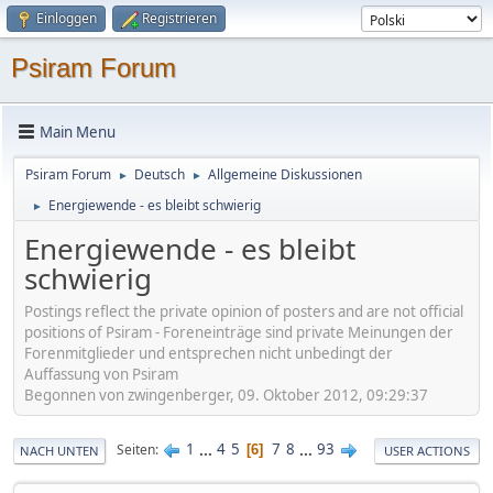
Einloggen
Registrieren
Psiram Forum
Main Menu
Psiram Forum
Deutsch
Allgemeine Diskussionen
►
►
Energiewende - es bleibt schwierig
►
Energiewende - es bleibt
schwierig
Postings reflect the private opinion of posters and are not official
positions of Psiram - Foreneinträge sind private Meinungen der
Forenmitglieder und entsprechen nicht unbedingt der
Auffassung von Psiram
Begonnen von zwingenberger, 09. Oktober 2012, 09:29:37
1
...
4
5
7
8
...
93
Seiten
6
NACH UNTEN
USER ACTIONS