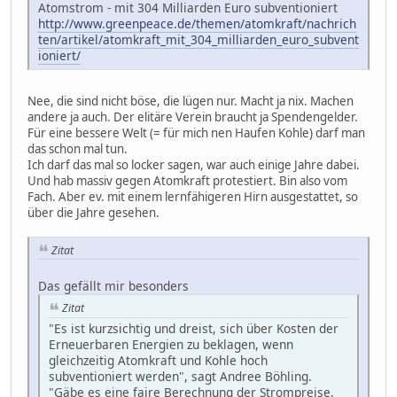
Atomstrom - mit 304 Milliarden Euro subventioniert
http://www.greenpeace.de/themen/atomkraft/nachrich
ten/artikel/atomkraft_mit_304_milliarden_euro_subvent
ioniert/
Nee, die sind nicht böse, die lügen nur. Macht ja nix. Machen
andere ja auch. Der elitäre Verein braucht ja Spendengelder.
Für eine bessere Welt (= für mich nen Haufen Kohle) darf man
das schon mal tun.
Ich darf das mal so locker sagen, war auch einige Jahre dabei.
Und hab massiv gegen Atomkraft protestiert. Bin also vom
Fach. Aber ev. mit einem lernfähigeren Hirn ausgestattet, so
über die Jahre gesehen.
Zitat
Das gefällt mir besonders
Zitat
"Es ist kurzsichtig und dreist, sich über Kosten der
Erneuerbaren Energien zu beklagen, wenn
gleichzeitig Atomkraft und Kohle hoch
subventioniert werden", sagt Andree Böhling.
"Gäbe es eine faire Berechnung der Strompreise,