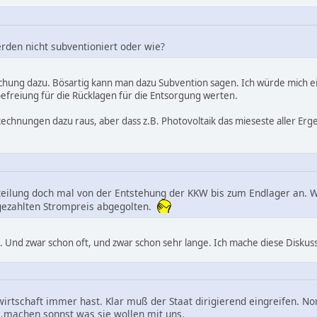
den nicht subventioniert oder wie?
hung dazu. Bösartig kann man dazu Subvention sagen. Ich würde mich ein
efreiung für die Rücklagen für die Entsorgung werten.
 Rechnungen dazu raus, aber dass z.B. Photovoltaik das mieseste aller E
teilung doch mal von der Entstehung der KKW bis zum Endlager an. W
gezahlten Strompreis abgegolten.
t. Und zwar schon oft, und zwar schon sehr lange. Ich mache diese Diskus
wirtschaft immer hast. Klar muß der Staat dirigierend eingreifen. 
,.....,machen sonnst was sie wollen mit uns.