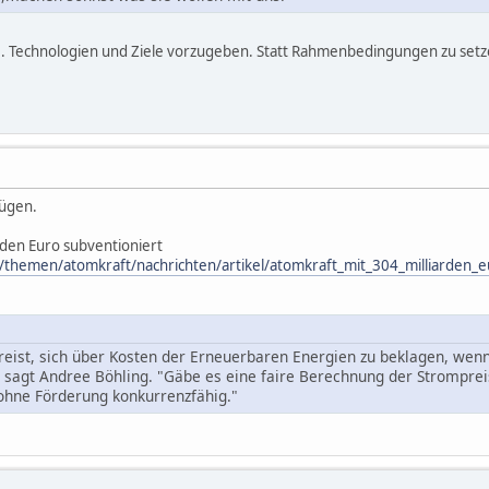
B. Technologien und Ziele vorzugeben. Statt Rahmenbedingungen zu setze
lügen.
rden Euro subventioniert
themen/atomkraft/nachrichten/artikel/atomkraft_mit_304_milliarden_e
 dreist, sich über Kosten der Erneuerbaren Energien zu beklagen, wen
 sagt Andree Böhling. "Gäbe es eine faire Berechnung der Strompre
ohne Förderung konkurrenzfähig."