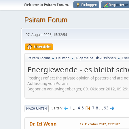
Welcome to
Psiram Forum
.
Einloggen
Registrieren
Psiram Forum
07. August 2026, 15:32:54
Übersicht
Psiram Forum
Deutsch
Allgemeine Diskussionen
Ener
►
►
►
Energiewende - es bleibt sch
Postings reflect the private opinion of posters and are n
Auffassung von Psiram
Begonnen von zwingenberger, 09. Oktober 2012, 09:29
1
...
4
5
7
8
...
93
Seiten
6
NACH UNTEN
Dr. Ici Wenn
17. Oktober 2012, 19:23:07