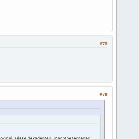
#78
#79
. Normal. Diese dekadenten, machtbesessenen,