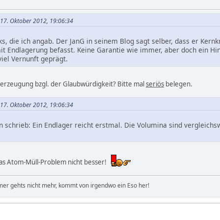
m 17. Oktober 2012, 19:06:34
, die ich angab. Der JanG in seinem Blog sagt selber, dass er Kernkraf
it Endlagerung befasst. Keine Garantie wie immer, aber doch ein Hi
iel Vernunft geprägt.
rzeugung bzgl. der Glaubwürdigkeit? Bitte mal
seriös
belegen.
m 17. Oktober 2012, 19:06:34
n schrieb: Ein Endlager reicht erstmal. Die Volumina sind vergleich
as Atom-Müll-Problem nicht besser!
er gehts nicht mehr, kommt von irgendwo ein Eso her!