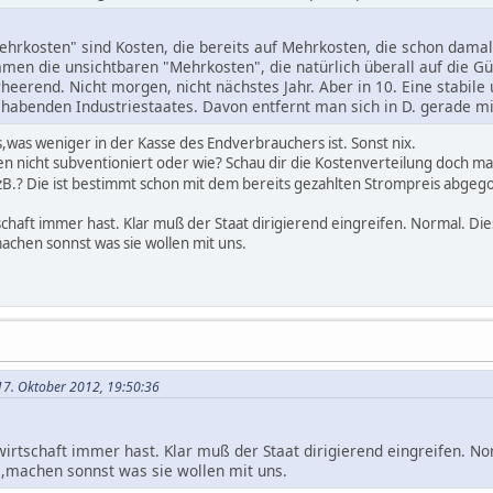
"Mehrkosten" sind Kosten, die bereits auf Mehrkosten, die schon da
n die unsichtbaren "Mehrkosten", die natürlich überall auf die Güt
rheerend. Nicht morgen, nicht nächstes Jahr. Aber in 10. Eine stabil
habenden Industriestaates. Davon entfernt man sich in D. gerade mi
das,was weniger in der Kasse des Endverbrauchers ist. Sonst nix.
nicht subventioniert oder wie? Schau dir die Kostenverteilung doch ma
zB.? Die ist bestimmt schon mit dem bereits gezahlten Strompreis abgeg
schaft immer hast. Klar muß der Staat dirigierend eingreifen. Normal. 
..,machen sonnst was sie wollen mit uns.
17. Oktober 2012, 19:50:36
wirtschaft immer hast. Klar muß der Staat dirigierend eingreifen. 
,.....,machen sonnst was sie wollen mit uns.