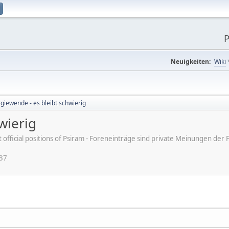
P
Neuigkeiten:
Wiki
giewende - es bleibt schwierig
wierig
ot official positions of Psiram - Foreneinträge sind private Meinungen d
:37