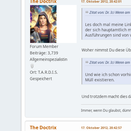
The Doctrix
17. Oktober 2012, 20:42:01
Zitat von: Dr. Ici Wenn a
Les doch mal meine Links
der sich hauptamtlich m
Ausführungen sind von v
Forum Member
Woher nimmst Du diese Übe
Beiträge: 3,739
Allgemeinspezialistin
Zitat von: Dr. Ici Wenn a
Ort: T.A.R.D.I.S.
Und wie ich schon vorhi
Gespeichert
Müll existieren.
Und trotzdem macht dies d
Immer, wenn Du glaubst, dümm
The Doctrix
17. Oktober 2012, 20:42:57