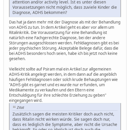
attention and/or activity level. Ist es unter diesen
Voraussetzungen nicht möglich, dass zuviele Kinder die
Diagnose, ADHS bekommen?
Das hat ja dann mehr mit der Diagnose als mit der Behandlung
von ADHS zu tun. In dem Artikel geht es aber vor allem um
Ritalinkritik. Die Voraussetzung für eine Behandlung ist
natürlich eine Fachgerechte Diagnose, bei der andere
Störungen ausgeschlossen werden. Fehldiagnosen gibt es bei
jeder psychischen Störung. Akzeptable Belege dafür, dass die
bei ADHS besonders hoch seien, habe ich bis jetzt noch keine
gesehen.
Vielleicht sollte auf Psiram mal ein Artikel zur allgemeinen
ADHS-Kritik angelegt werden, in dem dann auf die angeblich
häufigen Fehldiagnosen oder solch krude Behauptungen wie
"ADHS gibt es garnet und es wurde nur erfunden, um
Medikamente zu verkaufen und den Eltern eine
Entschuldigung für ihre schlechte Erziehung zu geben"
eingegangen wird.
Zitat
Zusätzlich sagen die meisten Kritiker doch auch nicht,
dass Ritalin nicht wirken würde. Sie sagen doch nur,
dass es lediglich die Symptome, aber nicht die Ursache
bekämpft. So oder so ähnlich ist doch auch die