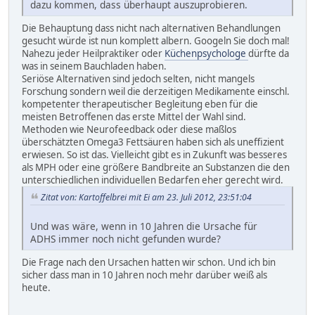
dazu kommen, dass überhaupt auszuprobieren.
Die Behauptung dass nicht nach alternativen Behandlungen
gesucht würde ist nun komplett albern. Googeln Sie doch mal!
Nahezu jeder Heilpraktiker oder
Küchenpsychologe
dürfte da
was in seinem Bauchladen haben.
Seriöse Alternativen sind jedoch selten, nicht mangels
Forschung sondern weil die derzeitigen Medikamente einschl.
kompetenter therapeutischer Begleitung eben für die
meisten Betroffenen das erste Mittel der Wahl sind.
Methoden wie Neurofeedback oder diese maßlos
überschätzten Omega3 Fettsäuren haben sich als uneffizient
erwiesen. So ist das. Vielleicht gibt es in Zukunft was besseres
als MPH oder eine größere Bandbreite an Substanzen die den
unterschiedlichen individuellen Bedarfen eher gerecht wird.
Zitat von: Kartoffelbrei mit Ei am 23. Juli 2012, 23:51:04
Und was wäre, wenn in 10 Jahren die Ursache für
ADHS immer noch nicht gefunden wurde?
Die Frage nach den Ursachen hatten wir schon. Und ich bin
sicher dass man in 10 Jahren noch mehr darüber weiß als
heute.