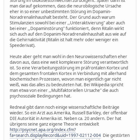
Störung im Glukosestoffwechsel zurückgeht. Später dann ist
man darauf gekommen, dass die neurobilogische Ursache
eher in so einer unbestimmten Störung im Dopamin-
Noradrenalinhaushalt besteht. Der Grund auch warum
Stimulanzien sowohl bei einer ,,Unteraktivierung" aber auch
bei einer ,,Dopaminstörung" funktioniert, denn Ritalin wirkt
sich auch auf den Dopanim-Noradrenalinhaushalt aus wie auf
die Gehirnaktivität (Ritalin ist halt mehr oder weniger ein
Speederivat).
Heute aber geht man wohl in den Neurowissenschaften eher
davon aus, dass eine weit komplexere Störung verantwortlich
ist. So eine Verarbeitungsstörung im präfrontalen Kortex und
dem gesamten frontalen Kortex in Verbindung mit allerhand
biochemischen Prozessen, wovon man eigentlich gar nicht
weiß, was das alles zu bedeuteten hat. Bei Wikipedia spricht
man etwa von einer ,,Multifaktoriellen Ursache" die auch
psychosoziale Bedingungen hat.
Redneal gibt dann noch einige wissenschaftliche Beiträge
wieder. So ein Arzt aus Amerika, Russell Barkley, der offenbar
DIE Autorität in Amerika ist. Neben ca. 20 andern. Der hat
übrigens seine ganz eigene Theorie entwickelt
http://psycnet.apa.org/index.cfm?
fa=search.displayRecord&uid=1997-02112-004
Die gestörten