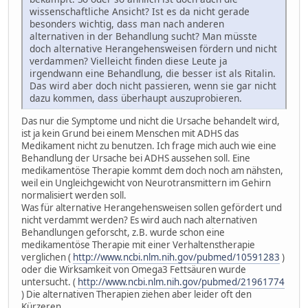
wissenschaftliche Ansicht? Ist es da nicht gerade
besonders wichtig, dass man nach anderen
alternativen in der Behandlung sucht? Man müsste
doch alternative Herangehensweisen fördern und nicht
verdammen? Vielleicht finden diese Leute ja
irgendwann eine Behandlung, die besser ist als Ritalin.
Das wird aber doch nicht passieren, wenn sie gar nicht
dazu kommen, dass überhaupt auszuprobieren.
Das nur die Symptome und nicht die Ursache behandelt wird,
ist ja kein Grund bei einem Menschen mit ADHS das
Medikament nicht zu benutzen. Ich frage mich auch wie eine
Behandlung der Ursache bei ADHS aussehen soll. Eine
medikamentöse Therapie kommt dem doch noch am nähsten,
weil ein Ungleichgewicht von Neurotransmittern im Gehirn
normalisiert werden soll.
Was für alternative Herangehensweisen sollen gefördert und
nicht verdammt werden? Es wird auch nach alternativen
Behandlungen geforscht, z.B. wurde schon eine
medikamentöse Therapie mit einer Verhaltenstherapie
verglichen (
http://www.ncbi.nlm.nih.gov/pubmed/10591283
)
oder die Wirksamkeit von Omega3 Fettsäuren wurde
untersucht. (
http://www.ncbi.nlm.nih.gov/pubmed/21961774
) Die alternativen Therapien ziehen aber leider oft den
Kürzeren.