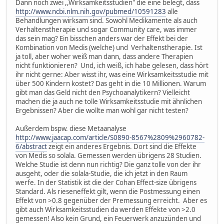
Dann noch zwei ,,Wirksamkeitsstudien" die eine belegt, dass
http://www.ncbi.nlm.nih.gov/pubmed/10591283
alle
Behandlungen wirksam sind. Sowohl Medikamente als auch
Verhaltenstherapie und sogar Community care, was immer
das sein mag? Ein bisschen anders war der Effekt bei der
Kombination von Medis (welche) und Verhaltenstherapie. Ist
ja toll, aber woher weiß man dann, dass andere Therapien
nicht funktionieren? Und, ich weiß, ich habe gelesen, dass hört
ihr nicht gerne: Aber wisst ihr, was eine Wirksamkeitsstudie mit
über 500 Kindern kostet? Das geht in die 10 Millionen. Warum
gibt man das Geld nicht den Psychoanalytikern? Vielleicht
machen die ja auch ne tolle Wirksamkeitsstudie mit ähnlichen
Ergebnissen? Aber die wollte man wohl gar nicht testen?
Außerdem bspw. diese Metaanalyse
http://www.jaacap.com/article/S0890-8567%2809%2960782-
6/abstract
zeigt ein anderes Ergebnis. Dort sind die Effekte
von Medis so solala. Gemessen werden übrigens 28 Studien.
Welche Studie ist denn nun richtig? Die ganz tolle von der ihr
ausgeht, oder die solala-Studie, die ich jetzt in den Raum
werfe. In der Statistik ist die der Cohan Effect-size übrigens
Standard. Als rieseneffekt gilt, wenn die Postmessung einen
Effekt von >0.8 gegenüber der Premessung erreicht. Aber es
gibt auch Wirksamkeitsstudien da werden Effekte von >2.0
gemessen! Also kein Grund, ein Feuerwerk anzuzünden und