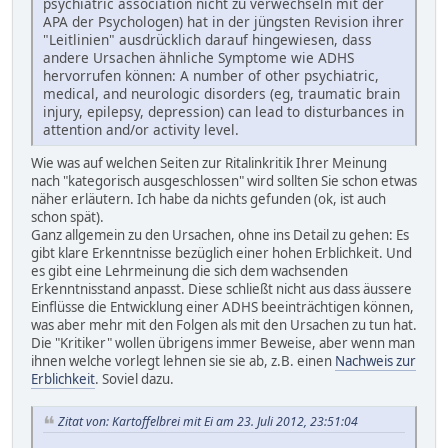
psychiatric association nicht zu verwechseln mit der
APA der Psychologen) hat in der jüngsten Revision ihrer
"Leitlinien" ausdrücklich darauf hingewiesen, dass
andere Ursachen ähnliche Symptome wie ADHS
hervorrufen können: A number of other psychiatric,
medical, and neurologic disorders (eg, traumatic brain
injury, epilepsy, depression) can lead to disturbances in
attention and/or activity level.
Wie was auf welchen Seiten zur Ritalinkritik Ihrer Meinung
nach "kategorisch ausgeschlossen" wird sollten Sie schon etwas
näher erläutern. Ich habe da nichts gefunden (ok, ist auch
schon spät).
Ganz allgemein zu den Ursachen, ohne ins Detail zu gehen: Es
gibt klare Erkenntnisse bezüglich einer hohen Erblichkeit. Und
es gibt eine Lehrmeinung die sich dem wachsenden
Erkenntnisstand anpasst. Diese schließt nicht aus dass äussere
Einflüsse die Entwicklung einer ADHS beeinträchtigen können,
was aber mehr mit den Folgen als mit den Ursachen zu tun hat.
Die "Kritiker" wollen übrigens immer Beweise, aber wenn man
ihnen welche vorlegt lehnen sie sie ab, z.B. einen
Nachweis zur
Erblichkeit
. Soviel dazu.
Zitat von: Kartoffelbrei mit Ei am 23. Juli 2012, 23:51:04