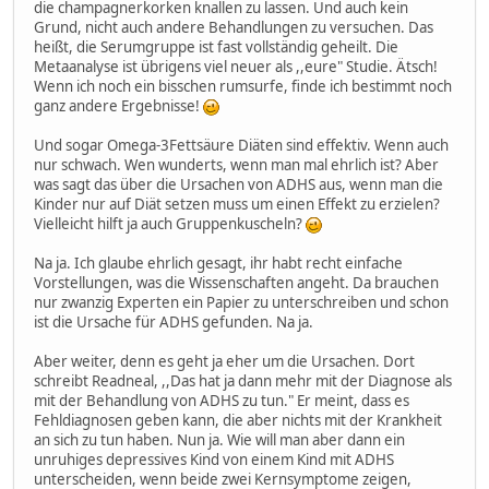
die champagnerkorken knallen zu lassen. Und auch kein
Grund, nicht auch andere Behandlungen zu versuchen. Das
heißt, die Serumgruppe ist fast vollständig geheilt. Die
Metaanalyse ist übrigens viel neuer als ,,eure" Studie. Ätsch!
Wenn ich noch ein bisschen rumsurfe, finde ich bestimmt noch
ganz andere Ergebnisse!
Und sogar Omega-3Fettsäure Diäten sind effektiv. Wenn auch
nur schwach. Wen wunderts, wenn man mal ehrlich ist? Aber
was sagt das über die Ursachen von ADHS aus, wenn man die
Kinder nur auf Diät setzen muss um einen Effekt zu erzielen?
Vielleicht hilft ja auch Gruppenkuscheln?
Na ja. Ich glaube ehrlich gesagt, ihr habt recht einfache
Vorstellungen, was die Wissenschaften angeht. Da brauchen
nur zwanzig Experten ein Papier zu unterschreiben und schon
ist die Ursache für ADHS gefunden. Na ja.
Aber weiter, denn es geht ja eher um die Ursachen. Dort
schreibt Readneal, ,,Das hat ja dann mehr mit der Diagnose als
mit der Behandlung von ADHS zu tun." Er meint, dass es
Fehldiagnosen geben kann, die aber nichts mit der Krankheit
an sich zu tun haben. Nun ja. Wie will man aber dann ein
unruhiges depressives Kind von einem Kind mit ADHS
unterscheiden, wenn beide zwei Kernsymptome zeigen,