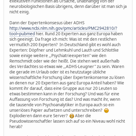
exekutiven Funktionen als Ursache, unabhängig von der
neurobiologischen Basis übrigens, denn darüber ist man sich ja
nicht einig.
Dann der Expertenkonsesus über ADHS
http://www.ncbi.nlm.nih.gov/pmc/articles/PMC2942810/?
tool=pubmed
hier. Rund 20 Experten aus ganz Europa haben
sich geeinigt. Da frage ich mich: Was ist mit den restlichen
vermutlich 200 Experten? In Deutschland gibt es wohl auch
Experten: Döpfner und Lehmkuhl und Lauth und Schlottke
sowie einige weitere ,,Psychiatrieexperten" wie den
Remschmidt oder wie der heißt. Die stehen weit außerhalb
des Verdachtes so etwas wie ,,ADHS-Leugner" zu sein. Waren
die gerade im Urlaub oder ist es heutzutage übliche
wissenschaftliche Forschung über Expertenkonsense zu lösen
an denen nur 20 Experten aus ganz Europa Anteil haben? Wie
kommt ihr darauf, dass eine Gruppe aus nur 20 Leuten so
etwas bestimmen kann in der Forschung? Und was für eine
Auffassung von Forschung ist das? Und was macht ihr, wenn
die tausende von Psychoanalytiker in Europa auch so ein
unseriöses Papier aufsetzen und unterschreiben?
Explodieren dann eure Server?
Aber die
Pseudowissenschaftler lassen sich auf so ein Niveau wohl nicht
herab?