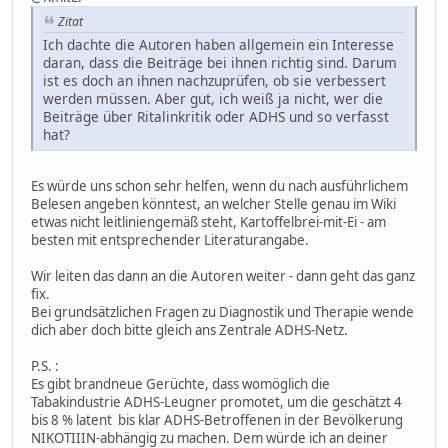
Zitat
Ich dachte die Autoren haben allgemein ein Interesse
daran, dass die Beiträge bei ihnen richtig sind. Darum
ist es doch an ihnen nachzuprüfen, ob sie verbessert
werden müssen. Aber gut, ich weiß ja nicht, wer die
Beiträge über Ritalinkritik oder ADHS und so verfasst
hat?
Es würde uns schon sehr helfen, wenn du nach ausführlichem
Belesen angeben könntest, an welcher Stelle genau im Wiki
etwas nicht leitliniengemäß steht, Kartoffelbrei-mit-Ei - am
besten mit entsprechender Literaturangabe.
Wir leiten das dann an die Autoren weiter - dann geht das ganz
fix.
Bei grundsätzlichen Fragen zu Diagnostik und Therapie wende
dich aber doch bitte gleich ans Zentrale ADHS-Netz.
P.S. :
Es gibt brandneue Gerüchte, dass womöglich die
Tabakindustrie ADHS-Leugner promotet, um die geschätzt 4
bis 8 % latent bis klar ADHS-Betroffenen in der Bevölkerung
NIKOTIIIN-abhängig zu machen. Dem würde ich an deiner