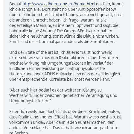
Bis auf
http://www.adhdeurope.eu/home.html
das hier, kenne
ich die schon alle. Dort steht nix über Antroposoffen bspw.
über die ihr berichtet? Und ich habe ja auch nicht gesagt, dass
die anderen Unrecht haben, ich frage, warum ihr alle
gegenteiligen Meinungen in einem Topf werft und sagt, die
haben alle keine Ahnung! Die Omega3Fettsäurer haben
sicherlich eine Ahnung, sonst würde die Diät ja nicht wirken.
Somit sind die schon mal ganz anders als die Scientologen.
Und der State of the art ist, ich zitiere: "Es ist noch wenig
erforscht, wie sich aus den Risikofaktoren selber bzw. deren
Wechselwirkung mit Umgebungsfaktoren im Verlauf der
kindlichen Hirnentwicklung der pathophysiologische
Hintergrund einer ADHS entwickelt, so dass derzeit lediglich
über entsprechende Korrelate berichtet werden kann."
"Aber auch hier bedarf es der weiteren Klärung zu
Wechselwirkungen zwischen genetischer Veranlagung und
Umgebungsfaktoren."
Eigentlich weiß man doch nichts über diese Krankheit, außer,
dass Ritalin einen hohen Effekt hat. Warum wieso weshalb, ist
vollkommen unklar. Aber dann jeden Runtermachen, der
andere Vorschläge hat. Das ist halt, wie ich anfangs schrieb:
reißerisch.