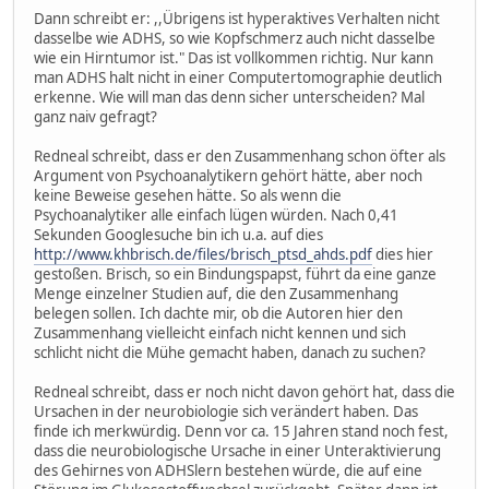
Dann schreibt er: ,,Übrigens ist hyperaktives Verhalten nicht
dasselbe wie ADHS, so wie Kopfschmerz auch nicht dasselbe
wie ein Hirntumor ist." Das ist vollkommen richtig. Nur kann
man ADHS halt nicht in einer Computertomographie deutlich
erkenne. Wie will man das denn sicher unterscheiden? Mal
ganz naiv gefragt?
Redneal schreibt, dass er den Zusammenhang schon öfter als
Argument von Psychoanalytikern gehört hätte, aber noch
keine Beweise gesehen hätte. So als wenn die
Psychoanalytiker alle einfach lügen würden. Nach 0,41
Sekunden Googlesuche bin ich u.a. auf dies
http://www.khbrisch.de/files/brisch_ptsd_ahds.pdf
dies hier
gestoßen. Brisch, so ein Bindungspapst, führt da eine ganze
Menge einzelner Studien auf, die den Zusammenhang
belegen sollen. Ich dachte mir, ob die Autoren hier den
Zusammenhang vielleicht einfach nicht kennen und sich
schlicht nicht die Mühe gemacht haben, danach zu suchen?
Redneal schreibt, dass er noch nicht davon gehört hat, dass die
Ursachen in der neurobiologie sich verändert haben. Das
finde ich merkwürdig. Denn vor ca. 15 Jahren stand noch fest,
dass die neurobiologische Ursache in einer Unteraktivierung
des Gehirnes von ADHSlern bestehen würde, die auf eine