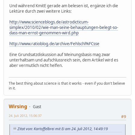
Und während KmitE gerade am belesen ist, ergänze ich die
Lektüre durch zwei weitere Links:
http://www.scienceblogs.de/astrodicticum-
simplex/2010/02/wie-man-seine-behauptungen-belegt-so-
dass-man-ernst-genommen-wird.php
http://www.ratioblog.de/archive/Fehlschl%FCsse
Eine Grundsatzdiskussion auf Meinungsbasis mag zwar
unterhaltsam und aufschlussreich sein, dem Artikel wird es
aber vermutlich nicht helfen.
The best thing about science is that it works - even if you don't believe
in it.
Wirsing
Gast
24. Juli 2012, 15:06:37
#9
Zitat von: Kartoffelbrei mit Ei am 24. Juli 2012, 14:49:19