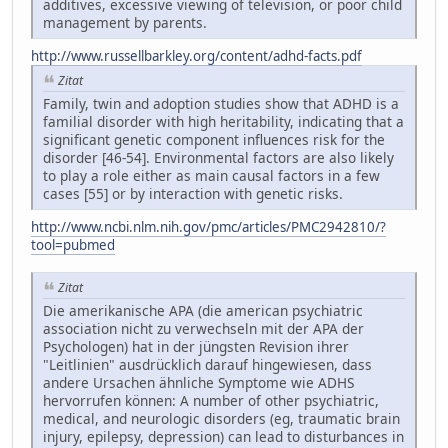
additives, excessive viewing of television, or poor child
management by parents.
http://www.russellbarkley.org/content/adhd-facts.pdf
Zitat
Family, twin and adoption studies show that ADHD is a
familial disorder with high heritability, indicating that a
significant genetic component influences risk for the
disorder [46-54]. Environmental factors are also likely
to play a role either as main causal factors in a few
cases [55] or by interaction with genetic risks.
http://www.ncbi.nlm.nih.gov/pmc/articles/PMC2942810/?
tool=pubmed
Zitat
Die amerikanische APA (die american psychiatric
association nicht zu verwechseln mit der APA der
Psychologen) hat in der jüngsten Revision ihrer
"Leitlinien" ausdrücklich darauf hingewiesen, dass
andere Ursachen ähnliche Symptome wie ADHS
hervorrufen können: A number of other psychiatric,
medical, and neurologic disorders (eg, traumatic brain
injury, epilepsy, depression) can lead to disturbances in