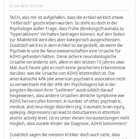
23. Juli 2012, 23:51:04
TACH, also mir ist aufgefallen, dass die Artikel wirklich etwas
"reißerisch" geschrieben wurden. So steht es doch in der
Psychologie außer Frage, dass frühe (Bindungs)Traumata zu
"hyperaktivem" Verhalten beitragen können. Auf den Seiten
zur Ritalinkritik wird dies aber kategorisch ausgeschlossen.
Zusätzlich wird es in dem Artikel so dargestellt, als wenn die
Psychiatrie und die Neurowissenschaften eine Ursache für
ADHS gefunden hätten. Diese sichere neurobiologische
Ursache veränderte sich, allein in den letzten 15 Jahren zwei
Mal. Auch heute gibt es noch keine gesicherten Erkenntnisse
darüber, was die Ursache von ADHS letztendlich ist. Die
amerikanische APA (die american psychiatric association nicht
zu verwechseln mit der APA der Psychologen) hat in der
jüngsten Revision ihrer "Leitlinien" ausdrücklich darauf
hingewiesen, dass andere Ursachen ähnliche Symptome wie
ADHS hervorrufen können: A number of other psychiatric,
medical, and neurologic disorders (eg, traumatic brain injury,
epilepsy, depression) can lead to disturbances in attention
and/or activity level. Ist es unter diesen Voraussetzungen nicht
möglich, dass zuviele Kinder die Diagnose, ADHS bekommen?
Zusätzlich sagen die meisten Kritiker doch auch nicht, dass