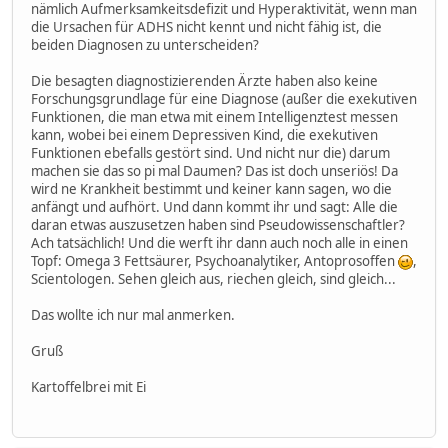
nämlich Aufmerksamkeitsdefizit und Hyperaktivität, wenn man
die Ursachen für ADHS nicht kennt und nicht fähig ist, die
beiden Diagnosen zu unterscheiden?
Die besagten diagnostizierenden Ärzte haben also keine
Forschungsgrundlage für eine Diagnose (außer die exekutiven
Funktionen, die man etwa mit einem Intelligenztest messen
kann, wobei bei einem Depressiven Kind, die exekutiven
Funktionen ebefalls gestört sind. Und nicht nur die) darum
machen sie das so pi mal Daumen? Das ist doch unseriös! Da
wird ne Krankheit bestimmt und keiner kann sagen, wo die
anfängt und aufhört. Und dann kommt ihr und sagt: Alle die
daran etwas auszusetzen haben sind Pseudowissenschaftler?
Ach tatsächlich! Und die werft ihr dann auch noch alle in einen
Topf: Omega 3 Fettsäurer, Psychoanalytiker, Antoprosoffen
,
Scientologen. Sehen gleich aus, riechen gleich, sind gleich...
Das wollte ich nur mal anmerken.
Gruß
Kartoffelbrei mit Ei