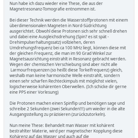
Nun habe ich dazu wieder eine These, die aus der
Magnetresonanz-Tomografie entnommen ist.
Bei dieser Technik werden die Wasserstoffprotonen mit einem
überdimensionalen Magneten in Nord-Südrichtung
ausgerichtet. Obwohl diese Protonen sich sehr schnell drehen
und dabei eine Ausgleichsdrehung (Spin? es ist spät -
Drehimpulserhaltungssatz) vollziehen, deren
Umdrehungsfrequenz bei ca 100 MHz liegt, können diese mit
der gleichen Frequenz, die man im 90 Grad Winkel zur
Magnetsausrichtung einstrahlt in Resonanz gebracht werden.
Wegen der chemischen Verschiebung sind aber nicht alle
Larmourfrequenzen (so heißt diese Torkelfrequenz) gleich,
weshalb man keine harmonische Welle einstrahlt, sondern
einen sehr scharfen Rechteckimpuls mit möglichst vielen,
logischerweise kohärenten Oberwellen. (Ich schicke dir gerne
eine PPS einer Vorlesung)
Die Protonen machen einen Spinflip und benötigen sage und
schreibe 2 Sekunden (zwei Sekunden!!!) um wieder in die alte
Ausgangsstellung zu präzisieren (zurückzutorkeln).
Nun meine These: Behandelt man Wasser mit kohärent
bestrahlter Materie, wird per magnetischer Kopplung diese
Kohärenz auf das Wasser und auch auf die