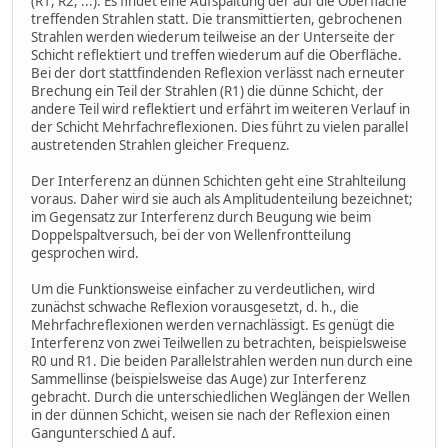
(R1, R2, ...). Es findet eine Aufspaltung der auf die Oberfläche
treffenden Strahlen statt. Die transmittierten, gebrochenen
Strahlen werden wiederum teilweise an der Unterseite der
Schicht reflektiert und treffen wiederum auf die Oberfläche.
Bei der dort stattfindenden Reflexion verlässt nach erneuter
Brechung ein Teil der Strahlen (R1) die dünne Schicht, der
andere Teil wird reflektiert und erfährt im weiteren Verlauf in
der Schicht Mehrfachreflexionen. Dies führt zu vielen parallel
austretenden Strahlen gleicher Frequenz.
Der Interferenz an dünnen Schichten geht eine Strahlteilung
voraus. Daher wird sie auch als Amplitudenteilung bezeichnet;
im Gegensatz zur Interferenz durch Beugung wie beim
Doppelspaltversuch, bei der von Wellenfrontteilung
gesprochen wird.
Um die Funktionsweise einfacher zu verdeutlichen, wird
zunächst schwache Reflexion vorausgesetzt, d. h., die
Mehrfachreflexionen werden vernachlässigt. Es genügt die
Interferenz von zwei Teilwellen zu betrachten, beispielsweise
R0 und R1. Die beiden Parallelstrahlen werden nun durch eine
Sammellinse (beispielsweise das Auge) zur Interferenz
gebracht. Durch die unterschiedlichen Weglängen der Wellen
in der dünnen Schicht, weisen sie nach der Reflexion einen
Gangunterschied Δ auf.