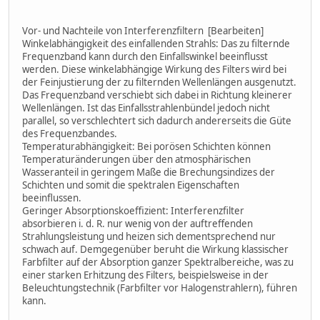
Vor- und Nachteile von Interferenzfiltern [Bearbeiten]
Winkelabhängigkeit des einfallenden Strahls: Das zu filternde
Frequenzband kann durch den Einfallswinkel beeinflusst
werden. Diese winkelabhängige Wirkung des Filters wird bei
der Feinjustierung der zu filternden Wellenlängen ausgenutzt.
Das Frequenzband verschiebt sich dabei in Richtung kleinerer
Wellenlängen. Ist das Einfallsstrahlenbündel jedoch nicht
parallel, so verschlechtert sich dadurch andererseits die Güte
des Frequenzbandes.
Temperaturabhängigkeit: Bei porösen Schichten können
Temperaturänderungen über den atmosphärischen
Wasseranteil in geringem Maße die Brechungsindizes der
Schichten und somit die spektralen Eigenschaften
beeinflussen.
Geringer Absorptionskoeffizient: Interferenzfilter
absorbieren i. d. R. nur wenig von der auftreffenden
Strahlungsleistung und heizen sich dementsprechend nur
schwach auf. Demgegenüber beruht die Wirkung klassischer
Farbfilter auf der Absorption ganzer Spektralbereiche, was zu
einer starken Erhitzung des Filters, beispielsweise in der
Beleuchtungstechnik (Farbfilter vor Halogenstrahlern), führen
kann.