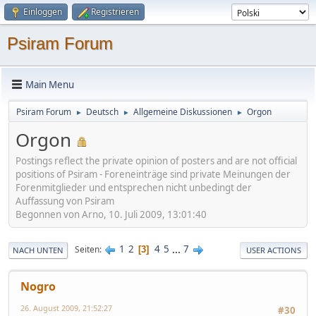
Einloggen
Registrieren
Psiram Forum
Main Menu
Psiram Forum
Deutsch
Allgemeine Diskussionen
Orgon
►
►
►
Orgon
Postings reflect the private opinion of posters and are not official
positions of Psiram - Foreneinträge sind private Meinungen der
Forenmitglieder und entsprechen nicht unbedingt der
Auffassung von Psiram
Begonnen von Arno, 10. Juli 2009, 13:01:40
1
2
4
5
...
7
Seiten
3
NACH UNTEN
USER ACTIONS
Nogro
26. August 2009, 21:52:27
#30