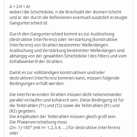
Δ = 2nl + Δr
wobei l die Schichtdicke, n die Brechzahl der dünnen Schicht
und Δr der durch die Reflexionen eventuell zusätzlich erzeugte
Gangunterschied ist.
Durch den Gangunterschied kommt es zur Auslöschung
(destruktive Interferenz) oder Verstärkung (konstruktive
Interferenz) von Strahlen bestimmter Wellenlängen.
Auslöschung und Verstärkung bestimmter Wellenlängen sind
abhängig von der gewählten Schichtdicke l des Filters und vom
Einfallswinkel θ der Strahlen.
Damit es zur vollständigen konstruktiven und/oder
destruktiven Interferenz kommen kann, müssen folgende
Bedingungen erfüllt werden:
Die interferierenden Strahlen müssen dicht nebeneinander
parallel verlaufen und kohärent sein. Diese Bedingung ist für
die Teilstrahlen (T1) und (T2) sowie die Teilstrahlen (R1) und
(R2) gegeben.
Die Amplituden der Teilstrahlen müssen gleich groß sein.
Die Phasenverschiebung muss
(2n−1)·180° (mit n= 1,2,3,4, ...) für destruktive Interferenz
oder