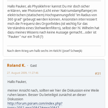
Hallo Pauker, als Physiklehrer kannst Du mir doch sicher
erklären, wie Photonen (Licht einer Natriumdampflampe) im
elektrischen (statischem) Hochspannungsfeld "im Radius von
360 grad" gebeugt werden können. Ansonsten interressiert
mich die Frequenz des Orgonfeldes (ist wichtig für das
Verständnis eines Stehwellenfilters), selbst der hl. Wilhelm hat
dazu meines Wissens nach keine Aussage gemacht...oder ist
"Pauker" nur ein Troll (?)
Nach dem Krieg um halb sechs im Kelch! (Josef Schwejk)
Roland K.
Gast
27. August 2009, 11:27:46
#31
Hallo Pauker,
meiner Ansicht nach, sollten wir hier die Diskussion eine Weile
ruhen lassen. Besser Du beteiligst zunächst an dieser
Diskussion
http://forum.psiram.com/index.php?
topic=2052.msg20847#msg20847