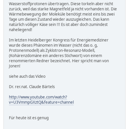
Wasserstoffprotonen übertragen. Diese torkeln aber nicht
zurück, weil das starke Magnetfeld ja nicht vorhanden ist. Die
Wärmebewegung der Moleküle benötigt meist eins bis zwei
Tage um diesen Zustand wieder auszugleichen. Das kann
natürlich völliger Käse sein !!! Es ist aber doch zumindest
naheliegend!
Im letzten Heidelberger Kongress für Energiemediziner
wurde dieses Phänomen im Wasser (nicht das o. g,
Protonenmodell) als Zyklotron-Resonanz-Modell,
(Kohärenzdomäne ein anderes Stichwort) von einem
renommierten Redner bezeichnet. Hier spricht man von
Jonen!
siehe auch das Video
Dr. rer.nat. Claude Bärtels
http://www.youtube.com/watch?
v=U3VmmpGXztQ&feature=channel
Für heute ist es genug