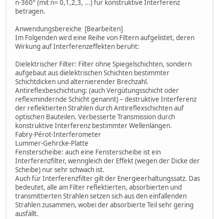
n·360° (mit n= 0,1,2,3, ...) für konstruktive Interferenz
betragen.
Anwendungsbereiche [Bearbeiten]
Im Folgenden wird eine Reihe von Filtern aufgelistet, deren
Wirkung auf Interferenzeffekten beruht:
Dielektrischer Filter: Filter ohne Spiegelschichten, sondern
aufgebaut aus dielektrischen Schichten bestimmter
Schichtdicken und alternierender Brechzahl.
Antireflexbeschichtung: (auch Vergütungsschicht oder
reflexmindernde Schicht genannt) – destruktive Interferenz
der reflektierten Strahlen durch Antireflexschichten auf
optischen Bauteilen. Verbesserte Transmission durch
konstruktive Interferenz bestimmter Wellenlängen.
Fabry-Pérot-Interferometer
Lummer-Gehrcke-Platte
Fensterscheibe: auch eine Fensterscheibe ist ein
Interferenzfilter, wenngleich der Effekt (wegen der Dicke der
Scheibe) nur sehr schwach ist.
Auch für Interferenzfilter gilt der Energieerhaltungssatz. Das
bedeutet, alle am Filter reflektierten, absorbierten und
transmittierten Strahlen setzen sich aus den einfallenden
Strahlen zusammen, wobei der absorbierte Teil sehr gering
ausfällt.