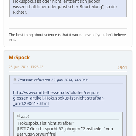
Hokuspokus ist oder nicht, entzieht sich jedoch
wissenschaftlicher oder juristischer Beurteilung", so der
Richter.
The best thing about science is that it works - even if you don't believe
in it.
MrSpock
23. Juni 2014, 13:23:42
#901
Zitat von: celsus am 22. Juni 2014, 14:13:31
http://www.mittelhessen.de/lokales/region-
giessen_artikel,-Hokuspokus-ist-nicht-strafbar-
_arid,290617.html
Zitat
"Hokuspokus ist nicht strafbar"
JUSTIZ Gericht spricht 62-jährigen "Geistheiler" von
Betrugs-Vorwurf frei