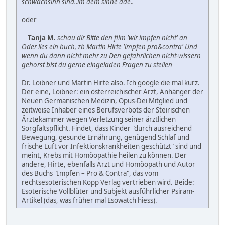
schwachsinn sind..im dem sinne ade..
oder
Tanja M.
schau dir Bitte den film 'wir impfen nicht' an
Oder lies ein buch, zb Martin Hirte 'impfen pro&contra' Und
wenn du dann nicht mehr zu Den gefährlichen nicht-wissern
gehörst bist du gerne eingeladen Fragen zu stellen
Dr. Loibner und Martin Hirte also. Ich google die mal kurz.
Der eine, Loibner: ein österreichischer Arzt, Anhänger der
Neuen Germanischen Medizin, Opus-Dei Mitglied und
zeitweise Inhaber eines Berufsverbots der Steirischen
Ärztekammer wegen Verletzung seiner ärztlichen
Sorgfaltspflicht. Findet, dass Kinder "durch ausreichend
Bewegung, gesunde Ernährung, genügend Schlaf und
frische Luft vor Infektionskrankheiten geschützt" sind und
meint, Krebs mit Homöopathie heilen zu können. Der
andere, Hirte, ebenfalls Arzt und Homöopath und Autor
des Buchs "Impfen – Pro & Contra", das vom
rechtsesoterischen Kopp Verlag vertrieben wird. Beide:
Esoterische Vollblüter und Subjekt ausführlicher Psiram-
Artikel (das, was früher mal Esowatch hiess).