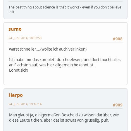
The best thing about science is that it works - even if you don't believe
in it.
sumo
24. Juni 2014, 18:03:58
#908
warst schneller....(wollte ich auch verlinken)
Ich habe mir das komplett durchgelesen, und dort taucht alles
an Flachsinn auf, was hier allgemein bekannt ist.
Lohnt sich!
Harpo
24. Juni 2014, 19:16:14
#909
Man glaubt ja, einigermaßen Bescheid zu wissen darüber, wie
diese Leute ticken, aber das ist sowas von gruselig, puh.