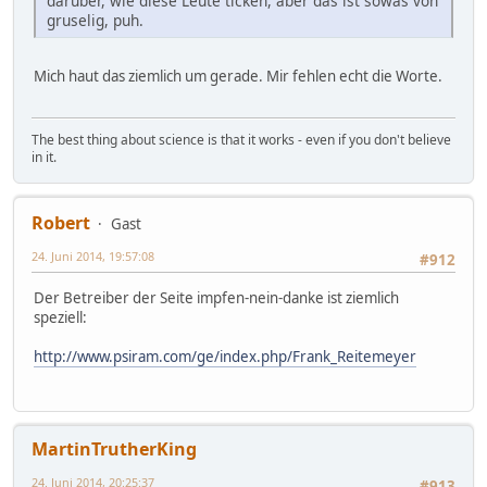
darüber, wie diese Leute ticken, aber das ist sowas von
gruselig, puh.
Mich haut das ziemlich um gerade. Mir fehlen echt die Worte.
The best thing about science is that it works - even if you don't believe
in it.
Robert
Gast
24. Juni 2014, 19:57:08
#912
Der Betreiber der Seite impfen-nein-danke ist ziemlich
speziell:
http://www.psiram.com/ge/index.php/Frank_Reitemeyer
MartinTrutherKing
24. Juni 2014, 20:25:37
#913