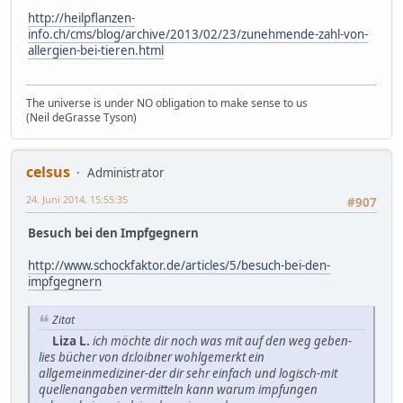
http://heilpflanzen-
info.ch/cms/blog/archive/2013/02/23/zunehmende-zahl-von-
allergien-bei-tieren.html
The universe is under NO obligation to make sense to us
(Neil deGrasse Tyson)
celsus
Administrator
24. Juni 2014, 15:55:35
#907
Besuch bei den Impfgegnern
http://www.schockfaktor.de/articles/5/besuch-bei-den-
impfgegnern
Zitat
Liza L.
ich möchte dir noch was mit auf den weg geben-
lies bücher von dr.loibner wohlgemerkt ein
allgemeinmediziner-der dir sehr einfach und logisch-mit
quellenangaben vermitteln kann warum impfungen