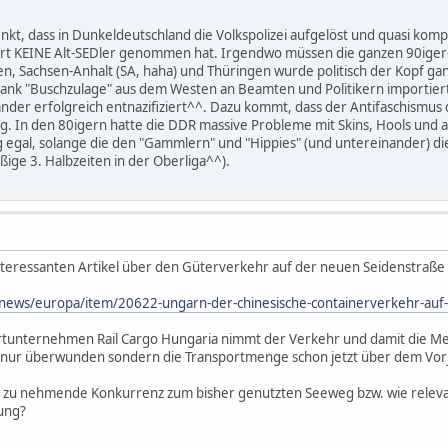
t, dass in Dunkeldeutschland die Volkspolizei aufgelöst und quasi kom
ort KEINE Alt-SEDler genommen hat. Irgendwo müssen die ganzen 90iger-
 Sachsen-Anhalt (SA, haha) und Thüringen wurde politisch der Kopf ganz
dank "Buschzulage" aus dem Westen an Beamten und Politikern importiert 
der erfolgreich entnazifiziert^^. Dazu kommt, dass der Antifaschismus d
g. In den 80igern hatte die DDR massive Probleme mit Skins, Hools und an
g egal, solange die den "Gammlern" und "Hippies" (und untereinander) die
ige 3. Halbzeiten in der Oberliga^^).
nteressanten Artikel über den Güterverkehr auf der neuen Seidenstraße
/news/europa/item/20622-ungarn-der-chinesische-containerverkehr-auf-
tunternehmen Rail Cargo Hungaria nimmt der Verkehr und damit die Men
t nur überwunden sondern die Transportmenge schon jetzt über dem Vorja
nst zu nehmende Konkurrenz zum bisher genutzten Seeweg bzw. wie relevan
nung?