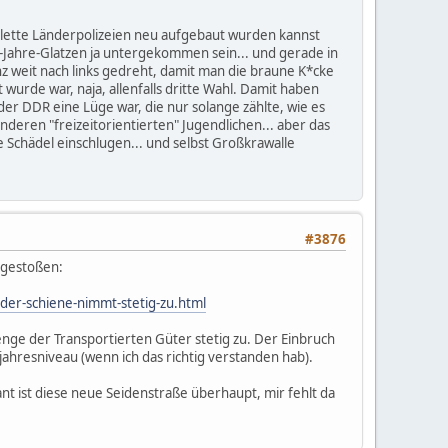
plette Länderpolizeien neu aufgebaut wurden kannst
Jahre-Glatzen ja untergekommen sein... und gerade in
 weit nach links gedreht, damit man die braune K*cke
wurde war, naja, allenfalls dritte Wahl. Damit haben
er DDR eine Lüge war, die nur solange zählte, wie es
deren "freizeitorientierten" Jugendlichen... aber das
 Schädel einschlugen... und selbst Großkrawalle
#3876
 gestoßen:
der-schiene-nimmt-stetig-zu.html
ge der Transportierten Güter stetig zu. Der Einbruch
hresniveau (wenn ich das richtig verstanden hab).
t ist diese neue Seidenstraße überhaupt, mir fehlt da