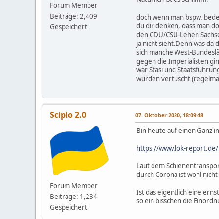
Forum Member
Beiträge: 2,409
doch wenn man bspw. bedenk
du dir denken, dass man d
Gespeichert
den CDU/CSU-Lehen Sachsen,
ja nicht sieht.Denn was da 
sich manche West-Bundeslän
gegen die Imperialisten gin
war Stasi und Staatsführun
wurden vertuscht (regelmäß
Scipio 2.0
07. Oktober 2020, 18:09:48
Bin heute auf einen Ganz i
https://www.lok-report.de
Laut dem Schienentranspor
durch Corona ist wohl nich
Forum Member
Ist das eigentlich eine er
Beiträge: 1,234
so ein bisschen die Einord
Gespeichert