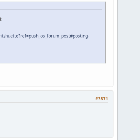
i:
witzhuette?ref=push_os_forum_post#posting-
#3871