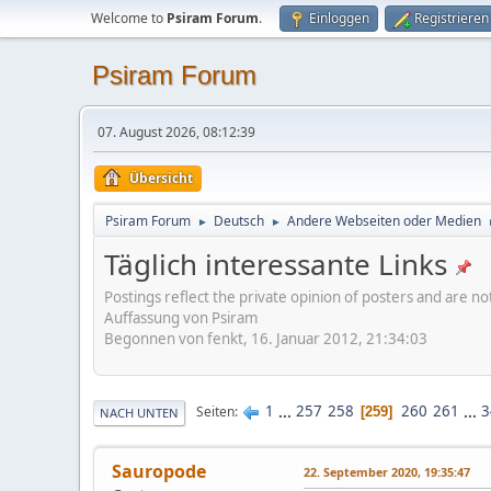
Welcome to
Psiram Forum
.
Einloggen
Registrieren
Psiram Forum
07. August 2026, 08:12:39
Übersicht
Psiram Forum
Deutsch
Andere Webseiten oder Medien
►
►
Täglich interessante Links
Postings reflect the private opinion of posters and are n
Auffassung von Psiram
Begonnen von fenkt, 16. Januar 2012, 21:34:03
1
...
257
258
260
261
...
3
Seiten
259
NACH UNTEN
Sauropode
22. September 2020, 19:35:47