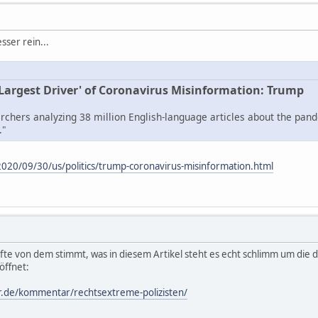
sser rein...
 Largest Driver' of Coronavirus Misinformation: Trump
archers analyzing 38 million English-language articles about the pan
."
020/09/30/us/politics/trump-coronavirus-misinformation.html
fte von dem stimmt, was in diesem Artikel steht es echt schlimm um die de
öffnet:
r.de/kommentar/rechtsextreme-polizisten/