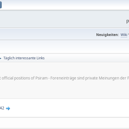
P
Neuigkeiten:
Wiki
Täglich interessante Links
►
ot official positions of Psiram - Foreneinträge sind private Meinungen d
42