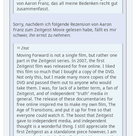
von Aaron Franz, das all meine Bedenken recht gut
zusammenfasst.
Sorry, nachdem ich folgende Rezension von Aaron
Franz zum Zeitgeist Movie gelesen habe, fällt es mir
schwer, ihn ernst zu nehmen:
Zitat
Moving Forward is not a single film, but rather one
part in the Zeitgeist series. In 2007, the first
Zeitgeist film was released for free online. I liked
this film so much that I bought a copy of the DVD.
Not only this, but I made many more copies of the
DVD and passed them out to anyone who would
take them. I was, for lack of a better term, a fan of
Zeitgeist, and of independent "truth" media in
general. The release of these documentaries for
free online inspired me to make my own film, The
Age of Transitions, and put it up for free so that
everyone could watch it. The boost that Zeitgeist
gave to independent media, and independent
thought is a wonderful thing. I still appreciate the
first Zeitgeist as a standalone piece however, I am