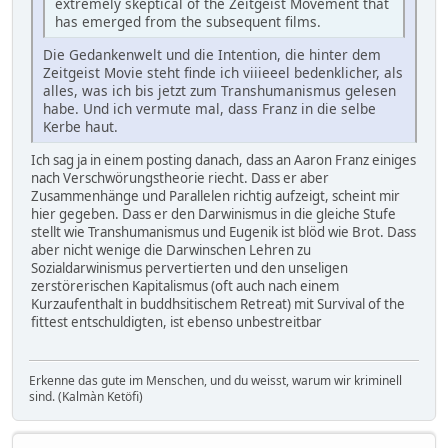
extremely skeptical of the Zeitgeist Movement that
has emerged from the subsequent films.
Die Gedankenwelt und die Intention, die hinter dem
Zeitgeist Movie steht finde ich viiieeel bedenklicher, als
alles, was ich bis jetzt zum Transhumanismus gelesen
habe. Und ich vermute mal, dass Franz in die selbe
Kerbe haut.
Ich sag ja in einem posting danach, dass an Aaron Franz einiges
nach Verschwörungstheorie riecht. Dass er aber
Zusammenhänge und Parallelen richtig aufzeigt, scheint mir
hier gegeben. Dass er den Darwinismus in die gleiche Stufe
stellt wie Transhumanismus und Eugenik ist blöd wie Brot. Dass
aber nicht wenige die Darwinschen Lehren zu
Sozialdarwinismus pervertierten und den unseligen
zerstörerischen Kapitalismus (oft auch nach einem
Kurzaufenthalt in buddhsitischem Retreat) mit Survival of the
fittest entschuldigten, ist ebenso unbestreitbar
Erkenne das gute im Menschen, und du weisst, warum wir kriminell
sind. (Kalmàn Ketöfi)