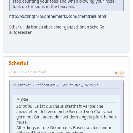
stop counting your toes and when blowing your nose,
look up for signs in the heavens.
http://cuttingthroughthematrix.com/chemtrails.html
Scharlui, da bist du aber einer ganz schönen Scheiße
aufgesessen
Scharlui
23. Januar 2012, 18:26:43
#567
Zitat von: P.Stibbons am 23. Januar 2012, 18:19:51
Zitat
Scharlui:
Es ist durchaus statthaft Vergleiche
anzustellen. Ich vergleiche Bernard von Clairvaux
gern mit Bin laden, der bei dem abgekupfert haben
muss.
Allerdings ist die Diktion des Bösch so abgrundtief
blöd und hetzerisch, aus jeglichem