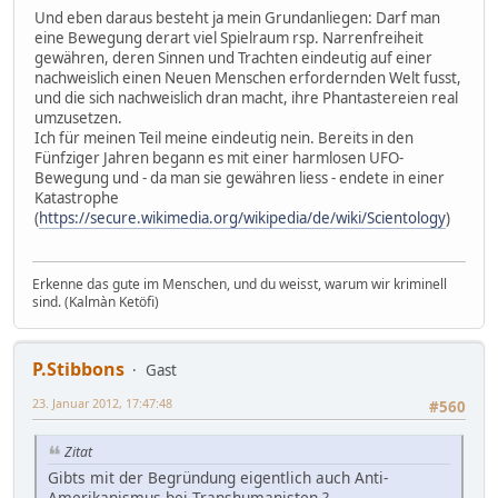
Und eben daraus besteht ja mein Grundanliegen: Darf man
eine Bewegung derart viel Spielraum rsp. Narrenfreiheit
gewähren, deren Sinnen und Trachten eindeutig auf einer
nachweislich einen Neuen Menschen erfordernden Welt fusst,
und die sich nachweislich dran macht, ihre Phantastereien real
umzusetzen.
Ich für meinen Teil meine eindeutig nein. Bereits in den
Fünfziger Jahren begann es mit einer harmlosen UFO-
Bewegung und - da man sie gewähren liess - endete in einer
Katastrophe
(
https://secure.wikimedia.org/wikipedia/de/wiki/Scientology
)
Erkenne das gute im Menschen, und du weisst, warum wir kriminell
sind. (Kalmàn Ketöfi)
P.Stibbons
Gast
23. Januar 2012, 17:47:48
#560
Zitat
Gibts mit der Begründung eigentlich auch Anti-
Amerikanismus bei Transhumanisten ?