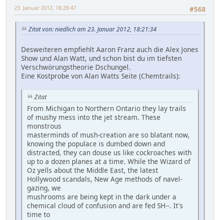
23. Januar 2012, 18:28:47
#568
Zitat von: niedlich am 23. Januar 2012, 18:21:34
Desweiteren empfiehlt Aaron Franz auch die Alex Jones
Show und Alan Watt, und schon bist du im tiefsten
Verschwörungstheorie Dschungel.
Eine Kostprobe von Alan Watts Seite (Chemtrails):
Zitat
From Michigan to Northern Ontario they lay trails
of mushy mess into the jet stream. These
monstrous
masterminds of mush-creation are so blatant now,
knowing the populace is dumbed down and
distracted, they can douse us like cockroaches with
up to a dozen planes at a time. While the Wizard of
Oz yells about the Middle East, the latest
Hollywood scandals, New Age methods of navel-
gazing, we
mushrooms are being kept in the dark under a
chemical cloud of confusion and are fed SH--. It's
time to