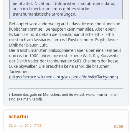
beinhaltet. Nicht nur Utilitaristen sind übrigens dafür,
auch im Libertarianismus gibt es starke
transhumanistische Strömungen.
Behauptet wird anderweitig auch, dass die erde hohl und von
kubischer Form sei. Behaupten kann man alles. Aber eben:
Es kann sie nicht geben die transhumanistische Ethik. Ethik
misst sich am fassbaren, am real Existierenden. Es gibt keine
Ethik der blauen Luft.
Die Transhumanisten philosophieren aber über eine real heut
und real in 1000 Jahren nie existiernede Welt. Ray Kurzweil ist
der Darth Vader der tranhumanen SciFi. Chalmers der kesse
Luke Skywalker. Die brauchen keine Ethik, die brauchen
Tachyonen
(
https://secure.wikimedia.org/wikipedia/de/wiki/Tachyonen
)
Erkenne das gute im Menschen, und du weisst, warum wir kriminell
sind. (Kalmàn Ketöfi)
Scharlui
23. Januar 2012, 17:33:11
#559