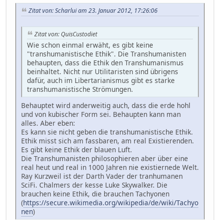
Zitat von: Scharlui am 23. Januar 2012, 17:26:06
Zitat von: QuisCustodiet
Wie schon einmal erwäht, es gibt keine
"transhumanistische Ethik". Die Transhumanisten
behaupten, dass die Ethik den Transhumanismus
beinhaltet. Nicht nur Utilitaristen sind übrigens
dafür, auch im Libertarianismus gibt es starke
transhumanistische Strömungen.
Behauptet wird anderweitig auch, dass die erde hohl
und von kubischer Form sei. Behaupten kann man
alles. Aber eben:
Es kann sie nicht geben die transhumanistische Ethik.
Ethik misst sich am fassbaren, am real Existierenden.
Es gibt keine Ethik der blauen Luft.
Die Transhumanisten philosophieren aber über eine
real heut und real in 1000 Jahren nie existiernede Welt.
Ray Kurzweil ist der Darth Vader der tranhumanen
SciFi. Chalmers der kesse Luke Skywalker. Die
brauchen keine Ethik, die brauchen Tachyonen
(
https://secure.wikimedia.org/wikipedia/de/wiki/Tachyo
nen
)