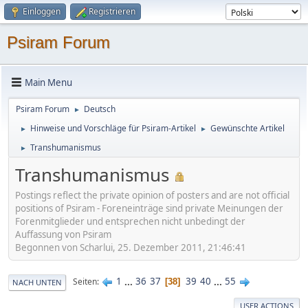
Einloggen
Registrieren
Psiram Forum
Main Menu
Psiram Forum
Deutsch
►
Hinweise und Vorschläge für Psiram-Artikel
Gewünschte Artikel
►
►
Transhumanismus
►
Transhumanismus
Postings reflect the private opinion of posters and are not official
positions of Psiram - Foreneinträge sind private Meinungen der
Forenmitglieder und entsprechen nicht unbedingt der
Auffassung von Psiram
Begonnen von Scharlui, 25. Dezember 2011, 21:46:41
1
...
36
37
39
40
...
55
Seiten
38
NACH UNTEN
USER ACTIONS