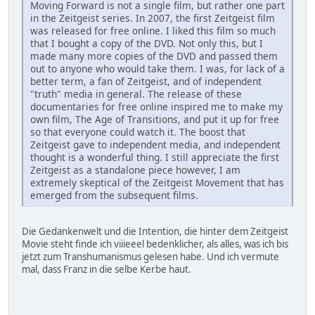
Moving Forward is not a single film, but rather one part
in the Zeitgeist series. In 2007, the first Zeitgeist film
was released for free online. I liked this film so much
that I bought a copy of the DVD. Not only this, but I
made many more copies of the DVD and passed them
out to anyone who would take them. I was, for lack of a
better term, a fan of Zeitgeist, and of independent
"truth" media in general. The release of these
documentaries for free online inspired me to make my
own film, The Age of Transitions, and put it up for free
so that everyone could watch it. The boost that
Zeitgeist gave to independent media, and independent
thought is a wonderful thing. I still appreciate the first
Zeitgeist as a standalone piece however, I am
extremely skeptical of the Zeitgeist Movement that has
emerged from the subsequent films.
Die Gedankenwelt und die Intention, die hinter dem Zeitgeist
Movie steht finde ich viiieeel bedenklicher, als alles, was ich bis
jetzt zum Transhumanismus gelesen habe. Und ich vermute
mal, dass Franz in die selbe Kerbe haut.