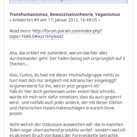
Transhumanismus, Bewusstseinstheorie, Veganismus
« Antworten #9 am: 17. Januar 2012, 16:49:05 »
Read more:
http://forum.psiram.com/index.php?
topic=7686.0#ixzz1kHylxsd2
Aha, das erklärt mir zumindest, warum das hier alles
durcheinander geht: Der Faden bezog sich ursprünglich auf 3
Themen...
Also, Custos, du hast mit dieser Hochschulgruppe nichts zu
tun? Hast dich nur zeitgleich mit Adriano hier eingeloggt?
Argumentierst für ihn, weil er jetzt gesperrt ist?
Falls ihr hier doch gemeinsam unter einem Nick schreibt,
würde ich mich sehr dafür einsetzen, dass du auch gesperrt
wirst - und notfalls auch jeder andere, der mit dieser Diktion
und rhetorischen Hasen-Hakenschlägen in eurem Sinne
postet.
Nicht weil ich der Diskussion ausweichen will - die in manchen
Teilen sogar überraschend produktiv verlief - sondern weil ich
es als einen Bruch von Basics der Forenetikette betrachte.