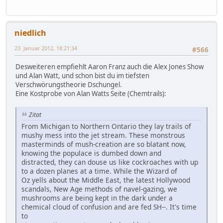
niedlich
23. Januar 2012, 18:21:34
#566
Desweiteren empfiehlt Aaron Franz auch die Alex Jones Show
und Alan Watt, und schon bist du im tiefsten
Verschwörungstheorie Dschungel.
Eine Kostprobe von Alan Watts Seite (Chemtrails):
Zitat
From Michigan to Northern Ontario they lay trails of
mushy mess into the jet stream. These monstrous
masterminds of mush-creation are so blatant now,
knowing the populace is dumbed down and
distracted, they can douse us like cockroaches with up
to a dozen planes at a time. While the Wizard of
Oz yells about the Middle East, the latest Hollywood
scandals, New Age methods of navel-gazing, we
mushrooms are being kept in the dark under a
chemical cloud of confusion and are fed SH--. It's time
to