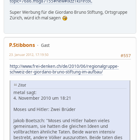
topic=7686.msg87155#new#ixzz1kIFircoC
Super Werbung für die Giordano Bruno Stiftung, Ortsgruppe
Zürich, würd ich mal sagen
P.Stibbons
Gast
23. Januar 2012, 17:19:50
#557
http://www.frei-denken.ch/de/2010/06/regionalgruppe-
schweiz-der-giordano-bruno-stiftung-im-aufbau/
Zitat
metal sagt:
4. November 2010 um 18:21
Moses und Hitler: Zwei Brüder
Jakob Boetszch: "Moses und Hitler haben vieles
gemeinsam, sie hatten die gleichen Ideen und
vollbrachten ähnliche Taten. Beide waren intensiv
bestrebt, andere Völker auszurotten. Beide taten dies