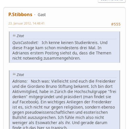
P.Stibbons
Gast
23. Januar 2012, 14:48:41
#555
Zitat
QuisCustodiet:
Ich kenne keinen Studienkreis. Und
diese Frage kam schon mindestens drei Mal. In
Adrianos erstem Posting siehst du, dass die Themen
nicht notwendig zusammengehören.
Zitat
Adriano:
Noch was: Vielleicht sind euch die Freidenker
und die Giordano Bruno Stiftung bekannt. Ich bin dort
Aktivmitglied, habe in Zürich die Hochschulgruppe "frei
denken" mitgegründet und präsidiert (man findet sie
auf Facebook). Ein wichtiges Anliegen der Freidenker
ist es, sich nicht nur gegen religiösen, sondern ebenso
gegen pseudowissenschaftlichen und esoterischen
Bullshit auszusprechen. Ich fühle mich also nicht
weniger als Esowatcher als ihr. Und gerade darum
finde ich das hier so tragisch.