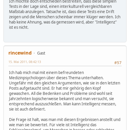
Ich möchte doch entschieden bestreiten, dass diese simplen
Tests in der Lage sind, einen interkulturell vergleichbaren
Maßstab anzulegen. Tatsache ist, dass diese Tests eine Drift
zeigen und die Menschen scheinbar immer klüger werden. Ich
hab keine Ahnung, was da gemessen wird, aber "Intelligenz"
ist es nicht.
rincewind
Gast
15. Mai 2011, 08:42:13
#57
Ich hab mich mal mit einem befreundeten
Medizinpsychologen über dieses Thema unterhalten.
Ungefähr mit den gleichen Argumenten, wie sie in den letzten
Posts aufgetaucht sind. Er hat mir gehörig den Kopf
gewaschen. All die Bedenken und Probleme sind wohl seit
Jahrzehnten logischerweise bekannt und man versucht, sie
entsprechend auszuschleßen. Man kann Intelligenz messen,
sie ist auch definiert.
Die Frage ist halt, was man mit diesen Ergebnissen anstellt und
wie man sie bewertet. Für viele ist Intelligenz das
Schlüsselmerkmal, um Menschen in besser oder schlechter