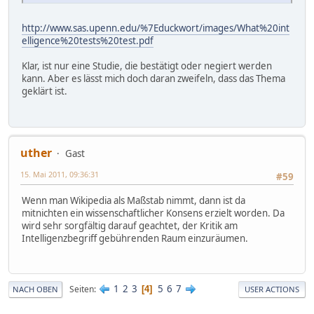
http://www.sas.upenn.edu/%7Educkwort/images/What%20int
elligence%20tests%20test.pdf
Klar, ist nur eine Studie, die bestätigt oder negiert werden
kann. Aber es lässt mich doch daran zweifeln, dass das Thema
geklärt ist.
uther
Gast
15. Mai 2011, 09:36:31
#59
Wenn man Wikipedia als Maßstab nimmt, dann ist da
mitnichten ein wissenschaftlicher Konsens erzielt worden. Da
wird sehr sorgfältig darauf geachtet, der Kritik am
Intelligenzbegriff gebührenden Raum einzuräumen.
1
2
3
5
6
7
Seiten
4
NACH OBEN
USER ACTIONS