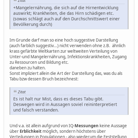
Zitat
+Mangelernährung, die sich auf die Hirnentwicklung
auswirkt; Krankheiten, die das Hirn schädigen etc.
(sowas schlägt auch auf den Durchschnittswert einer
Bevölkerung durch)
Im Grunde darf man so eine hoch suggestive Darstellung
(auch farblich suggestiv...) nicht verwenden ohne z.B. ähnlich
krass gefärbte Weltkarten zur weltweiten Verteilung von
Unter-und Mangelernährung, Infektionskrankheiten, Zugang
zu Ressourcen und Bildung etc.
daneben zu halten.
Sonst impliziert allein die Art der Darstellung das, was du als
Tabu bzw dessen Bruch bezeichnest:
Zitat
Es ist halt nur Mist, dass es dieses Tabu gibt.
Deswegen wird in Aussagen soviel reininterpretiert
und falsch verstanden.
Und v.a. ist allein aufgrund von IQ-
Messungen
keine Aussage
über
Erblichkeit
möglich, sondern höchstens über
Verteilungen in Populationen - also wiederum die Feststellung