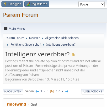
Einloggen
Registrieren
Psiram Forum
Main Menu
Psiram Forum
Deutsch
Allgemeine Diskussionen
►
►
Politik und Gesellschaft
Intelligenz vererbbar?
►
►
Intelligenz vererbbar?
Postings reflect the private opinion of posters and are not official
positions of Psiram - Foreneinträge sind private Meinungen der
Forenmitglieder und entsprechen nicht unbedingt der
Auffassung von Psiram
Begonnen von Belbo zwei, 13. Mai 2011, 15:04:28
1
2
3
5
6
7
Seiten
4
NACH UNTEN
USER ACTIONS
rincewind
Gast