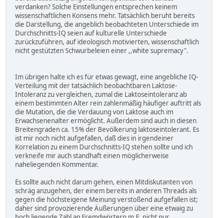
verdanken? Solche Einstellungen entsprechen keinem
wissenschaftlichen Konsens mehr. Tatsächlich beruht bereits
die Darstellung, die angeblich beobachteten Unterschiede im
Durchschnitts-IQ seien auf kulturelle Unterschiede
zurückzuführen, auf ideologisch motivierten, wissenschaftlich
nicht gestützten Schwurbeleien einer ,,white supremacy".
Im übrigen halte ich es für etwas gewagt, eine angebliche IQ-
Verteilung mit der tatsächlich beobachtbaren Laktose-
Intoleranz zu vergleichen, zumal die Laktoseintoleranz ab
einem bestimmten Alter rein zahlenmäßig häufiger auftritt als
die Mutation, die die Verdauung von Laktose auch im
Erwachsenenalter ermöglicht. Außerdem sind auch in diesen
Breitengraden ca. 15% der Bevölkerung laktoseintolerant. Es
ist mir noch nicht aufgefallen, daß dies in irgendeiner
Korrelation zu einem Durchschnitts-IQ stehen sollte und ich
verkneife mir auch standhaft einen möglicherweise
naheliegenden Kommentar.
Es sollte auch nicht darum gehen, einen Mitdiskutanten von
schräg anzugehen, der einem bereits in anderen Threads als
gegen die höchsteigene Meinung verstoßend aufgefallen ist;
daher sind provozierende Äußerungen über eine etwaig zu
hoch liegende Zahl an Fremdwörtern m.E. nicht nur