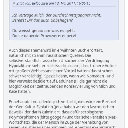
Zitat von: Belbo zwei am 13. Mai 2011, 16:06:15
Ich vertrage Milch, der Durchschnittsjapaner nicht.
Bereitet Dir das auch Unbehagen?
Du weisst genau um was es geht.
Diese dauerde Provoziererei nervt.
Auch dieses Thema wird im erwähnten Buch erörtert,
natürlich mit stramm rassistischen Quellen. Die
selbstverständlich rassischen Ursachen der Verdrängung
Hypolaktasie sieht er rechtsradikal darin, dass frühere Völker
mit großem Viehbestand einen Vorteil hatten (das ist schon
schwer verdächtig). Speziell dann, wenn wie Nomaden - und
hier verweist dezidiert auf Beduinen (!), die gar nicht die
Möglichkeit der zeitraubenden Konservierung von Milch und
Käse hatten.
Er behauptet nun ideologisch verfärbt, dies wäre ein Beispiel
der Gen-Kultur-Evolution (jetzt haben wir den faschistischen
Beweis), der darin kulminiert, dass dafür serologische
Polymorphismen (bitte googeln) und tierische Parasiten (Nazi-
Wortschatz), die der Mensch im Zuge der Viehaltung von
seinen Haustieren übernommen hat, ebenfalls exemplarisch