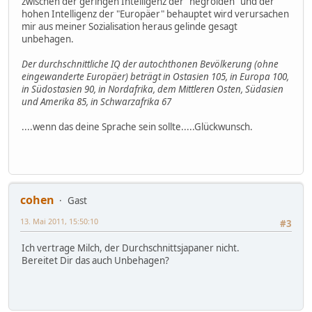
zwischen der geringen Intelligenz der "negroiden" und der
hohen Intelligenz der "Europäer" behauptet wird verursachen
mir aus meiner Sozialisation heraus gelinde gesagt
unbehagen.
Der durchschnittliche IQ der autochthonen Bevölkerung (ohne
eingewanderte Europäer) beträgt in Ostasien 105, in Europa 100,
in Südostasien 90, in Nordafrika, dem Mittleren Osten, Südasien
und Amerika 85, in Schwarzafrika 67
....wenn das deine Sprache sein sollte.....Glückwunsch.
cohen
Gast
13. Mai 2011, 15:50:10
#3
Ich vertrage Milch, der Durchschnittsjapaner nicht.
Bereitet Dir das auch Unbehagen?