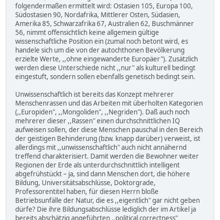
folgendermaßen ermittelt wird: Ostasien 105, Europa 100,
Südostasien 90, Nordafrika, Mittlerer Osten, Südasien,
Amerika 85, Schwarzafrika 67, Australien 62, Buschmänner
56, nimmt offensichtlich keine allgemein gültige
wissenschaftliche Position ein (zumal noch betont wird, es
handele sich um die von der autochthonen Bevölkerung
erzielte Werte, ,,ohne eingewanderte Europäer"). Zusätzlich
werden diese Unterschiede nicht ,,nur" als kulturell bedingt
eingestuft, sondern sollen ebenfalls genetisch bedingt sein.
Unwissenschaftlich ist bereits das Konzept mehrerer
Menschenrassen und das Arbeiten mit überholten Kategorien
(,,Europiden", ,,Mongoliden", ,,Negriden"). Daß auch noch
mehrerer dieser ,,Rassen" einen durchschnittlichen IQ
aufweisen sollen, der diese Menschen pauschal in den Bereich
der geistigen Behinderung (bzw. knapp darüber) verweist, ist
allerdings mit ,,unwissenschaftlich" auch nicht annähernd
treffend charakterisiert. Damit werden die Bewohner weiter
Regionen der Erde als unterdurchschnittlich intelligent
abgefrühstückt – ja, sind dann Menschen dort, die höhere
Bildung, Universitätsabschlüsse, Doktorgrade,
Professorentitel haben, für diesen Herrn bloße
Betriebsunfälle der Natur, die es ,,eigentlich" gar nicht geben
dürfe? Die ihre Bildungsabschlüsse lediglich der im Artikel ja
bereits abschätzig angeführten ,,political correctness"