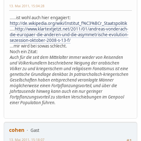
13. Mai 2011, 15:04:28
.....ist wohl auch hier engagiert:
http://de.wikipedia.org/wiki/Institut_f%C3%BCr_Staatspolitik
....
http://www.klartextjetzt.net/2011/01/andreas-vonderach-
die-europaer-die-anderen-und-die-asymmetrische-evolution-
sezession-oktober-2008-s-13-f/
...mir wird bei sowas schlecht.
Noch ein Zitat:
Auch für die seit dem Mittelalter immer wieder von Reisenden
und Völkerkundlern beschriebene Neigung der arabischen
Völker zu und kriegerischem und religiösem Fanatismus ist eine
genetische Grundlage denkbar. In patriarchalisch-kriegerischen
Gesellschaften haben entsprechend veranlagte Männer
möglicherweise einen Fortpflanzungsvorteil, und über die
Jahrtausende hinweg kann auch ein nur geringer
Fortpflanzungsvorteil zu starken Verschiebungen im Genpool
einer Population führen.
cohen
Gast
13. Mai 2011, 15:18:07
#1