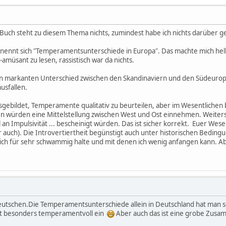
uch steht zu diesem Thema nichts, zumindest habe ich nichts darüber g
s nennt sich "Temperamentsunterschiede in Europa". Das machte mich hellh
-amüsant zu lesen, rassistisch war da nichts.
inen markanten Unterschied zwischen den Skandinaviern und den Südeuro
usfallen.
ausgebildet, Temperamente qualitativ zu beurteilen, aber im Wesentlichen 
n würden eine Mittelstellung zwischen West und Ost einnehmen. Weiters
n Impulsivität ... bescheinigt würden. Das ist sicher korrekt. Euer Wesen
 auch). Die Introvertiertheit begünstigt auch unter historischen Bedin
e ich für sehr schwammig halte und mit denen ich wenig anfangen kann.
 Deutschen.Die Temperamentsunterschiede allein in Deutschland hat man
cht besonders temperamentvoll ein
Aber auch das ist eine grobe Zus