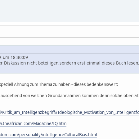
te um 18:30:09
r Diskussion nicht beteiligen,sondern erst einmal dieses Buch lesen
 speziell Ahnung zum Thema zu haben - dieses bedenkenswert:
nd ausgehend von welchen Grundannahmen kommen denn solche oben zit
ki/Kritik_am_Intelligenzbegriff#Ideologische_Motivation_von_Intelligenzf
w.theafrican.com/Magazine/IQ.htm
rdom.com/personality/intelligenceCulturalBias.html