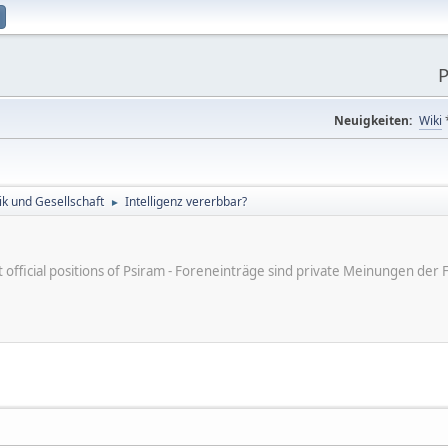
P
Neuigkeiten:
Wiki
tik und Gesellschaft
Intelligenz vererbbar?
►
ot official positions of Psiram - Foreneinträge sind private Meinungen d