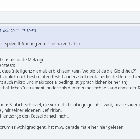
13. Mai 2011, 17:50:50
hne speziell Ahnung zum Thema zu haben
etzt eine bunte Melange.
enztests
dass Intelligenz niemals erblich sein kann (wo bleibt da die Gleichheit?)
tatsächlich nach bestimmten Tests Länder/kontinentalbedingte Unterschie
enz auch mikro und makrosozial bedingt ist (sprach bisher keiner an)
errschaftliches Instrument, andere als dumm zu bezeichnen und damit de
nte Schlachtschüssel, die vermutlich solange gerührt wird, bis sie sauer i
l, mit seiner eigenen Definition.
ch entsorge den Kessel danach nicht.
worum es wohl grad geht, hat m.W. gerade mal einer hier gelesen.