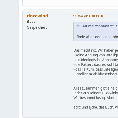
rincewind
13. Mai 2011, 18:13:50
Gast
Zitat von: P.Stibbons am 
Gespeichert
finde aber dennoch - o
Das macht nix. Wir haben j
- keine Ahnung von Intellig
- die ideologische Annahme, 
- die Fakten, dass es wohl 
- das Faktum, dass Intellig
- Intelligenz als klassenh
- ...
Alles zusammen gibt eine bu
Jeder aus seinem Blickwinke
Wir bestimmt lustig. Aber i
edit: und ajcha, das Buch, 