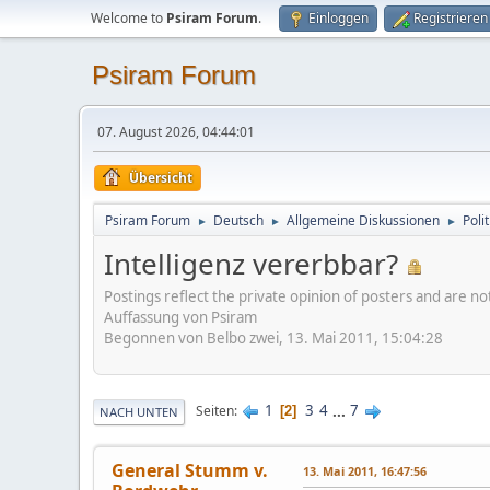
Welcome to
Psiram Forum
.
Einloggen
Registrieren
Psiram Forum
07. August 2026, 04:44:01
Übersicht
Psiram Forum
Deutsch
Allgemeine Diskussionen
Poli
►
►
►
Intelligenz vererbbar?
Postings reflect the private opinion of posters and are n
Auffassung von Psiram
Begonnen von Belbo zwei, 13. Mai 2011, 15:04:28
1
3
4
...
7
Seiten
2
NACH UNTEN
General Stumm v.
13. Mai 2011, 16:47:56