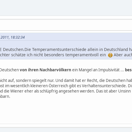
i 2011, 18:32:34
DIE Deutschen.Die Temperamentsunterschiede allein in Deutschland 
chter schätze ich nicht besonders temperamentvoll ein
Aber auch
n Deutschen
von ihren Nachbarvölkern
ein Mangel an Impulsivität ...
bes
ja nicht auf, sondern spiegelt nur. Und damit hat er Recht, die Deutschen
elbst im wesentlich kleineren Österreich gibt es Verhaltensunterschiede. 
d die Wiener eher als schlüpfrig angesehen werden. Das ist aber Unsinn 
hbarn.