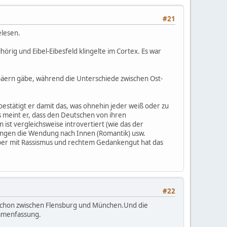
#21
elesen.
örig und Eibel-Eibesfeld klingelte im Cortex. Es war
päern gäbe, während die Unterschiede zwischen Ost-
bestätigt er damit das, was ohnehin jeder weiß oder zu
 meint er, dass den Deutschen von ihren
 ist vergleichsweise introvertiert (wie das der
gungen die Wendung nach Innen (Romantik) usw.
 Aber mit Rassismus und rechtem Gedankengut hat das
#22
 schon zwischen Flensburg und München.Und die
ammenfassung.