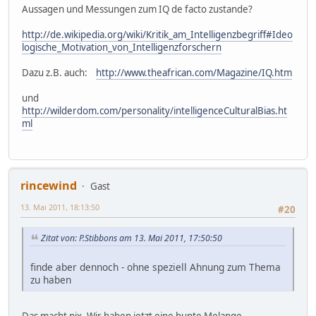
Aussagen und Messungen zum IQ de facto zustande?
http://de.wikipedia.org/wiki/Kritik_am_Intelligenzbegriff#Ideo
logische_Motivation_von_Intelligenzforschern
Dazu z.B. auch:
http://www.theafrican.com/Magazine/IQ.htm
und
http://wilderdom.com/personality/intelligenceCulturalBias.ht
ml
rincewind
Gast
13. Mai 2011, 18:13:50
#20
Zitat von: P.Stibbons am 13. Mai 2011, 17:50:50
finde aber dennoch - ohne speziell Ahnung zum Thema
zu haben
Das macht nix. Wir haben jetzt eine bunte Melange.