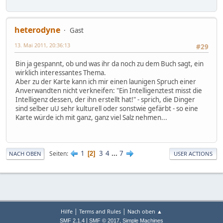
heterodyne
Gast
13. Mai 2011, 20:36:13
#29
Bin ja gespannt, ob und was ihr da noch zu dem Buch sagt, ein
wirklich interessantes Thema.
Aber zu der Karte kann ich mir einen launigen Spruch einer
Anverwandten nicht verkneifen: "Ein Intelligenztest misst die
Intelligenz dessen, der ihn erstellt hat!" - sprich, die Dinger
sind selber uU sehr kulturell oder sonstwie gefärbt - so eine
Karte würde ich mit ganz, ganz viel Salz nehmen...
1
3
4
...
7
Seiten
2
NACH OBEN
USER ACTIONS
|
|
Hilfe
Terms and Rules
Nach oben ▲
|
,
SMF 2.1.4
SMF © 2017
Simple Machines