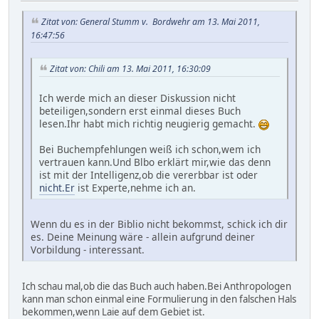
Zitat von: General Stumm v. Bordwehr am 13. Mai 2011,
16:47:56
Zitat von: Chili am 13. Mai 2011, 16:30:09
Ich werde mich an dieser Diskussion nicht
beteiligen,sondern erst einmal dieses Buch
lesen.Ihr habt mich richtig neugierig gemacht.
Bei Buchempfehlungen weiß ich schon,wem ich
vertrauen kann.Und Blbo erklärt mir,wie das denn
ist mit der Intelligenz,ob die vererbbar ist oder
nicht.Er
ist Experte,nehme ich an.
Wenn du es in der Biblio nicht bekommst, schick ich dir
es. Deine Meinung wäre - allein aufgrund deiner
Vorbildung - interessant.
Ich schau mal,ob die das Buch auch haben.Bei Anthropologen
kann man schon einmal eine Formulierung in den falschen Hals
bekommen,wenn Laie auf dem Gebiet ist.