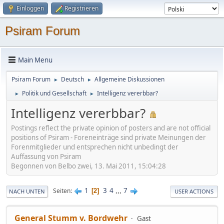
Einloggen
Registrieren
Psiram Forum
Main Menu
Psiram Forum
Deutsch
Allgemeine Diskussionen
►
►
Politik und Gesellschaft
Intelligenz vererbbar?
►
►
Intelligenz vererbbar?
Postings reflect the private opinion of posters and are not official
positions of Psiram - Foreneinträge sind private Meinungen der
Forenmitglieder und entsprechen nicht unbedingt der
Auffassung von Psiram
Begonnen von Belbo zwei, 13. Mai 2011, 15:04:28
1
3
4
...
7
Seiten
2
NACH UNTEN
USER ACTIONS
General Stumm v. Bordwehr
Gast