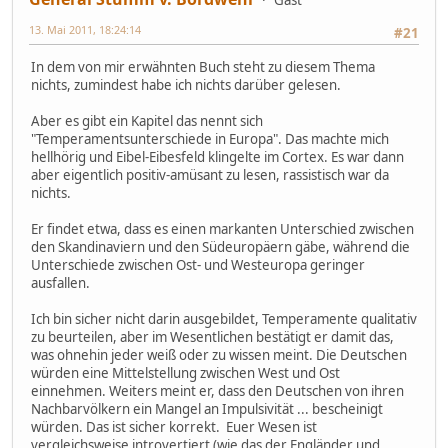
Gast
13. Mai 2011, 18:24:14
#21
In dem von mir erwähnten Buch steht zu diesem Thema
nichts, zumindest habe ich nichts darüber gelesen.
Aber es gibt ein Kapitel das nennt sich
"Temperamentsunterschiede in Europa". Das machte mich
hellhörig und Eibel-Eibesfeld klingelte im Cortex. Es war dann
aber eigentlich positiv-amüsant zu lesen, rassistisch war da
nichts.
Er findet etwa, dass es einen markanten Unterschied zwischen
den Skandinaviern und den Südeuropäern gäbe, während die
Unterschiede zwischen Ost- und Westeuropa geringer
ausfallen.
Ich bin sicher nicht darin ausgebildet, Temperamente qualitativ
zu beurteilen, aber im Wesentlichen bestätigt er damit das,
was ohnehin jeder weiß oder zu wissen meint. Die Deutschen
würden eine Mittelstellung zwischen West und Ost
einnehmen. Weiters meint er, dass den Deutschen von ihren
Nachbarvölkern ein Mangel an Impulsivität ... bescheinigt
würden. Das ist sicher korrekt. Euer Wesen ist
vergleichsweise introvertiert (wie das der Engländer und