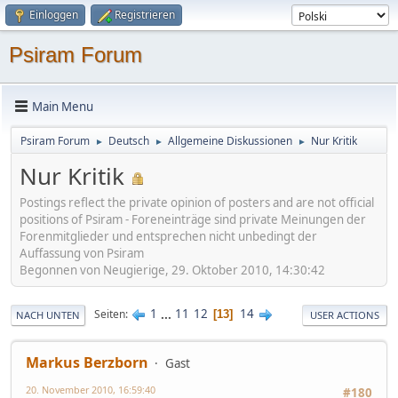
Einloggen
Registrieren
Psiram Forum
Main Menu
Psiram Forum
Deutsch
Allgemeine Diskussionen
Nur Kritik
►
►
►
Nur Kritik
Postings reflect the private opinion of posters and are not official
positions of Psiram - Foreneinträge sind private Meinungen der
Forenmitglieder und entsprechen nicht unbedingt der
Auffassung von Psiram
Begonnen von Neugierige, 29. Oktober 2010, 14:30:42
1
...
11
12
14
Seiten
13
NACH UNTEN
USER ACTIONS
Markus Berzborn
Gast
20. November 2010, 16:59:40
#180