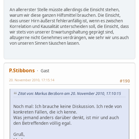
An allererster Stelle müsste allerdings die Einsicht stehen,
warum wir diese ganzen Hilfsmittel brauchen. Die Einsicht,
dass unser Hirn äußerst fehleranfällig ist, wenn es zwischen
Korrelation und Kausalität unterscheiden soll, die Einsicht, dass
wir stets von unserer Erwartungshaltung geprägt sind,
allzugerne nicht Genehmes verdrängen, wie sehr wir uns auch
von unseren Sinnen täuschen lassen.
P.Stibbons
Gast
20. November 2010, 17:15:14
#190
Zitat von: Markus Berzborn am 20. November 2010, 17:10:15
Noch mal: Ich brauche keine Diskussion. Ich rede von
konkreten Fällen, die ich kenne.
Was jemand anders darüber denkt, ist mir und auch
den Betreffenden völlig egal.
Gruß,