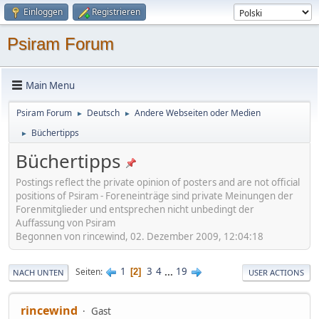
Einloggen
Registrieren
Psiram Forum
Main Menu
Psiram Forum
Deutsch
Andere Webseiten oder Medien
►
►
Büchertipps
►
Büchertipps
Postings reflect the private opinion of posters and are not official
positions of Psiram - Foreneinträge sind private Meinungen der
Forenmitglieder und entsprechen nicht unbedingt der
Auffassung von Psiram
Begonnen von rincewind, 02. Dezember 2009, 12:04:18
1
3
4
...
19
Seiten
2
NACH UNTEN
USER ACTIONS
rincewind
Gast