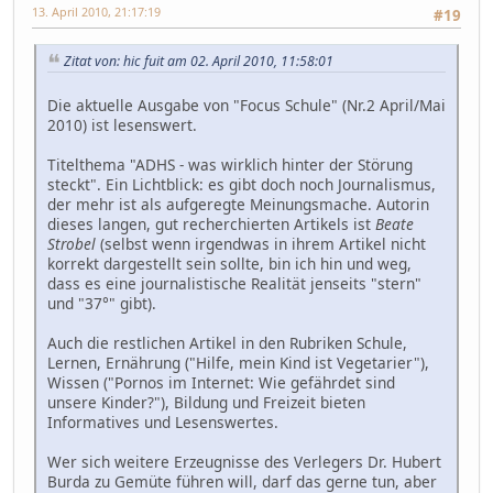
13. April 2010, 21:17:19
#19
Zitat von: hic fuit am 02. April 2010, 11:58:01
Die aktuelle Ausgabe von "Focus Schule" (Nr.2 April/Mai
2010) ist lesenswert.
Titelthema "ADHS - was wirklich hinter der Störung
steckt". Ein Lichtblick: es gibt doch noch Journalismus,
der mehr ist als aufgeregte Meinungsmache. Autorin
dieses langen, gut recherchierten Artikels ist
Beate
Strobel
(selbst wenn irgendwas in ihrem Artikel nicht
korrekt dargestellt sein sollte, bin ich hin und weg,
dass es eine journalistische Realität jenseits "stern"
und "37°" gibt).
Auch die restlichen Artikel in den Rubriken Schule,
Lernen, Ernährung ("Hilfe, mein Kind ist Vegetarier"),
Wissen ("Pornos im Internet: Wie gefährdet sind
unsere Kinder?"), Bildung und Freizeit bieten
Informatives und Lesenswertes.
Wer sich weitere Erzeugnisse des Verlegers Dr. Hubert
Burda zu Gemüte führen will, darf das gerne tun, aber