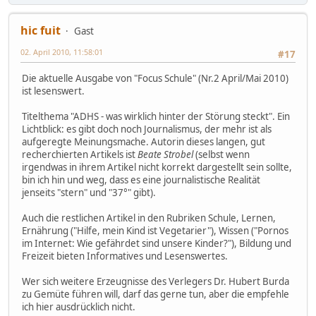
hic fuit
Gast
02. April 2010, 11:58:01
#17
Die aktuelle Ausgabe von "Focus Schule" (Nr.2 April/Mai 2010)
ist lesenswert.
Titelthema "ADHS - was wirklich hinter der Störung steckt". Ein
Lichtblick: es gibt doch noch Journalismus, der mehr ist als
aufgeregte Meinungsmache. Autorin dieses langen, gut
recherchierten Artikels ist
Beate Strobel
(selbst wenn
irgendwas in ihrem Artikel nicht korrekt dargestellt sein sollte,
bin ich hin und weg, dass es eine journalistische Realität
jenseits "stern" und "37°" gibt).
Auch die restlichen Artikel in den Rubriken Schule, Lernen,
Ernährung ("Hilfe, mein Kind ist Vegetarier"), Wissen ("Pornos
im Internet: Wie gefährdet sind unsere Kinder?"), Bildung und
Freizeit bieten Informatives und Lesenswertes.
Wer sich weitere Erzeugnisse des Verlegers Dr. Hubert Burda
zu Gemüte führen will, darf das gerne tun, aber die empfehle
ich hier ausdrücklich nicht.