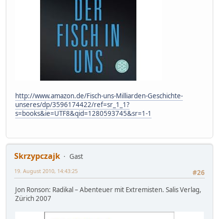
http://www.amazon.de/Fisch-uns-Milliarden-Geschichte-
unseres/dp/3596174422/ref=sr_1_1?
s=books&ie=UTF8&qid=1280593745&sr=1-1
Skrzypczajk
Gast
19. August 2010, 14:43:25
#26
Jon Ronson: Radikal – Abenteuer mit Extremisten. Salis Verlag,
Zürich 2007