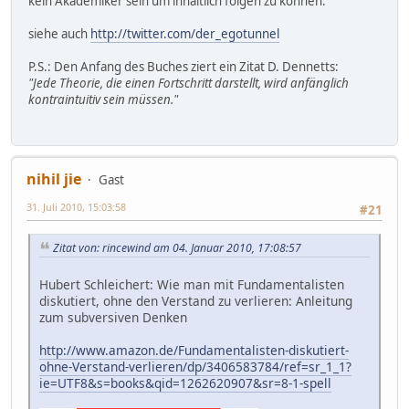
kein Akademiker sein um inhaltlich folgen zu können.
siehe auch
http://twitter.com/der_egotunnel
P.S.: Den Anfang des Buches ziert ein Zitat D. Dennetts:
"Jede Theorie, die einen Fortschritt darstellt, wird anfänglich
kontraintuitiv sein müssen."
nihil jie
Gast
31. Juli 2010, 15:03:58
#21
Zitat von: rincewind am 04. Januar 2010, 17:08:57
Hubert Schleichert: Wie man mit Fundamentalisten
diskutiert, ohne den Verstand zu verlieren: Anleitung
zum subversiven Denken
http://www.amazon.de/Fundamentalisten-diskutiert-
ohne-Verstand-verlieren/dp/3406583784/ref=sr_1_1?
ie=UTF8&s=books&qid=1262620907&sr=8-1-spell