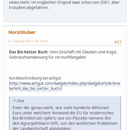
vieles mehr. Im englischen Original zwar schon von 2001, aber
trotzdem abgefahren.
HorstHuber
21. Februar 2011, 03:14:54
#27
Das Bio Ketzer Buch
: Vom Geschäft mit Glauben und Angst.
Gebrauchsanweisung für vernunftbegabte
Kurzbeschreibung bei achgut
(
http://www.achgut.com/dadgdx/index.php/dadgd/article/lese
befehl_das_bio_ketzer_buch/
)
Zitat
Einer der genau weiß, wie viele hunderte Millionen
Euro unter welchem Vorwand die EU für esoterisches
Bio-Brimborium opfert; wie ein Placebo namens Bio
den Agrarpolitikern hilft, von den wirklichen Problemen
der Landwirtschaft abzulenken.