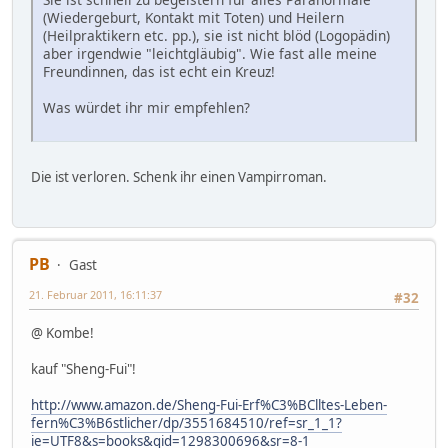
(Wiedergeburt, Kontakt mit Toten) und Heilern
(Heilpraktikern etc. pp.), sie ist nicht blöd (Logopädin)
aber irgendwie "leichtgläubig". Wie fast alle meine
Freundinnen, das ist echt ein Kreuz!
Was würdet ihr mir empfehlen?
Die ist verloren. Schenk ihr einen Vampirroman.
PB
Gast
21. Februar 2011, 16:11:37
#32
@ Kombe!
kauf "Sheng-Fui"!
http://www.amazon.de/Sheng-Fui-Erf%C3%BClltes-Leben-
fern%C3%B6stlicher/dp/3551684510/ref=sr_1_1?
ie=UTF8&s=books&qid=1298300696&sr=8-1