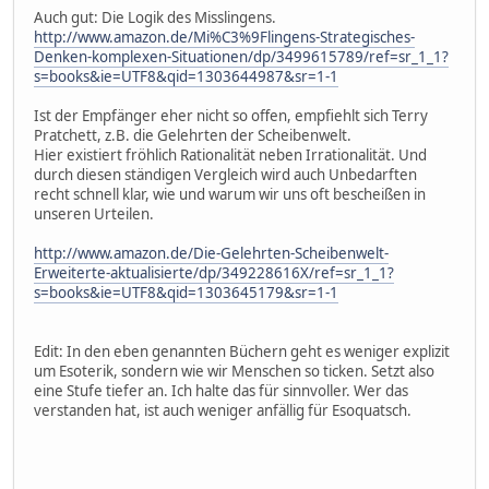
Auch gut: Die Logik des Misslingens.
http://www.amazon.de/Mi%C3%9Flingens-Strategisches-
Denken-komplexen-Situationen/dp/3499615789/ref=sr_1_1?
s=books&ie=UTF8&qid=1303644987&sr=1-1
Ist der Empfänger eher nicht so offen, empfiehlt sich Terry
Pratchett, z.B. die Gelehrten der Scheibenwelt.
Hier existiert fröhlich Rationalität neben Irrationalität. Und
durch diesen ständigen Vergleich wird auch Unbedarften
recht schnell klar, wie und warum wir uns oft bescheißen in
unseren Urteilen.
http://www.amazon.de/Die-Gelehrten-Scheibenwelt-
Erweiterte-aktualisierte/dp/349228616X/ref=sr_1_1?
s=books&ie=UTF8&qid=1303645179&sr=1-1
Edit: In den eben genannten Büchern geht es weniger explizit
um Esoterik, sondern wie wir Menschen so ticken. Setzt also
eine Stufe tiefer an. Ich halte das für sinnvoller. Wer das
verstanden hat, ist auch weniger anfällig für Esoquatsch.