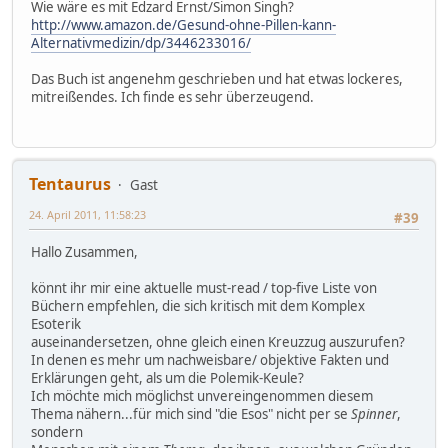
Wie wäre es mit Edzard Ernst/Simon Singh?
http://www.amazon.de/Gesund-ohne-Pillen-kann-
Alternativmedizin/dp/3446233016/
Das Buch ist angenehm geschrieben und hat etwas lockeres,
mitreißendes. Ich finde es sehr überzeugend.
Tentaurus
Gast
24. April 2011, 11:58:23
#39
Hallo Zusammen,
könnt ihr mir eine aktuelle must-read / top-five Liste von
Büchern empfehlen, die sich kritisch mit dem Komplex
Esoterik
auseinandersetzen, ohne gleich einen Kreuzzug auszurufen?
In denen es mehr um nachweisbare/ objektive Fakten und
Erklärungen geht, als um die Polemik-Keule?
Ich möchte mich möglichst unvereingenommen diesem
Thema nähern...für mich sind "die Esos" nicht per se
Spinner
,
sondern