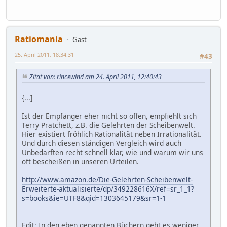
Ratiomania
Gast
25. April 2011, 18:34:31
#43
Zitat von: rincewind am 24. April 2011, 12:40:43
{...]
Ist der Empfänger eher nicht so offen, empfiehlt sich
Terry Pratchett, z.B. die Gelehrten der Scheibenwelt.
Hier existiert fröhlich Rationalität neben Irrationalität.
Und durch diesen ständigen Vergleich wird auch
Unbedarften recht schnell klar, wie und warum wir uns
oft bescheißen in unseren Urteilen.
http://www.amazon.de/Die-Gelehrten-Scheibenwelt-
Erweiterte-aktualisierte/dp/349228616X/ref=sr_1_1?
s=books&ie=UTF8&qid=1303645179&sr=1-1
Edit: In den eben genannten Büchern geht es weniger