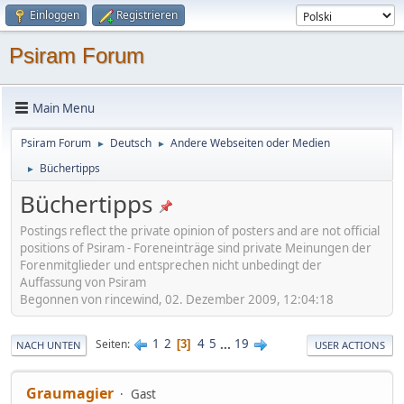
Einloggen
Registrieren
Psiram Forum
Main Menu
Psiram Forum
Deutsch
Andere Webseiten oder Medien
►
►
Büchertipps
►
Büchertipps
Postings reflect the private opinion of posters and are not official
positions of Psiram - Foreneinträge sind private Meinungen der
Forenmitglieder und entsprechen nicht unbedingt der
Auffassung von Psiram
Begonnen von rincewind, 02. Dezember 2009, 12:04:18
1
2
4
5
...
19
Seiten
3
NACH UNTEN
USER ACTIONS
Graumagier
Gast