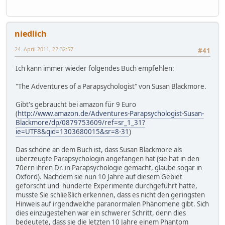
niedlich
24. April 2011, 22:32:57
#41
Ich kann immer wieder folgendes Buch empfehlen:
"The Adventures of a Parapsychologist" von Susan Blackmore.
Gibt's gebraucht bei amazon für 9 Euro
(
http://www.amazon.de/Adventures-Parapsychologist-Susan-
Blackmore/dp/0879753609/ref=sr_1_31?
ie=UTF8&qid=1303680015&sr=8-31
)
Das schöne an dem Buch ist, dass Susan Blackmore als
überzeugte Parapsychologin angefangen hat (sie hat in den
70ern ihren Dr. in Parapsychologie gemacht, glaube sogar in
Oxford). Nachdem sie nun 10 Jahre auf diesem Gebiet
geforscht und hunderte Experimente durchgeführt hatte,
musste Sie schließlich erkennen, dass es nicht den geringsten
Hinweis auf irgendwelche paranormalen Phänomene gibt. Sich
dies einzugestehen war ein schwerer Schritt, denn dies
bedeutete, dass sie die letzten 10 Jahre einem Phantom