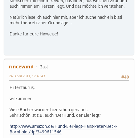
Menschen mit einem
Thema
, das ihnen, aus welchen Gründen
auch immer, am Herzen liegt. Und das möchte ich verstehen.
Natürlich lese ich auch hier mit, aber ich suche nach ein bissl
mehr theoretischer Grundlage...
Danke für eure Hinweise!
rincewind
Gast
24. April 2011, 12:40:43
#40
Hi Tentaurus,
willkommen.
Viele Bücher wurden hier schon genannt.
Sehr schön ist z.B. auch "DerHund, der Eier legt"
http://www.amazon.de/Hund-Eier-legt-Hans-Peter-Beck-
Bornholdt/dp/3499611546