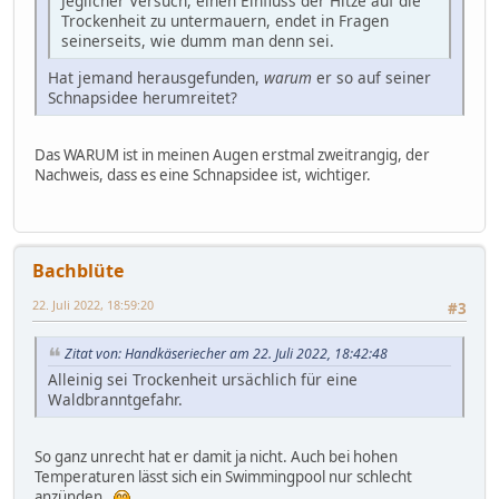
Jeglicher Versuch, einen Einfluss der Hitze auf die
Trockenheit zu untermauern, endet in Fragen
seinerseits, wie dumm man denn sei.
Hat jemand herausgefunden,
warum
er so auf seiner
Schnapsidee herumreitet?
Das WARUM ist in meinen Augen erstmal zweitrangig, der
Nachweis, dass es eine Schnapsidee ist, wichtiger.
Bachblüte
22. Juli 2022, 18:59:20
#3
Zitat von: Handkäseriecher am 22. Juli 2022, 18:42:48
Alleinig sei Trockenheit ursächlich für eine
Waldbranntgefahr.
So ganz unrecht hat er damit ja nicht. Auch bei hohen
Temperaturen lässt sich ein Swimmingpool nur schlecht
anzünden.