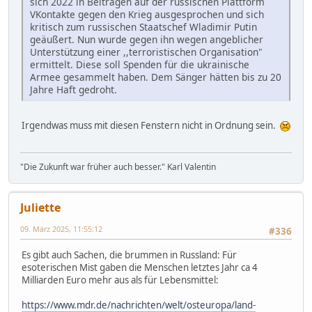
sich 2022 in Beiträgen auf der russischen Plattform
VKontakte gegen den Krieg ausgesprochen und sich
kritisch zum russischen Staatschef Wladimir Putin
geäußert. Nun wurde gegen ihn wegen angeblicher
Unterstützung einer ,,terroristischen Organisation"
ermittelt. Diese soll Spenden für die ukrainische
Armee gesammelt haben. Dem Sänger hätten bis zu 20
Jahre Haft gedroht.
Irgendwas muss mit diesen Fenstern nicht in Ordnung sein.
"Die Zukunft war früher auch besser." Karl Valentin
Juliette
09. März 2025, 11:55:12
#336
Es gibt auch Sachen, die brummen in Russland: Für
esoterischen Mist gaben die Menschen letztes Jahr ca 4
Milliarden Euro mehr aus als für Lebensmittel:
https://www.mdr.de/nachrichten/welt/osteuropa/land-