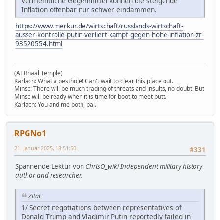
Vermeintliche Gegenmittel können die steigende
Inflation offenbar nur schwer eindämmen.
https://www.merkur.de/wirtschaft/russlands-wirtschaft-
ausser-kontrolle-putin-verliert-kampf-gegen-hohe-inflation-zr-
93520554.html
(At Bhaal Temple)
Karlach: What a pesthole! Can't wait to clear this place out.
Minsc: There will be much trading of threats and insults, no doubt. But
Minsc will be ready when it is time for boot to meet butt.
Karlach: You and me both, pal.
RPGNo1
21. Januar 2025, 18:51:50
#331
Spannende Lektür von
ChrisO_wiki Independent military history
author and researcher.
Zitat
1/ Secret negotiations between representatives of
Donald Trump and Vladimir Putin reportedly failed in