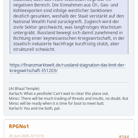
negativen Bereich. Die Einnahmen aus Öl-, Gas- und
Kohleexporten sind infolge westlicher Sanktionen
deutlich gesunken, weshalb der Staat verstärkt auf den
National Wealth Fund zurückgreift. Zugleich wird der
zivile Sektor geschwächt, was langfristiges Wachstum
untergräbt. Russland bewegt sich damit zunehmend in
Richtung einer keynesianischen Kriegswirtschaft, in der
staatlich induzierte Nachfrage kurzfristig stützt, aber
strukturell schwächt.
https://finanzmarktwelt.de/russland-stagnation-das-limit-der-
kriegswirtschaft-351203/
(At Bhaal Temple)
Karlach: What a pesthole! Can't wait to clear this place out.
Minsc: There will be much trading of threats and insults, no doubt. But
Minsc will be ready when it is time for boot to meet butt.
Karlach: You and me both, pal.
RPGNo1
20. Juni 2025, 07:13:13
#344