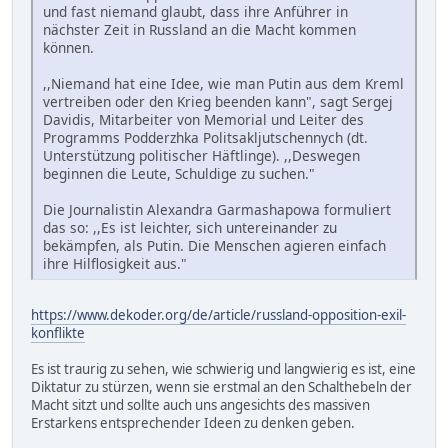
und fast niemand glaubt, dass ihre Anführer in
nächster Zeit in Russland an die Macht kommen
können.
,,Niemand hat eine Idee, wie man Putin aus dem Kreml
vertreiben oder den Krieg beenden kann", sagt Sergej
Davidis, Mitarbeiter von Memorial und Leiter des
Programms Podderzhka Politsakljutschennych (dt.
Unterstützung politischer Häftlinge). ,,Deswegen
beginnen die Leute, Schuldige zu suchen."
Die Journalistin Alexandra Garmashapowa formuliert
das so: ,,Es ist leichter, sich untereinander zu
bekämpfen, als Putin. Die Menschen agieren einfach
ihre Hilflosigkeit aus."
https://www.dekoder.org/de/article/russland-opposition-exil-
konflikte
Es ist traurig zu sehen, wie schwierig und langwierig es ist, eine
Diktatur zu stürzen, wenn sie erstmal an den Schalthebeln der
Macht sitzt und sollte auch uns angesichts des massiven
Erstarkens entsprechender Ideen zu denken geben.