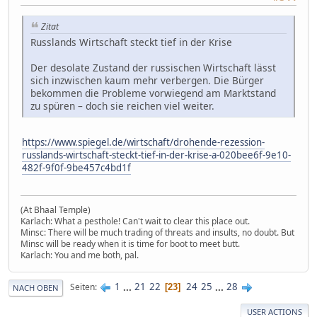
Zitat
Russlands Wirtschaft steckt tief in der Krise
Der desolate Zustand der russischen Wirtschaft lässt
sich inzwischen kaum mehr verbergen. Die Bürger
bekommen die Probleme vorwiegend am Marktstand
zu spüren – doch sie reichen viel weiter.
https://www.spiegel.de/wirtschaft/drohende-rezession-
russlands-wirtschaft-steckt-tief-in-der-krise-a-020bee6f-9e10-
482f-9f0f-9be457c4bd1f
(At Bhaal Temple)
Karlach: What a pesthole! Can't wait to clear this place out.
Minsc: There will be much trading of threats and insults, no doubt. But
Minsc will be ready when it is time for boot to meet butt.
Karlach: You and me both, pal.
1
...
21
22
24
25
...
28
Seiten
23
NACH OBEN
USER ACTIONS