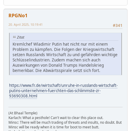
RPGNo1
20. April 2025, 10:19:41
#341
Zitat
Kremlchef Wladimir Putin hat nicht nur mit einem
Problem zu kämpfen. Die Folgen der Kriegswirtschaft
setzen Russlands Wirtschaft zu und gefährden wichtige
Schlüsselindustrien. Zudem machen sich auch
Auswirkungen von Donald Trumps Handelskrieg
bemerkbar. Die Abwärtsspirale setzt sich fort.
https://www.fr.de/wirtschaft/unruhe-in-russlands-wirtschaft-
putins-unternehmen-fuerchten-das-schlimmste-zr-
93690308.html
(At Bhaal Temple)
Karlach: What a pesthole! Can't wait to clear this place out.
Minsc: There will be much trading of threats and insults, no doubt. But
Minsc will be ready when it is time for boot to meet butt.