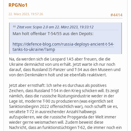
RPGNo1
22. März 2023, 19:57:26
#4414
Zitat von: Scipio 2.0 am 22. März 2023, 19:33:12
Man holt offenbar T-54/55 aus den Depots:
https://defence-blog.com/russia-deploys-ancient-t-54-
tanks-to-ukraine/?amp
Na, da werden sich die Leopard 1A5 aber freuen, die die
Ukraine demnächst von uns erhält. Jetzt warte ich nur noch
darauf, dass Russland IS-Panzer und T-34 aus den Museen und
von den Denkmälern holt und sie ebenfalls reaktiviert.
Jetzt aber ernsthaft: Ich sehe es durchaus als positives
Zeichen, dass Russland T-54 in den Krieg schicken will. Es zeigt
nämlich, dass die russische Rüstungsindustrie weder in der
Lage ist, moderne T-90 zu produzieren (was eigentlich seit
Sanktionsbeginn 2022 offensichtlich war), noch schafft sie es,
veraltete T-72 in ausreichender Anzahl halbwegs
aufzupolieren, wie die russische Propganda der Welt immer
wieder gerne weismachen will. Zudem beweist diese
Nachricht, dass an funktionstüchtigen T-62, die immer noch ein