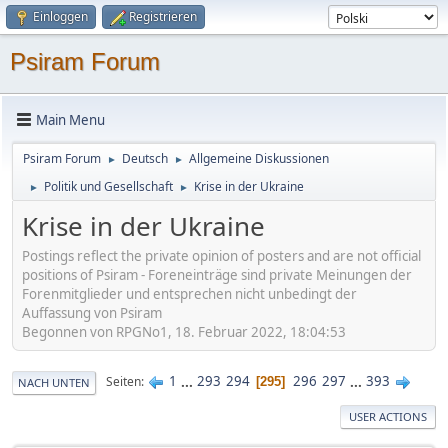
Einloggen
Registrieren
Psiram Forum
Main Menu
Psiram Forum
Deutsch
Allgemeine Diskussionen
►
►
Politik und Gesellschaft
Krise in der Ukraine
►
►
Krise in der Ukraine
Postings reflect the private opinion of posters and are not official
positions of Psiram - Foreneinträge sind private Meinungen der
Forenmitglieder und entsprechen nicht unbedingt der
Auffassung von Psiram
Begonnen von RPGNo1, 18. Februar 2022, 18:04:53
1
...
293
294
296
297
...
393
Seiten
295
NACH UNTEN
USER ACTIONS