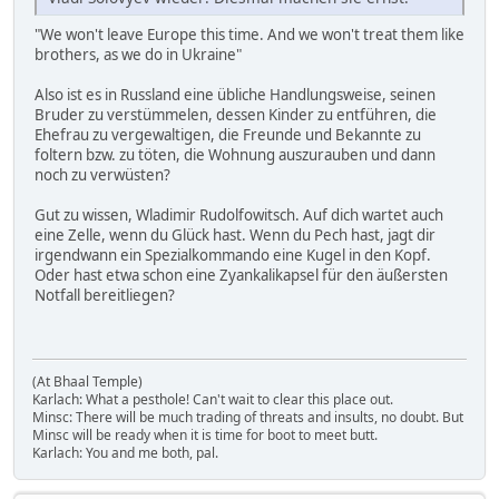
"We won't leave Europe this time. And we won't treat them like
brothers, as we do in Ukraine"
Also ist es in Russland eine übliche Handlungsweise, seinen
Bruder zu verstümmelen, dessen Kinder zu entführen, die
Ehefrau zu vergewaltigen, die Freunde und Bekannte zu
foltern bzw. zu töten, die Wohnung auszurauben und dann
noch zu verwüsten?
Gut zu wissen, Wladimir Rudolfowitsch. Auf dich wartet auch
eine Zelle, wenn du Glück hast. Wenn du Pech hast, jagt dir
irgendwann ein Spezialkommando eine Kugel in den Kopf.
Oder hast etwa schon eine Zyankalikapsel für den äußersten
Notfall bereitliegen?
(At Bhaal Temple)
Karlach: What a pesthole! Can't wait to clear this place out.
Minsc: There will be much trading of threats and insults, no doubt. But
Minsc will be ready when it is time for boot to meet butt.
Karlach: You and me both, pal.