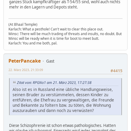
ganzes Stück kampfkräftiger als T-54/55 sind, wohl auch nichts
mehr in den Lagern und Depots steht.
(At Bhaal Temple)
Karlach: What a pesthole! Can't wait to clear this place out.
Minsc: There will be much trading of threats and insults, no doubt. But
Minsc will be ready when it is time for boot to meet butt.
Karlach: You and me both, pal.
PeterPancake
Gast
22. März 2023, 21:33:09
#4415
Zitat von: RPGNo1 am 21. März 2023, 17:27:38
Also ist es in Russland eine übliche Handlungsweise,
seinen Bruder zu verstümmelen, dessen Kinder zu
entführen, die Ehefrau zu vergewaltigen, die Freunde
und Bekannte zu foltern bzw. zu töten, die Wohnung
auszurauben und dann noch zu verwüsten?
Diese Schizophrenie ist schon etwas pathologisches. Hatten
wir glaube ich schonmal. Einerseits wird jeder zermalmt der