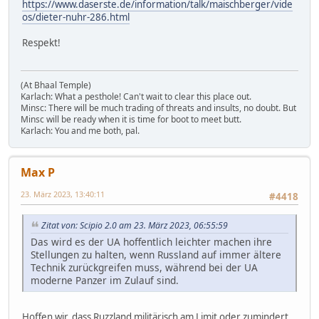
https://www.daserste.de/information/talk/maischberger/vide
os/dieter-nuhr-286.html
Respekt!
(At Bhaal Temple)
Karlach: What a pesthole! Can't wait to clear this place out.
Minsc: There will be much trading of threats and insults, no doubt. But
Minsc will be ready when it is time for boot to meet butt.
Karlach: You and me both, pal.
Max P
23. März 2023, 13:40:11
#4418
Zitat von: Scipio 2.0 am 23. März 2023, 06:55:59
Das wird es der UA hoffentlich leichter machen ihre
Stellungen zu halten, wenn Russland auf immer ältere
Technik zurückgreifen muss, während bei der UA
moderne Panzer im Zulauf sind.
Hoffen wir, dass Ruzzland militärisch am Limit oder zumindert