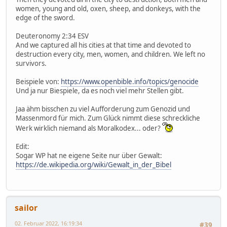
women, young and old, oxen, sheep, and donkeys, with the
edge of the sword.
Deuteronomy 2:34 ESV
And we captured all his cities at that time and devoted to
destruction every city, men, women, and children. We left no
survivors.
Beispiele von:
https://www.openbible.info/topics/genocide
Und ja nur Biespiele, da es noch viel mehr Stellen gibt.
Jaa ähm bisschen zu viel Aufforderung zum Genozid und
Massenmord für mich. Zum Glück nimmt diese schreckliche
Werk wirklich niemand als Moralkodex... oder?
Edit:
Sogar WP hat ne eigene Seite nur über Gewalt:
https://de.wikipedia.org/wiki/Gewalt_in_der_Bibel
sailor
02. Februar 2022, 16:19:34
#39