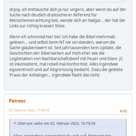
drpsy, ich enttäusche dich ja nur ungern, aber wenn du auf der
Suche nach deutlich drastischerer Referenz für
Menschenverachtung bist, wende dich an Yadgar... der hat die
Links zur richtig krassen Shice.
Wenn ich schonmal hier bin: Ich habe die Bibel mehrmals
gelesen... und selbst beim NT nie verstanden, warum die
Sache glaubenswert ist. Seit Jahrtausenden kein Update, die
Geschichten der Bibel wirken auf mich eher wie die
Legitimation von Nachbarschaftsbeef mit Feuer und Eisen. JC
ist inkonsistent, mal rebell mal Konformist. Alles irgendwie
egozentrisch und auf Abgrenzung bedacht. Dazu die gelebte
Praxis der Anhänger... irgendwie flasht das nicht.
Peiresc
02. Februar 2022, 17:08:18
#40
Zitat von: sailor am 02. Februar 2022, 16:19:34
Alles irgendwie egozentrisch und auf Abgrenzung