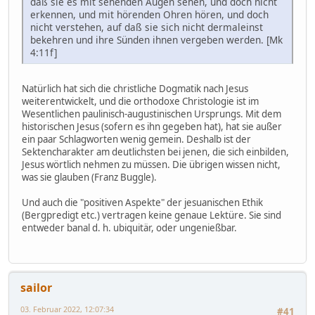
daß sie es mit sehenden Augen sehen, und doch nicht
erkennen, und mit hörenden Ohren hören, und doch
nicht verstehen, auf daß sie sich nicht dermaleinst
bekehren und ihre Sünden ihnen vergeben werden. [Mk
4:11f]
Natürlich hat sich die christliche Dogmatik nach Jesus
weiterentwickelt, und die orthodoxe Christologie ist im
Wesentlichen paulinisch-augustinischen Ursprungs. Mit dem
historischen Jesus (sofern es ihn gegeben hat), hat sie außer
ein paar Schlagworten wenig gemein. Deshalb ist der
Sektencharakter am deutlichsten bei jenen, die sich einbilden,
Jesus wörtlich nehmen zu müssen. Die übrigen wissen nicht,
was sie glauben (Franz Buggle).
Und auch die "positiven Aspekte" der jesuanischen Ethik
(Bergpredigt etc.) vertragen keine genaue Lektüre. Sie sind
entweder banal d. h. ubiquitär, oder ungenießbar.
sailor
03. Februar 2022, 12:07:34
#41