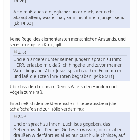
14:26]
Also muß auch ein jeglicher unter euch, der nicht
absagt allem, was er hat, kann nicht mein Jünger sein.
[Lk 14:33]
Keine Regel des elementarsten menschlichen Anstands, und
sei es im engsten Kreis, gilt:
Zitat
Und ein anderer unter seinen Jüngern sprach zu ihm:
HERR, erlaube mir, daß ich hingehe und zuvor meinen
Vater begrabe. Aber Jesus sprach zu ihm: Folge du mir
und laß die Toten ihre Toten begraben! [Mk 8:21f]
Überlass' den Leichnam Deines Vaters den Hunden und
Vögeln zum Fraß.
Einschließlich dem sektiererischen Elitebewusstsein (die
Schlafschafe sind zur Hölle verdammt):
Zitat
Und er sprach zu ihnen: Euch ist's gegeben, das
Geheimnis des Reiches Gottes zu wissen; denen aber
draußen widerfährt es alles nur durch Gleichnisse, auf