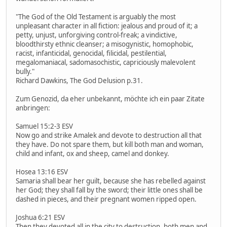
"The God of the Old Testament is arguably the most
unpleasant character in all fiction: jealous and proud of it; a
petty, unjust, unforgiving control-freak; a vindictive,
bloodthirsty ethnic cleanser; a misogynistic, homophobic,
racist, infanticidal, genocidal, filicidal, pestilential,
megalomaniacal, sadomasochistic, capriciously malevolent
bully."
Richard Dawkins, The God Delusion p.31.
Zum Genozid, da eher unbekannt, möchte ich ein paar Zitate
anbringen:
Samuel 15:2-3 ESV
Now go and strike Amalek and devote to destruction all that
they have. Do not spare them, but kill both man and woman,
child and infant, ox and sheep, camel and donkey.
Hosea 13:16 ESV
Samaria shall bear her guilt, because she has rebelled against
her God; they shall fall by the sword; their little ones shall be
dashed in pieces, and their pregnant women ripped open.
Joshua 6:21 ESV
Then they devoted all in the city to destruction, both men and