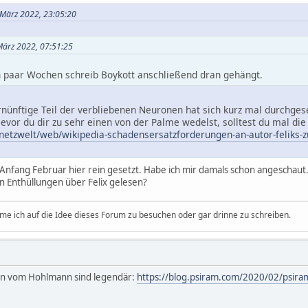
 März 2022, 23:05:20
 März 2022, 07:51:25
in paar Wochen schreib Boykott anschließend dran gehängt.
rnünftige Teil der verbliebenen Neuronen hat sich kurz mal durchges
Bevor du dir zu sehr einen von der Palme wedelst, solltest du mal di
/netzwelt/web/wikipedia-schadensersatzforderungen-an-autor-feliks-
n Anfang Februar hier rein gesetzt. Habe ich mir damals schon angeschaut
 Enthüllungen über Felix gelesen?
e ich auf die Idee dieses Forum zu besuchen oder gar drinne zu schreiben.
gen vom Hohlmann sind legendär:
https://blog.psiram.com/2020/02/psiram