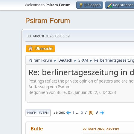
Welcome to
Psiram Forum
.
Einloggen
Registrieren
Psiram Forum
08. August 2026, 06:05:59
Übersicht
Psiram Forum
Deutsch
SPAM
Re: berlinertageszeitun
►
►
►
Re: berlinertageszeitung in
Postings reflect the private opinion of posters and are n
Auffassung von Psiram
Begonnen von Bulle, 03. Januar 2022, 04:40:33
1
...
6
7
9
Seiten
8
NACH UNTEN
Bulle
22. März 2022, 23:21:09