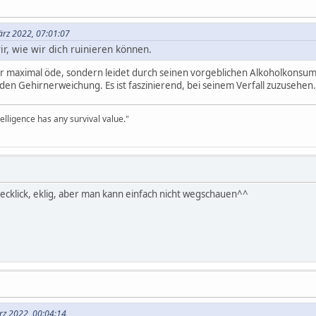
ärz 2022, 07:01:07
wir, wie wir dich ruinieren können.
t nur maximal öde, sondern leidet durch seinen vorgeblichen Alkoholkonsum
den Gehirnerweichung. Es ist faszinierend, bei seinem Verfall zuzusehen.
telligence has any survival value."
chrecklick, eklig, aber man kann einfach nicht wegschauen^^
ärz 2022, 00:04:14