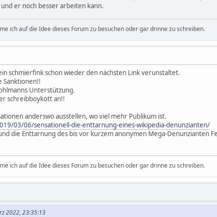
, und er noch besser arbeiten kann.
e ich auf die Idee dieses Forum zu besuchen oder gar drinne zu schreiben.
ein schmierfink schon wieder den nächsten Link verunstaltet.
e Sanktionen!!
ohlmanns Unterstützung.
r schreibboykott an!!
ationen anderswo ausstellen, wo viel mehr Publikum ist.
2019/03/06/sensationell-die-enttarnung-eines-wikipedia-denunzianten/
d die Enttarnung des bis vor kurzem anonymen Mega-Denunzianten Feliks,
e ich auf die Idee dieses Forum zu besuchen oder gar drinne zu schreiben.
ärz 2022, 23:35:13