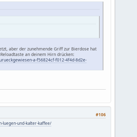
etzt, aber der zunehmende Griff zur Bierdose hat
e Reloadtaste an deinem Hirn drücken:
zurueckgewiesen-a-f56824cf-f012-4f4d-8d2e-
.
#106
-luegen-und-kalter-kaffee/