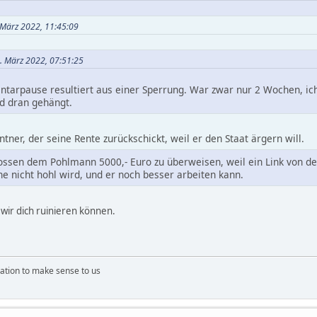
 März 2022, 11:45:09
2. März 2022, 07:51:25
arpause resultiert aus einer Sperrung. War zwar nur 2 Wochen, ic
d dran gehängt.
ntner, der seine Rente zurückschickt, weil er den Staat ärgern will.
ssen dem Pohlmann 5000,- Euro zu überweisen, weil ein Link von dem,
e nicht hohl wird, und er noch besser arbeiten kann.
e wir dich ruinieren können.
ation to make sense to us