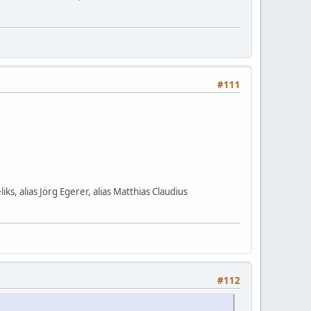
#111
 alias Jörg Egerer, alias Matthias Claudius
#112