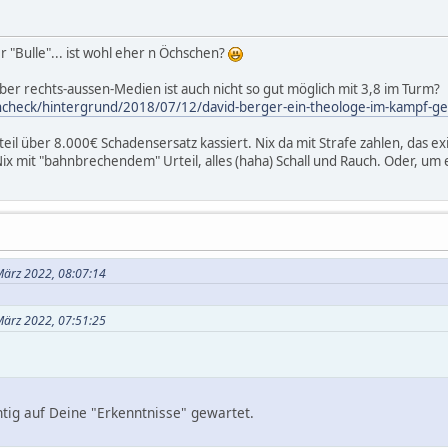
r "Bulle"... ist wohl eher n Öchschen?
ber rechts-aussen-Medien ist auch nicht so gut möglich mit 3,8 im Turm?
tencheck/hintergrund/2018/07/12/david-berger-ein-theologe-im-kampf-g
eil über 8.000€ Schadensersatz kassiert. Nix da mit Strafe zahlen, das e
ix mit "bahnbrechendem" Urteil, alles (haha) Schall und Rauch. Oder, um
 März 2022, 08:07:14
 März 2022, 07:51:25
tig auf Deine "Erkenntnisse" gewartet.