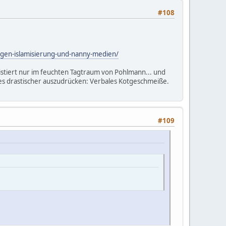
#108
egen-islamisierung-und-nanny-medien/
xistiert nur im feuchten Tagtraum von Pohlmann... und
 es drastischer auszudrücken: Verbales Kotgeschmeiße.
#109