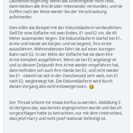
Laufzeitverzögerung: Wenn das Scherengitter nicht reißt,
dann bleiben alle drei Brüder miteinander verbunden, und sie
treffen nach der Reise wieder bei der Verschraubung
aufeinander.
Dies sollte das Beispiel mit der Eiskunstläuferin verdeutlichen:
Stell Dir eine Eisfläche mit zwei Enden, E1 und E2 vor, die 60
Meter auseinander liegen. Die Eiskunstläuferin startet bei E1,
Arme und Hände am Körper, und sie beginnt, ihre Arme
auszufahren. Währenddessen fährt sie auf einer kurvigen
Bahn nach E2. In der Mitte der Eisfläche hat sie dann ihre
Arme komplett ausgefahren. Wenn sie bei E2 angelangt ist
und zu diesem Zeitpunkt ihre Arme wieder eingefahren hat,
dann befinden sich auch ihre Hände bei E2, und nicht wieder
bei E1 -
obwohl
sie sich in der Zwischenzeit sehr weit, von E1
nach E2, wegbewegt hat. Die Eiskunstläuferin wird durch
diesen Vorgang also
nicht
entzweigerissen.
Der Thread scheint mir etwas konfus zu werden. Abbildung 3
ist übrigens das, was bereits angesprochen wurde und das ich
vorgeschlagen hatte zu betrachten, nur mit dem Unterschied,
dass jetzt Harry und nicht Josef stationär befestigt ist.