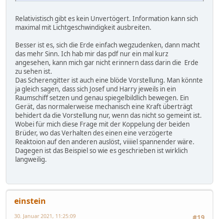
Relativistisch gibt es kein Unvertögert. Information kann sich
maximal mit Lichtgeschwindigkeit ausbreiten.
Besser ist es, sich die Erde einfach wegzudenken, dann macht
das mehr Sinn. Ich hab mir das pdf nur ein mal kurz
angesehen, kann mich gar nicht erinnern dass darin die Erde
zu sehen ist.
Das Scherengitter ist auch eine blöde Vorstellung. Man könnte
ja gleich sagen, dass sich Josef und Harry jeweils in ein
Raumschiff setzen und genau spiegelbildlich bewegen. Ein
Gerät, das normalerweise mechanisch eine Kraft überträgt
behidert da die Vorstellung nur, wenn das nicht so gemeint ist.
Wobei für mich diese Frage mit der Koppelung der beiden
Brüder, wo das Verhalten des einen eine verzögerte
Reaktoion auf den anderen auslöst, viiiiel spannender wäre.
Dagegen ist das Beispiel so wie es geschrieben ist wirklich
langweilig.
einstein
30. Januar 2021, 11:25:09
#19