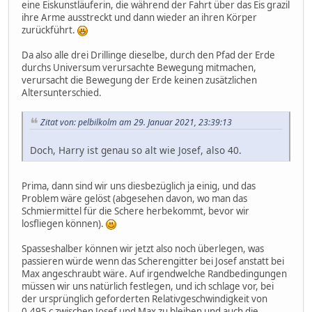
eine Eiskunstläuferin, die während der Fahrt über das Eis grazil
ihre Arme ausstreckt und dann wieder an ihren Körper
zurückführt.
Da also alle drei Drillinge dieselbe, durch den Pfad der Erde
durchs Universum verursachte Bewegung mitmachen,
verursacht die Bewegung der Erde keinen zusätzlichen
Altersunterschied.
Zitat von: pelbilkolm am 29. Januar 2021, 23:39:13
Doch, Harry ist genau so alt wie Josef, also 40.
Prima, dann sind wir uns diesbezüglich ja einig, und das
Problem wäre gelöst (abgesehen davon, wo man das
Schmiermittel für die Schere herbekommt, bevor wir
losfliegen können).
Spasseshalber können wir jetzt also noch überlegen, was
passieren würde wenn das Scherengitter bei Josef anstatt bei
Max angeschraubt wäre. Auf irgendwelche Randbedingungen
müssen wir uns natürlich festlegen, und ich schlage vor, bei
der ursprünglich geforderten Relativgeschwindigkeit von
0,495 c zwischen Josef und Max zu bleiben und auch die