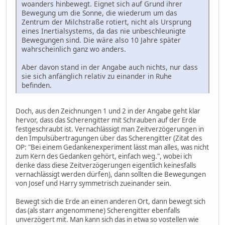
woanders hinbewegt. Eignet sich auf Grund ihrer
Bewegung um die Sonne, die wiederum um das
Zentrum der Milchstraße rotiert, nicht als Ursprung
eines Inertialsystems, da das nie unbeschleunigte
Bewegungen sind. Die wäre also 10 Jahre später
wahrscheinlich ganz wo anders.
Aber davon stand in der Angabe auch nichts, nur dass
sie sich anfänglich relativ zu einander in Ruhe
befinden.
Doch, aus den Zeichnungen 1 und 2 in der Angabe geht klar
hervor, dass das Scherengitter mit Schrauben auf der Erde
festgeschraubt ist. Vernachlässigt man Zeitverzögerungen in
den Impulsübertragungen über das Scherengitter (Zitat des
OP: "Bei einem Gedankenexperiment lässt man alles, was nicht
zum Kern des Gedanken gehört, einfach weg.", wobei ich
denke dass diese Zeitverzögerungen eigentlich keinesfalls
vernachlässigt werden dürfen), dann sollten die Bewegungen
von Josef und Harry symmetrisch zueinander sein.
Bewegt sich die Erde an einen anderen Ort, dann bewegt sich
das (als starr angenommene) Scherengitter ebenfalls
unverzögert mit. Man kann sich das in etwa so vostellen wie