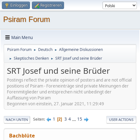
Einloggen
Registrieren
Psiram Forum
Main Menu
Psiram Forum
Deutsch
Allgemeine Diskussionen
►
►
Skeptisches Denken
SRT Josef und seine Brüder
►
►
SRT Josef und seine Brüder
Postings reflect the private opinion of posters and are not official
positions of Psiram - Foreneinträge sind private Meinungen der
Forenmitglieder und entsprechen nicht unbedingt der
Auffassung von Psiram
Begonnen von einstein, 27. Januar 2021, 11:29:49
1
3
4
...
15
Seiten
2
NACH UNTEN
USER ACTIONS
Bachblüte