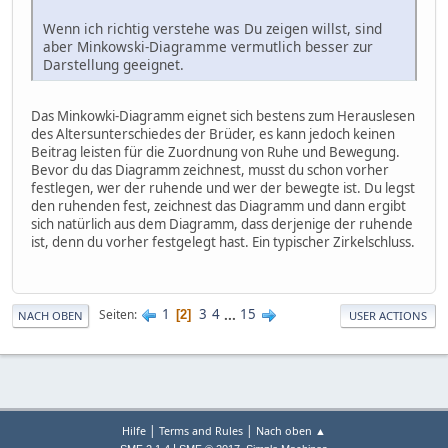
Wenn ich richtig verstehe was Du zeigen willst, sind
aber Minkowski-Diagramme vermutlich besser zur
Darstellung geeignet.
Das Minkowki-Diagramm eignet sich bestens zum Herauslesen
des Altersunterschiedes der Brüder, es kann jedoch keinen
Beitrag leisten für die Zuordnung von Ruhe und Bewegung.
Bevor du das Diagramm zeichnest, musst du schon vorher
festlegen, wer der ruhende und wer der bewegte ist. Du legst
den ruhenden fest, zeichnest das Diagramm und dann ergibt
sich natürlich aus dem Diagramm, dass derjenige der ruhende
ist, denn du vorher festgelegt hast. Ein typischer Zirkelschluss.
1
3
4
...
15
Seiten
2
NACH OBEN
USER ACTIONS
|
|
Hilfe
Terms and Rules
Nach oben ▲