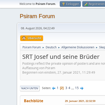
Welcome to
Psiram Forum
.
Einloggen
Registrieren
Psiram Forum
08. August 2026, 04:22:49
Übersicht
Psiram Forum
Deutsch
Allgemeine Diskussionen
Skep
►
►
►
SRT Josef und seine Brüder
Postings reflect the private opinion of posters and are n
Auffassung von Psiram
Begonnen von einstein, 27. Januar 2021, 11:29:49
1
3
4
...
15
Seiten
2
NACH UNTEN
Bachblüte
29. Januar 2021, 22:32:59