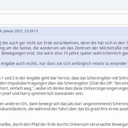
29. Januar 2021, 23:39:13
 die auch gar nicht zur Erde zurückkehren, denn die hat sich in den
g um die Sonne, die wiederum um das Zentrum der Milchstraße rotie
e Bewegungen sind. Die wäre also 10 Jahre später wahrscheinlich ga
Angabe auch nichts, nur dass sie sich anfänglich relativ zu einander
1 und 2 in der Angabe geht klar hervor, dass das Scherengitter mit Schra
en Impulsübertragungen über das Scherengitter (Zitat des OP: "Bei ein
rt, einfach weg.", wobei ich denke dass diese Zeitverzögerungen eigent
n Josef und Harry symmetrisch zueinander sein.
nen anderen Ort, dann bewegt sich das (als starr angenommene) Scherengi
Eiskunstläuferin, die während der Fahrt über das Eis grazil ihre Arme au
e dieselbe, durch den Pfad der Erde durchs Universum verursachte Bewe