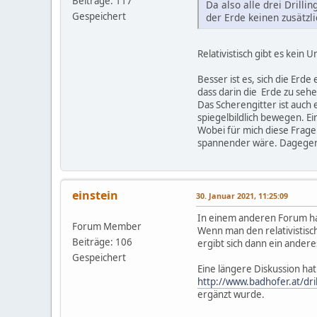
Beiträge: 117
Da also alle drei Dril
Gespeichert
der Erde keinen zusätzl
Relativistisch gibt es kein
Besser ist es, sich die Erd
dass darin die Erde zu sehen
Das Scherengitter ist auch 
spiegelbildlich bewegen. Ei
Wobei für mich diese Frage
spannender wäre. Dagegen is
einstein
30. Januar 2021, 11:25:09
In einem anderen Forum ha
Forum Member
Wenn man den relativistisc
Beiträge: 106
ergibt sich dann ein anderes
Gespeichert
Eine längere Diskussion hat 
http://www.badhofer.at/dril
ergänzt wurde.