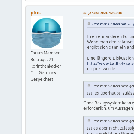
plus
30. Januar 2021, 12:32:48
Zitat von: einstein am 30.
In einem anderen Forum
Wenn man den relativist
ergibt sich dann ein and
Forum Member
Eine längere Diskussion 
Beiträge: 71
http://www.badhofer.at/d
Korinthenkacker
ergänzt wurde.
Ort: Germany
Gespeichert
Zitat von: einstein alias g
Ist es überhaupt zulä
Ohne Bezugssystem kann wed
erforderlich, um Aussagen 
Zitat von: einstein alias g
Ist es aber nicht zuläss
und Harald ihren Bruder