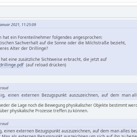
 Januar 2021, 11:25:09
 hat ein Forenteilnehmer folgendes angesprochen:
ischen Sachverhalt auf die Sonne oder die Milchstraße bezieht,
eres Alter der Drillinge?
hat eine zusätzliche Sichtweise erbracht, die jetzt auf
rillinge.pdf
(auf reload drücken)
etraud
ssig, einen externen Bezugspunkt auszuzeichnen, auf dem man al
er die Lage noch die Bewegung physikalischer Objekte bestimmt werden. 
über physikalische Prozesse treffen zu können.
etraud
ig, einen externen Bezugspunkt auszuzeichnen, auf dem man alles bezi
 Max als externen Bezugspunkt auszeichnen um sich auf ihn zu bezi