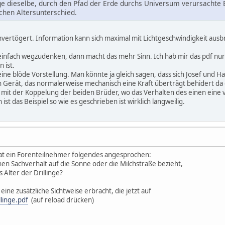
linge dieselbe, durch den Pfad der Erde durchs Universum verursach
ichen Altersunterschied.
 Unvertögert. Information kann sich maximal mit Lichtgeschwindigkeit ausb
e einfach wegzudenken, dann macht das mehr Sinn. Ich hab mir das pdf nu
 ist.
eine blöde Vorstellung. Man könnte ja gleich sagen, dass sich Josef und H
n Gerät, das normalerweise mechanisch eine Kraft überträgt behidert da d
 mit der Koppelung der beiden Brüder, wo das Verhalten des einen eine ve
t das Beispiel so wie es geschrieben ist wirklich langweilig.
t ein Forenteilnehmer folgendes angesprochen:
hen Sachverhalt auf die Sonne oder die Milchstraße bezieht,
 Alter der Drillinge?
eine zusätzliche Sichtweise erbracht, die jetzt auf
linge.pdf
(auf reload drücken)