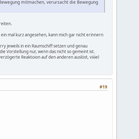
te Bewegung mitmachen, verursacht die Bewegung
reiten.
r ein mal kurz angesehen, kann mich gar nicht erinnern
arry jeweils in ein Raumschiff setzen und genau
ie Vorstellung nur, wenn das nicht so gemeint ist.
rzögerte Reaktoion auf den anderen auslöst, viiiiel
#19