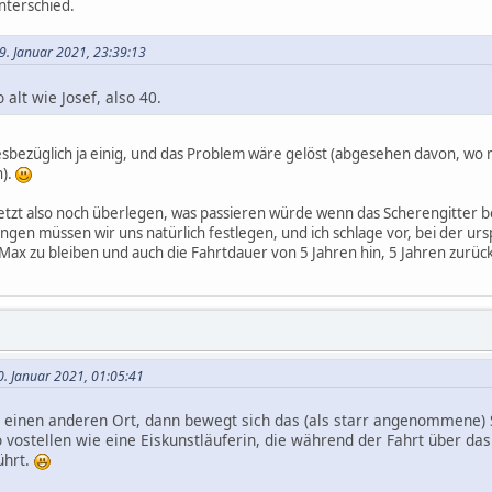
nterschied.
29. Januar 2021, 23:39:13
 alt wie Josef, also 40.
iesbezüglich ja einig, und das Problem wäre gelöst (abgesehen davon, w
n).
etzt also noch überlegen, was passieren würde wenn das Scherengitter be
en müssen wir uns natürlich festlegen, und ich schlage vor, bei der urs
Max zu bleiben und auch die Fahrtdauer von 5 Jahren hin, 5 Jahren zurück
0. Januar 2021, 01:05:41
 einen anderen Ort, dann bewegt sich das (als starr angenommene) 
o vostellen wie eine Eiskunstläuferin, die während der Fahrt über da
ührt.