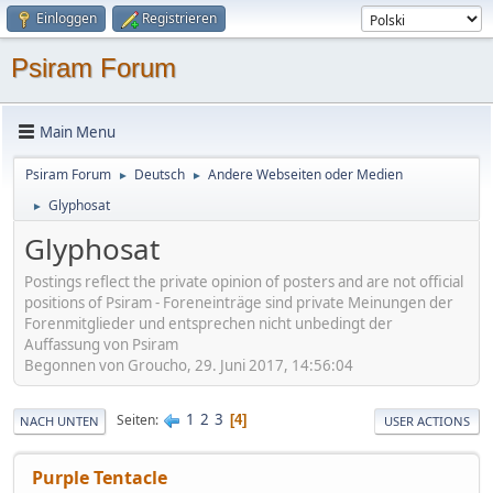
Einloggen
Registrieren
Psiram Forum
Main Menu
Psiram Forum
Deutsch
Andere Webseiten oder Medien
►
►
Glyphosat
►
Glyphosat
Postings reflect the private opinion of posters and are not official
positions of Psiram - Foreneinträge sind private Meinungen der
Forenmitglieder und entsprechen nicht unbedingt der
Auffassung von Psiram
Begonnen von Groucho, 29. Juni 2017, 14:56:04
1
2
3
Seiten
4
NACH UNTEN
USER ACTIONS
Purple Tentacle