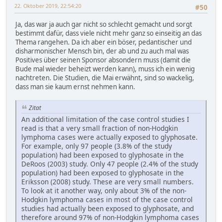
22. Oktober 2019, 22:54:20
#50
Ja, das war ja auch gar nicht so schlecht gemacht und sorgt
bestimmt dafür, dass viele nicht mehr ganz so einseitig an das
Thema rangehen. Da ich aber ein böser, pedantischer und
disharmonischer Mensch bin, der ab und zu auch mal was
Positives über seinen Sponsor absondern muss (damit die
Bude mal wieder beheizt werden kann), muss ich ein wenig
nachtreten. Die Studien, die Mai erwähnt, sind so wackelig,
dass man sie kaum ernst nehmen kann.
Zitat
An additional limitation of the case control studies I
read is that a very small fraction of non-Hodgkin
lymphoma cases were actually exposed to glyphosate.
For example, only 97 people (3.8% of the study
population) had been exposed to glyphosate in the
DeRoos (2003) study. Only 47 people (2.4% of the study
population) had been exposed to glyphosate in the
Eriksson (2008) study. These are very small numbers.
To look at it another way, only about 3% of the non-
Hodgkin lymphoma cases in most of the case control
studies had actually been exposed to glyphosate, and
therefore around 97% of non-Hodgkin lymphoma cases