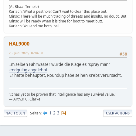
(At Bhaal Temple)
Karlach: What a pesthole! Can't wait to clear this place out.
Minsc: There will be much trading of threats and insults, no doubt. But
Minsc will be ready when it is time for boot to meet butt.
Karlach: You and me both, pal.
HAL9000
25. Juni 2026, 16:04:58
#58
Im selben Fahrwasser wurde die Klage es "spray man"
endgültig abgelehnt
.
Er hatte behauptet, Roundup habe seinen Krebs verursacht.
"It has yet to be proven that intelligence has any survival value."
― Arthur C. Clarke
1
2
3
Seiten
4
NACH OBEN
USER ACTIONS