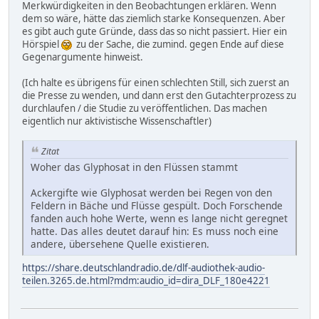
Merkwürdigkeiten in den Beobachtungen erklären. Wenn
dem so wäre, hätte das ziemlich starke Konsequenzen. Aber
es gibt auch gute Gründe, dass das so nicht passiert. Hier ein
Hörspiel
zu der Sache, die zumind. gegen Ende auf diese
Gegenargumente hinweist.
(Ich halte es übrigens für einen schlechten Still, sich zuerst an
die Presse zu wenden, und dann erst den Gutachterprozess zu
durchlaufen / die Studie zu veröffentlichen. Das machen
eigentlich nur aktivistische Wissenschaftler)
Zitat
Woher das Glyphosat in den Flüssen stammt
Ackergifte wie Glyphosat werden bei Regen von den
Feldern in Bäche und Flüsse gespült. Doch Forschende
fanden auch hohe Werte, wenn es lange nicht geregnet
hatte. Das alles deutet darauf hin: Es muss noch eine
andere, übersehene Quelle existieren.
https://share.deutschlandradio.de/dlf-audiothek-audio-
teilen.3265.de.html?mdm:audio_id=dira_DLF_180e4221