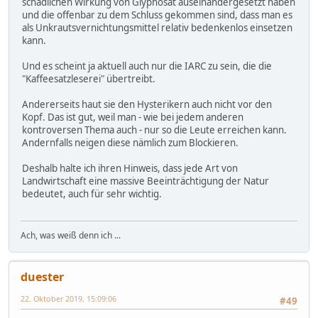
schädlichen Wirkung von Glyphosat auseinandergesetzt haben
und die offenbar zu dem Schluss gekommen sind, dass man es
als Unkrautsvernichtungsmittel relativ bedenkenlos einsetzen
kann.
Und es scheint ja aktuell auch nur die IARC zu sein, die die
"Kaffeesatzleserei" übertreibt.
Andererseits haut sie den Hysterikern auch nicht vor den
Kopf. Das ist gut, weil man - wie bei jedem anderen
kontroversen Thema auch - nur so die Leute erreichen kann.
Andernfalls neigen diese nämlich zum Blockieren.
Deshalb halte ich ihren Hinweis, dass jede Art von
Landwirtschaft eine massive Beeinträchtigung der Natur
bedeutet, auch für sehr wichtig.
Ach, was weiß denn ich ...
duester
22. Oktober 2019, 15:09:06
#49