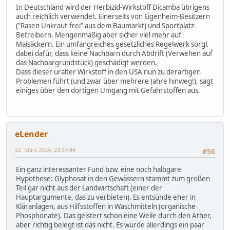
In Deutschland wird der Herbizid-Wirkstoff Dicamba übrigens
auch reichlich verwendet. Einerseits von Eigenheim-Besitzern
("Rasen Unkraut-frei" aus dem Baumarkt) und Sportplatz-
Betreibern. Mengenmäßig aber sicher viel mehr auf
Maisäckern. Ein umfangreiches gesetzliches Regelwerk sorgt
dabei dafür, dass keine Nachbarn durch Abdrift (Verwehen auf
das Nachbargrundstück) geschädigt werden.
Dass dieser uralter Wirkstoff in den USA nun zu derartigen
Problemen führt (und zwar über mehrere Jahre hinweg!), sagt
einiges über den dortigen Umgang mit Gefahrstoffen aus.
eLender
22. März 2024, 23:37:44
#56
Ein ganz interessanter Fund bzw. eine noch halbgare
Hypothese: Glyphosat in den Gewässern stammt zum großen
Teil gar nicht aus der Landwirtschaft (einer der
Hauptargumente, das zu verbieten). Es entsünde eher in
Kläranlagen, aus Hilfsstoffen in Waschmitteln (organische
Phosphonate). Das geistert schon eine Weile durch den Äther,
aber richtig belegt ist das nicht. Es würde allerdings ein paar