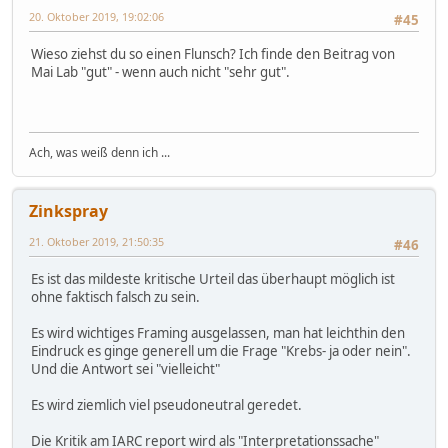
20. Oktober 2019, 19:02:06
#45
Wieso ziehst du so einen Flunsch? Ich finde den Beitrag von
Mai Lab "gut" - wenn auch nicht "sehr gut".
Ach, was weiß denn ich ...
Zinkspray
21. Oktober 2019, 21:50:35
#46
Es ist das mildeste kritische Urteil das überhaupt möglich ist
ohne faktisch falsch zu sein.
Es wird wichtiges Framing ausgelassen, man hat leichthin den
Eindruck es ginge generell um die Frage "Krebs- ja oder nein".
Und die Antwort sei "vielleicht"
Es wird ziemlich viel pseudoneutral geredet.
Die Kritik am IARC report wird als "Interpretationssache"